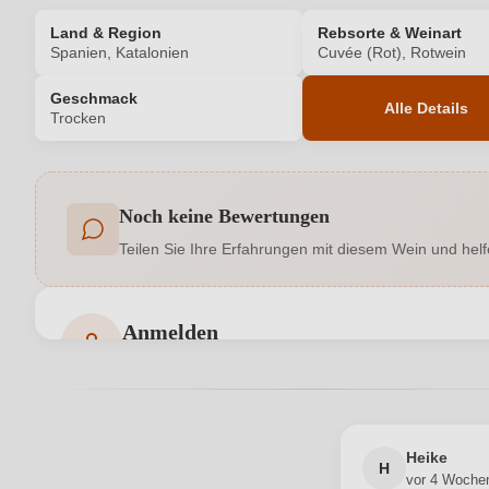
Land & Region
Rebsorte & Weinart
Spanien, Katalonien
Cuvée (Rot), Rotwein
Geschmack
Alle Details
Trocken
Produktnummer
Noch keine Bewertungen
Allergene
Teilen Sie Ihre Erfahrungen mit diesem Wein und helf
Cuvée-Rebsorten
Geographische Angabe
Anmelden
Bewertungen können nur von angemeldeten Benutzern 
Hersteller
Inhalt
Heike
H
vor 4 Woche