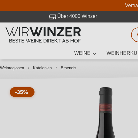
Vertr
 Besuch bei WirWinzer.
Über 4000 Winzer
WEINE
WEINHERKU
Weinsuche
Mindestens 3
Weinregionen
Katalonien
Emendis
-35%
Beschre