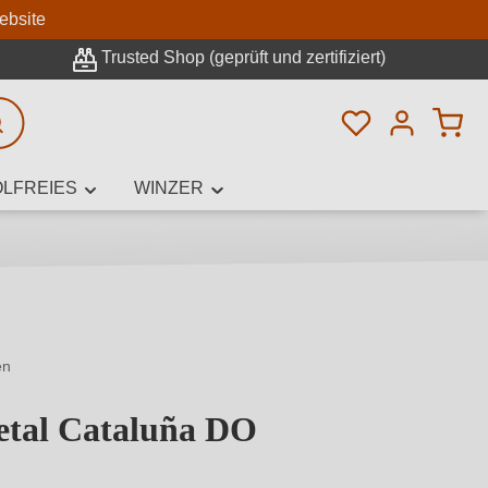
n
ebsite
Trusted Shop (geprüft und zertifiziert)
Du hast 0 Pro
rweiterte Suche
LFREIES
WINZER
innamen,
en
etal Cataluña DO