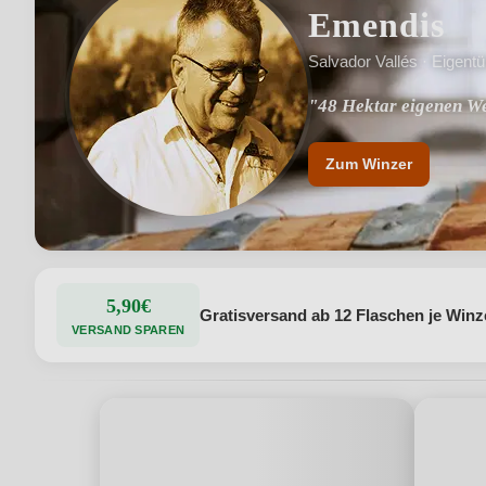
Emendis
Salvador Vallés · Eigent
"48 Hektar eigenen W
"Hochwertige Weine un
Zum Winzer
5,90€
Gratisversand ab 12 Flaschen je Winz
VERSAND SPAREN