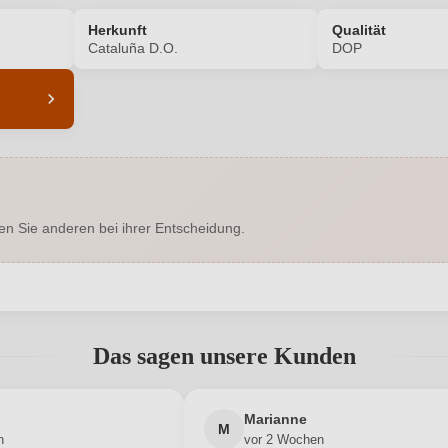
Herkunft
Qualität
Cataluña D.O.
DOP
8871005000
Alkoholgehalt in %
Enthält Sulfite
Ausbau
en Sie anderen bei ihrer Entscheidung.
Tempranillo, Sumoll
Flaschenverschluss
Cataluña D.O.
Geschmack
abgegeben werden. Bitte loggen Sie sich ein, oder erstellen Sie ein
Hersteller
Masia Puigm
Emendis
Das sagen unsere Kunden
adresse
Neuer Kunde?
0,75 L
Neuer Kunde?
Jahrgang
Marianne
M
n
vor 2 Wochen