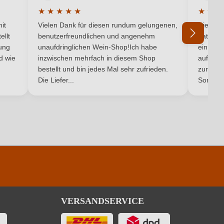
Käse, Rotes Fleisch
★
★
★
★
★
★
★
★
5 von 5 Sternen
Durchschnittliche Bewertung von 5 von 5 Sternen
Durchsc
Cuvée (Rot)
it
Vielen Dank für diesen rundum gelungenen,
Die Lief
ellt
benutzerfreundlichen und angenehm
hat ein
Rot
ung
unaufdringlichen Wein-Shop!Ich habe
einmal b
nd wie
inzwischen mehrfach in diesem Shop
auf dem
Ich habe mein Passwort vergessen
bestellt und bin jedes Mal sehr zufrieden.
zurück 
Die Liefer...
Son...
VERSANDSERVICE