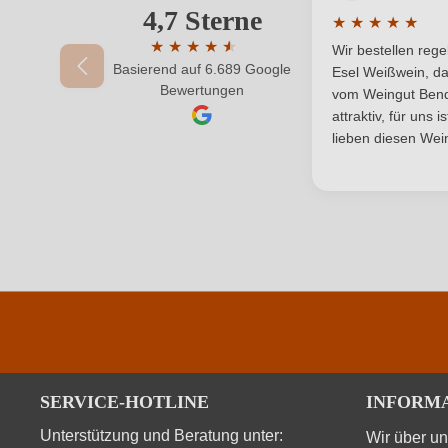
Land
4,7 Sterne
Ihre E-Mail-Adresse
★
★
★
★
★
Durchschnittlic
Qualität
★
★
★
★
★
★
Wir bestellen reg
Basierend auf 6.689 Google
Durchschnittliche Bewertung von 4.7 von 
Esel Weißwein, da
Ihr Passwort
Bewertungen
Region
vom Weingut Bende
attraktiv, für uns 
Weinart
lieben diesen Wein
SERVICE-HOTLINE
INFORM
Unterstützung und Beratung unter:
Wir über u