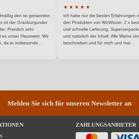
Spanien
Passt zu
★
★
★
★
★
he Bewertung von 5 von 5 Sternen
Durchschnittliche Bewertung von 
DOP
Rebsorte
elmäßig den so genannten
Ich habe nur die besten Erfahrungen m
5 Sternen
s ist der Grauburgunder
den Produkten von WirWinzer. 2 x best
Katalonien
Traubenfarbe
r. Preislich sehr
und schnelle Lieferung, Superverpack
ist es unser Hauswein. Wir
und natürlich der Inhalt. Alle Weine si
, da er insbesonde...
Rotwein
beschrieben und für mich und mei...
ANMELDEN
Melden Sie sich für unseren Newsletter an
ATIONEN
ZAHLUNGSANBIETER
ns