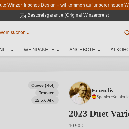
Zum Hauptinhalt springen
Zur Suche springen
Zur Hauptnavigation springe
aute Winzer, frisches Design – willkommen auf unserer neuen W
Bestpreisgarantie (Original Winzerpreis)
E
NFT
WEINPAKETE
ANGEBOTE
ALKOHO
 Zeichen eingeben
Cuvée (Rot)
Emendis
Trocken
iben Sie, welchen Wein Sie suchen – ob nach Geschmack, Anlass, We
Spanien
Kataloni
Rebsorte, Region, Winzer oder anderen Kriterien.
12,5% Alk.
2023 Duet Vari
10,50 €