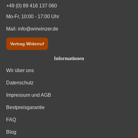
Kohlenhydrate davon Zucker
0.8 g
+49 (0) 89 416 137 060
Trauben, Konservierungsstoffe (Sulfite). Enthält
Mo-Fr, 10:00 - 17:00 Uhr
Zutaten
geringfügige Mengen von Fett, gesättigten Fettsäuren,
Eiweiß und Salz
Mail:
info@wirwinzer.de
Vertrag Widerruf
Informationen
Wir über uns
Datenschutz
Impressum und AGB
Bestpreisgarantie
FAQ
Blog