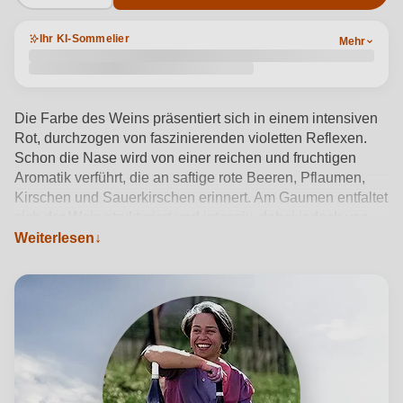
Ihr KI-Sommelier
Mehr
Die Farbe des Weins präsentiert sich in einem intensiven
Rot, durchzogen von faszinierenden violetten Reflexen.
Schon die Nase wird von einer reichen und fruchtigen
Aromatik verführt, die an saftige rote Beeren, Pflaumen,
Kirschen und Sauerkirschen erinnert. Am Gaumen entfaltet
sich der Wein strukturiert und intensiv, dabei jedoch von
außergewöhnlicher Ausgewogenheit geprägt. Er wirkt
Weiterlesen
warm und einhüllend, was das Geschmackserlebnis
vollends harmonisch abrundet.
Produktdetails anzeigen →