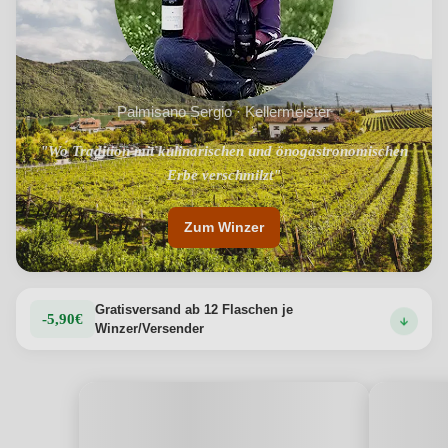
Palmisano Sergio · Kellermeister
"Wo Tradition mit kulinarischen und önogastronomischen
"Besten Weine des Salento"
Erbe verschmilzt"
Zum Winzer
Gratisversand ab 12 Flaschen je
-5,90€
Winzer/Versender