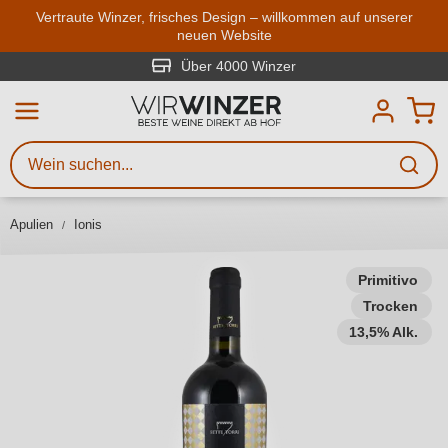
Zum Hauptinhalt springen
Vertraute Winzer, frisches Design – willkommen auf unserer
neuen Website
Weinsuche
Mindestens 3 Zeichen eingeben
Über 4000 Winzer
Beschreiben Sie, welchen Wein
Sie suchen – ob nach Geschmack,
Anlass, Weinnamen, Rebsorte,
Apulien
Ionis
Region, Winzer oder anderen
Kriterien.
Primitivo
Trocken
13,5% Alk.