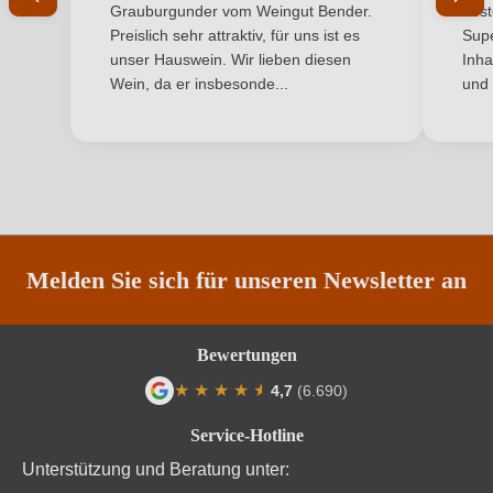
Grauburgunder vom Weingut Bender.
best
Qualität
IGP
Ich habe mein Passwort vergessen
Preislich sehr attraktiv, für uns ist es
Supe
unser Hauswein. Wir lieben diesen
Inha
Rebsorte
Primitivo
Wein, da er insbesonde...
und 
ANMELDEN
Region
Apulien
Traubenfarbe
Rot
Weinart
Rotwein
Melden Sie sich für unseren Newsletter an
Nährwertangaben
Durchschnittliche nährwertangaben
pro 100 ml
Bewertungen
★
★
★
★
★
★
4,7
(6.690)
Brennwert
343 kJ / 82 kcal
Durchschnittliche Bewertung von 4.7 von
Service-Hotline
Kohlenhydrate
1.7 g
Unterstützung und Beratung unter: