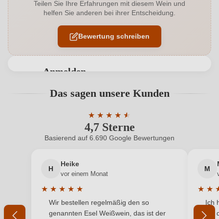
Teilen Sie Ihre Erfahrungen mit diesem Wein und
helfen Sie anderen bei ihrer Entscheidung.
Allergene
Enthält Sulfite
Bewertung schreiben
Geographische Angabe
Puglia IGP
Geschmack
Trocken
Anmelden
Hersteller
Ionis
Bewertungen können nur von angemeldeten
Das sagen unsere Kunden
Benutzern abgegeben werden. Bitte loggen Sie sich
Hersteller
Ionis srl, Via Martiri della Libertà 13, 70010
ein, oder erstellen Sie einen neuen Account.
adresse
★
★
★
★
★
★
Locorotondo, Italien
4,7 Sterne
Durchschnittliche Bewertung von 4.7 
Inhalt
0,75 L
Basierend auf 6.690 Google Bewertungen
Neuer Kunde?
Neuer Kunde?
Jahrgang
2024
Heike
H
M
Ihre E-Mail-Adresse
vor einem Monat
Land
Italien
★
★
★
★
★
★
★
Durchschnittliche Bewertung von 5 von 5 Sternen
Durchs
Wir bestellen regelmäßig den so
Ich 
Passt zu
Ihr Passwort
Pasta, Rotes Fleisch, Wild
genannten Esel Weißwein, das ist der
mit 