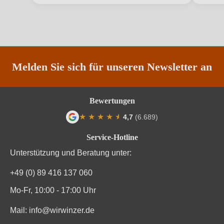
Land
Frankreich
Passt zu
Antipasti, Fisch, Meeresfrüchte
Qualität
AOP
Melden Sie sich für unseren Newsletter an
Rebsorte
Pinot Blanc
Bewertungen
Region
Elsass
★
★
★
★
★
★
4,7
(6.689)
Durchschnittliche Bewertung von 4.7 von
Restzucker in g/L
1,5 g/L
Service-Hotline
Unterstützung und Beratung unter:
Säuregehalt in g/L
4,5 g/L
+49 (0) 89 416 137 060
Traubenfarbe
Weiß
Mo-Fr, 10:00 - 17:00 Uhr
Weinart
Weißwein
Mail:
info@wirwinzer.de