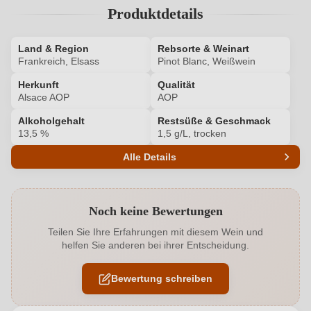
Produktdetails
Land & Region
Rebsorte & Weinart
Frankreich, Elsass
Pinot Blanc, Weißwein
Herkunft
Qualität
Alsace AOP
AOP
Alkoholgehalt
Restsüße & Geschmack
13,5 %
1,5 g/L, trocken
Alle Details
Produktnummer
8257004000
Noch keine Bewertungen
Alkoholgehalt in %
13,5 %
Teilen Sie Ihre Erfahrungen mit diesem Wein und
helfen Sie anderen bei ihrer Entscheidung.
Allergene
Enthält Sulfite
Bewertung schreiben
Auszeichnungen
Wine Enthusiast