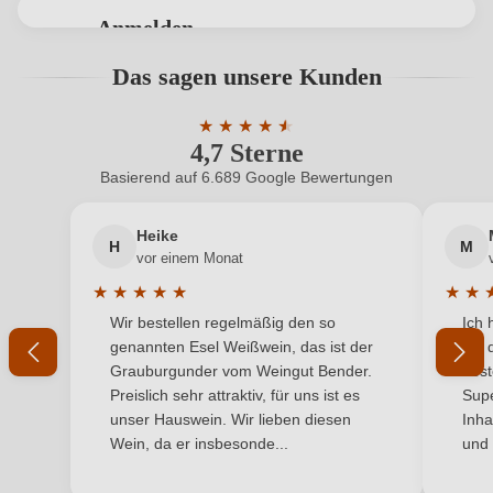
Bio
EU
Anmelden
Bio
Ja
Bewertungen können nur von angemeldeten
Das sagen unsere Kunden
Benutzern abgegeben werden. Bitte loggen Sie sich
Bio-Kontrollstelle
FR-BIO-01.250.0010472.2024.006
ein, oder erstellen Sie einen neuen Account.
★
★
★
★
★
★
4,7 Sterne
Durchschnittliche Bewertung von 4.7 
Bio-Kontrollstelle Shop
DE-ÖKO-060
Basierend auf 6.689 Google Bewertungen
Neuer Kunde?
Neuer Kunde?
Geographische Angabe
Alsace AOP
Heike
H
M
Ihre E-Mail-Adresse
Geschmack
Trocken
vor einem Monat
★
★
★
★
★
★
★
Hersteller
Sipp-Mack
Durchschnittliche Bewertung von 5 von 5 Sternen
Durchs
Wir bestellen regelmäßig den so
Ich 
Ihr Passwort
genannten Esel Weißwein, das ist der
mit 
Hersteller
SARL Vins Sipp Mack, rue des Vosges 1, 68150
Grauburgunder vom Weingut Bender.
best
adresse
Hunawihr, Frankreich
Ich habe mein Passwort vergessen
Preislich sehr attraktiv, für uns ist es
Supe
unser Hauswein. Wir lieben diesen
Inha
Inhalt
0,75 L
Wein, da er insbesonde...
und 
ANMELDEN
Jahrgang
2023