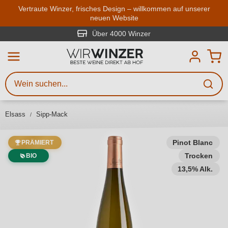
Zum Hauptinhalt springen
Vertraute Winzer, frisches Design – willkommen auf unserer
neuen Website
Weinsuche
Mindestens 3 Zeichen eingeben
Über 4000 Winzer
Beschreiben Sie, welchen Wein
Sie suchen – ob nach Geschmack,
Anlass, Weinnamen, Rebsorte,
Elsass
Sipp-Mack
Region, Winzer oder anderen
Kriterien.
Pinot Blanc
PRÄMIERT
Trocken
BIO
13,5% Alk.