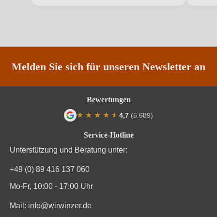
Jahrgang
2023
Land
Frankreich
Passt zu
Antipasti, Asiatisch, Rotes Fleisch
Melden Sie sich für unseren Newsletter an
Qualität
AOP
Bewertungen
Rebsorte
Cuvée (Rot)
★
★
★
★
★
★
4,7
(6.689)
Durchschnittliche Bewertung von 4.7 von
Region
Languedoc
Service-Hotline
Unterstützung und Beratung unter:
Traubenfarbe
Rot
+49 (0) 89 416 137 060
Weinart
Rotwein
Mo-Fr, 10:00 - 17:00 Uhr
Mail:
info@wirwinzer.de