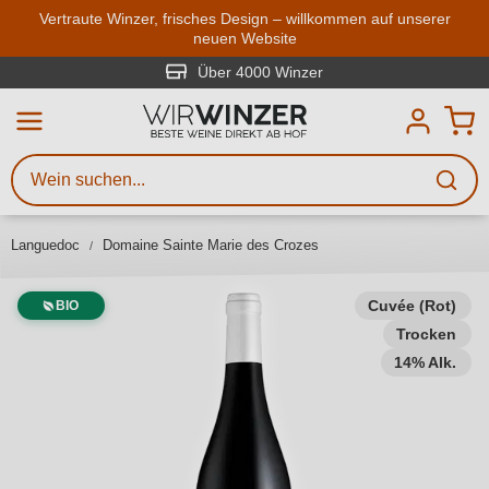
Zum Hauptinhalt springen
Vertraute Winzer, frisches Design – willkommen auf unserer
neuen Website
Weinsuche
Mindestens 3 Zeichen eingeben
Über 4000 Winzer
Beschreiben Sie, welchen Wein
Sie suchen – ob nach Geschmack,
Anlass, Weinnamen, Rebsorte,
Languedoc
Domaine Sainte Marie des Crozes
Region, Winzer oder anderen
Kriterien.
Cuvée (Rot)
BIO
Trocken
14% Alk.