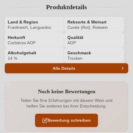
Produktdetails
Land & Region
Rebsorte & Weinart
Frankreich, Languedoc
Cuvée (Rot), Rotwein
Herkunft
Qualität
Corbières AOP
AOP
Alkoholgehalt
Geschmack
14 %
Trocken
Alle Details
Produktnummer
6600006000
Noch keine Bewertungen
Alkoholgehalt in %
14 %
Teilen Sie Ihre Erfahrungen mit diesem Wein und
helfen Sie anderen bei ihrer Entscheidung.
Allergene
Enthält Sulfite
Bewertung schreiben
Bio
EU