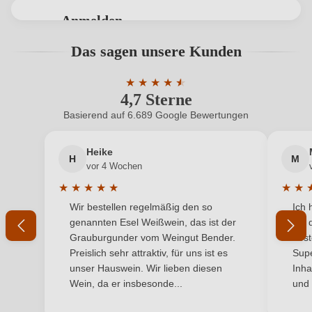
Bio
Ja
Anmelden
Bio-Kontrollstelle
FR-BIO-01
Bewertungen können nur von angemeldeten
Das sagen unsere Kunden
Benutzern abgegeben werden. Bitte loggen Sie sich
Bio-Kontrollstelle Shop
DE-ÖKO-060
ein, oder erstellen Sie einen neuen Account.
★
★
★
★
★
★
4,7 Sterne
Durchschnittliche Bewertung von 4.7 
Cuvée-Rebsorten
Grenache noir, Cinsault
Basierend auf 6.689 Google Bewertungen
Neuer Kunde?
Neuer Kunde?
Geographische Angabe
Corbières AOP
Heike
H
M
Ihre E-Mail-Adresse
Geschmack
Trocken
vor 4 Wochen
★
★
★
★
★
★
★
Haltbar bis
10 ans
Durchschnittliche Bewertung von 5 von 5 Sternen
Durchs
Wir bestellen regelmäßig den so
Ich 
Ihr Passwort
genannten Esel Weißwein, das ist der
mit 
Hersteller
Sainte Marie des Crozes
Grauburgunder vom Weingut Bender.
best
Ich habe mein Passwort vergessen
Preislich sehr attraktiv, für uns ist es
Supe
Hersteller
SAS Famille Alias, av. des Corbières 50, 11700
unser Hauswein. Wir lieben diesen
Inha
adresse
Douzens, Frankreich
Wein, da er insbesonde...
und 
ANMELDEN
Inhalt
0,75 L