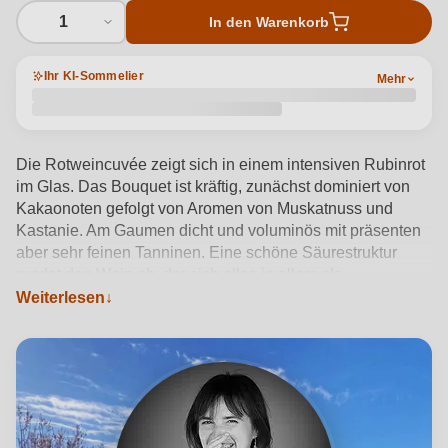
1
In den Warenkorb
Ihr KI-Sommelier
Mehr
Die Rotweincuvée zeigt sich in einem intensiven Rubinrot
im Glas. Das Bouquet ist kräftig, zunächst dominiert von
Kakaonoten gefolgt von Aromen von Muskatnuss und
Kastanie. Am Gaumen dicht und voluminös mit präsenten
aber sehr feinen Tanninen. Eine schöne Säurestruktur
rundet den Wein ab, der sich alles in allem als
ausgewogen wie auch elegant beschreiben lässt.
Weiterlesen
Produktdetails anzeigen →