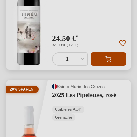
24,50 €
*
32,67 €/L (0,75 L)
1
Sainte Marie des Crozes
20% SPAREN
2025 Les Pipelettes, rosé
Corbières AOP
Grenache