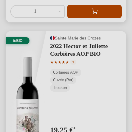
1
Sainte Marie des Crozes
BIO
2022 Hector et Juliette
Corbières AOP BIO
Durchschnittliche Bewertung von 5 von
★
★
★
★
★
1
Corbières AOP
Cuvée (Rot)
Trocken
19,25 €
*