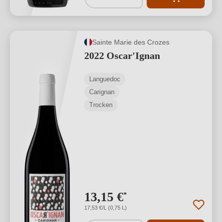
Sainte Marie des Crozes
2022 Oscar'Ignan
Languedoc
Carignan
Trocken
13,15 €
*
17,53 €/L (0,75 L)