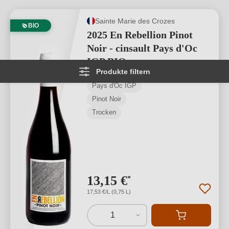
Sainte Marie des Crozes
BIO
2025 En Rebellion Pinot
Noir - cinsault Pays d'Oc
IGP BIO
Produkte filtern
Pays d'Oc IGP
Pinot Noir
Trocken
13,15 €
*
17,53 €/L (0,75 L)
1