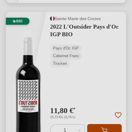
Sainte Marie des Crozes
BIO
2022 L'Outsider Pays d'Oc
IGP BIO
Pays d'Oc IGP
Cabernet Franc
Trocken
11,80 €
*
15,73 €/L (0,75 L)
1