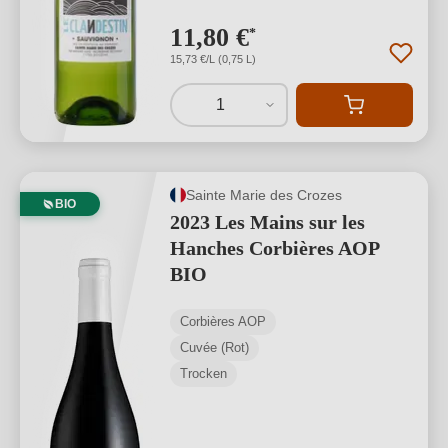
11,80 €
*
15,73 €/L (0,75 L)
1
Sainte Marie des Crozes
BIO
2023 Les Mains sur les
Hanches Corbières AOP
BIO
Corbières AOP
Cuvée (Rot)
Trocken