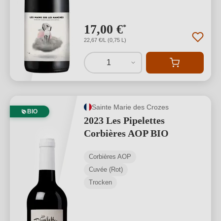
17,00 €
*
22,67 €/L (0,75 L)
1
Sainte Marie des Crozes
BIO
2023 Les Pipelettes
Corbières AOP BIO
Corbières AOP
Cuvée (Rot)
Trocken