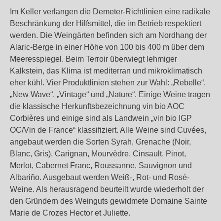
Im Keller verlangen die Demeter-Richtlinien eine radikale
Beschränkung der Hilfsmittel, die im Betrieb respektiert
werden. Die Weingärten befinden sich am Nordhang der
Alaric-Berge in einer Höhe von 100 bis 400 m über dem
Meeresspiegel. Beim Terroir überwiegt lehmiger
Kalkstein, das Klima ist mediterran und mikroklimatisch
eher kühl. Vier Produktlinien stehen zur Wahl: „Rebelle“,
„New Wave“, „Vintage“ und „Nature“. Einige Weine tragen
die klassische Herkunftsbezeichnung vin bio AOC
Corbières und einige sind als Landwein „vin bio IGP
OC/Vin de France“ klassifiziert. Alle Weine sind Cuvées,
angebaut werden die Sorten Syrah, Grenache (Noir,
Blanc, Gris), Carignan, Mourvèdre, Cinsault, Pinot,
Merlot, Cabernet Franc, Roussanne, Sauvignon und
Albariño. Ausgebaut werden Weiß-, Rot- und Rosé-
Weine. Als herausragend beurteilt wurde wiederholt der
den Gründern des Weinguts gewidmete Domaine Sainte
Marie de Crozes Hector et Juliette.