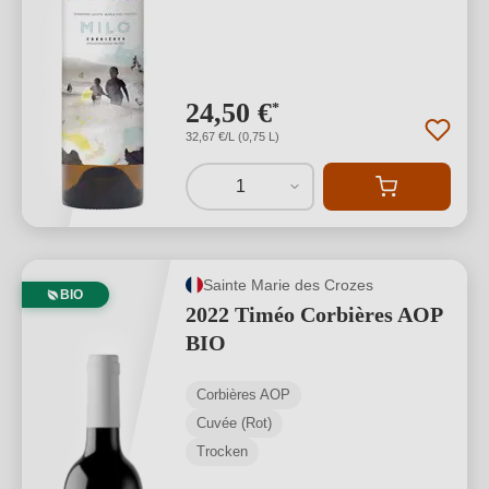
24,50 €
*
32,67 €/L (0,75 L)
1
Sainte Marie des Crozes
BIO
2022 Timéo Corbières AOP
BIO
Corbières AOP
Cuvée (Rot)
Trocken