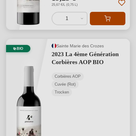
25,67 €/L (0,75 L)
1
Sainte Marie des Crozes
BIO
2023 La 4ème Génération
Corbières AOP BIO
Corbières AOP
Cuvée (Rot)
Trocken