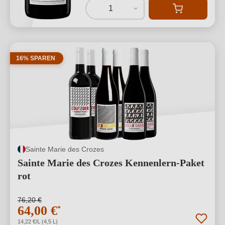
1
16% SPAREN
Sainte Marie des Crozes
Sainte Marie des Crozes Kennenlern-Paket
rot
76,20 €
64,00 €
*
14,22 €/L (4,5 L)