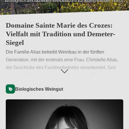
Biologisch zertifizierter Weinbau im Einklang mit der Natur
Domaine Sainte Marie des Crozes:
Vielfalt mit Tradition und Demeter-
Siegel
Die Familie Alias betreibt Weinbau in der fünften
Generation, mit der erstmals eine Frau, Christelle Alias,
die Geschicke des Familienbetriebs verantwortet. Seit
mehreren Jahren bestimmen die strengen Demeter-
Richtlinien die Arbeit und werden auf eindrucksvolle Art
Biologisches Weingut
mit der Tradition der weltberühmten
Herkunftsbezeichnung „Corbières“ verbunden.
Weiterlesen
→