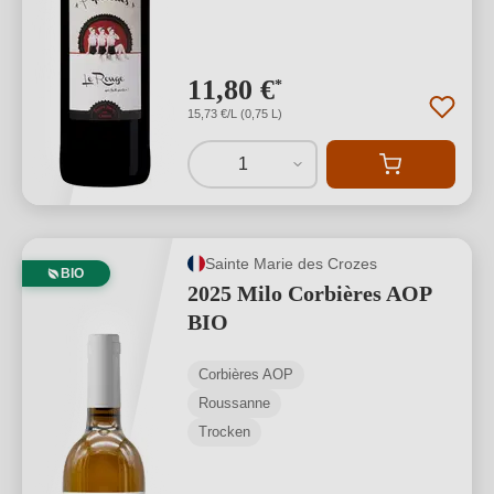
11,80 €
*
15,73 €/L (0,75 L)
1
Sainte Marie des Crozes
BIO
2025 Milo Corbières AOP
BIO
Corbières AOP
Roussanne
Trocken