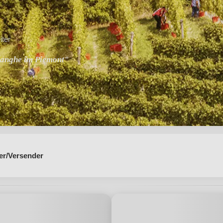
iter
Langhe im Piemont"
er/Versender