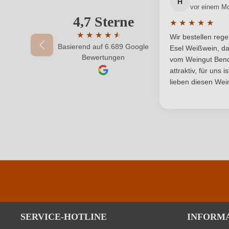
Passt zu
H
vor einem M
4,7 Sterne
Ihre E-Mail-Adresse
★
★
★
★
★
Rebsorte
Durchschnittlic
★
★
★
★
★
★
Wir bestellen reg
Basierend auf 6.689 Google
Durchschnittliche Bewertung von 4.7 von 
Traubenfarbe
Esel Weißwein, da
Ihr Passwort
Bewertungen
vom Weingut Bende
attraktiv, für uns 
lieben diesen Wein
SERVICE-HOTLINE
INFORM