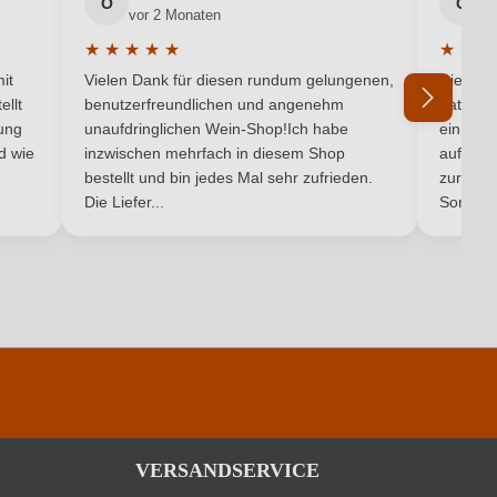
DOC
O
G
vor 2 Monaten
v
★
★
★
★
★
★
★
★
Piemont
5 von 5 Sternen
Durchschnittliche Bewertung von 5 von 5 Sternen
Durchsc
it
Vielen Dank für diesen rundum gelungenen,
Die Lief
Weißwein
ellt
benutzerfreundlichen und angenehm
hat ein
ung
unaufdringlichen Wein-Shop!Ich habe
einmal b
nd wie
inzwischen mehrfach in diesem Shop
auf dem
Ich habe mein Passwort vergessen
bestellt und bin jedes Mal sehr zufrieden.
zurück 
Die Liefer...
Son...
VERSANDSERVICE