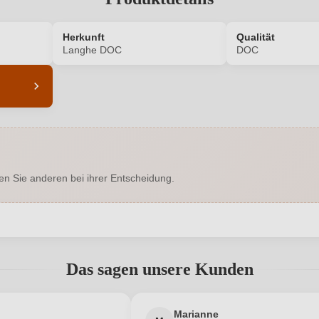
Herkunft
Qualität
n
Langhe DOC
DOC
6327002000
Alkoholgehalt in %
Enthält Sulfite
Ausbau
en Sie anderen bei ihrer Entscheidung.
crocio Manzoni, Rossese Bianco
Geographische Angabe
Trocken
Hersteller
abgegeben werden. Bitte loggen Sie sich ein, oder erstellen Sie ein
 12050 Serralunga d'Alba, Italien
Inhalt
Das sagen unsere Kunden
2023
Land
Neuer Kunde?
Neuer Kunde?
Marianne