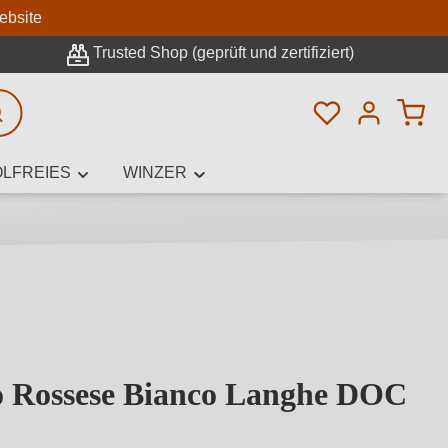
n
ebsite
Trusted Shop (geprüft und zertifiziert)
Du hast 0 Pro
rweiterte Suche
LFREIES
WINZER
innamen,
lo Rossese Bianco Langhe DOC