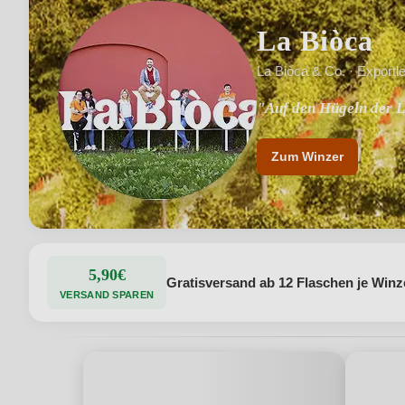
La Biòca
La Biòca & Co. · Exportle
"Auf den Hügeln der 
Zum Winzer
5,90€
Gratisversand ab 12 Flaschen je Winz
VERSAND SPAREN