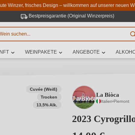
Zum Hauptinhalt springen
Zur Suche springen
Zur Hauptnavigation springe
aute Winzer, frisches Design – willkommen auf unserer neuen W
Bestpreisgarantie (Original Winzerpreis)
E
NFT
WEINPAKETE
ANGEBOTE
ALKOHO
 Zeichen eingeben
Cuvée (Weiß)
La Biòca
Trocken
iben Sie, welchen Wein Sie suchen – ob nach Geschmack, Anlass, We
Italien
Piemont
Rebsorte, Region, Winzer oder anderen Kriterien.
13,5% Alk.
2023 Cyrogril