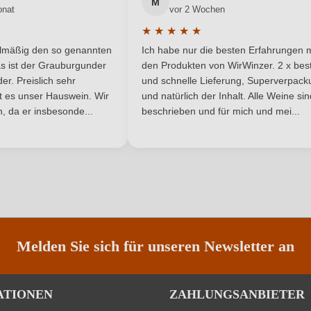
Antipasti, Fisch, Spargel
Qualität
M
onat
vor 2 Wochen
★
★
★
★
★
Cuvée (Weiß)
Region
he Bewertung von 5 von 5 Sternen
Durchschnittliche Bewertung von 
elmäßig den so genannten
Ich habe nur die besten Erfahrungen m
5 Sternen
Weiß
Weinart
s ist der Grauburgunder
den Produkten von WirWinzer. 2 x best
r. Preislich sehr
und schnelle Lieferung, Superverpack
ist es unser Hauswein. Wir
und natürlich der Inhalt. Alle Weine si
, da er insbesonde...
beschrieben und für mich und mei...
ANMELDEN
Melden Sie sich für unseren Newsletter an
ATIONEN
ZAHLUNGSANBIETER