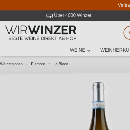
Vertr
 Besuch bei WirWinzer.
Über 4000 Winzer
WEINE
WEINHERKU
Weinsuche
Mindestens 3
Weinregionen
Piemont
La Biòca
Beschre