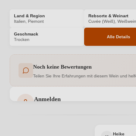
Land & Region
Rebsorte & Weinart
Italien, Piemont
Cuvée (Weiß), Weißwei
Geschmack
Alle Details
Trocken
Produktnummer
Noch keine Bewertungen
Allergene
Teilen Sie Ihre Erfahrungen mit diesem Wein und helf
Cuvée-Rebsorten
In
Geschmack
Anmelden
Bewertungen können nur von angemeldeten Benutzern 
Hersteller adresse
La Biòca S.r.l. agricola, Via Alba 13/A,
Jahrgang
Heike