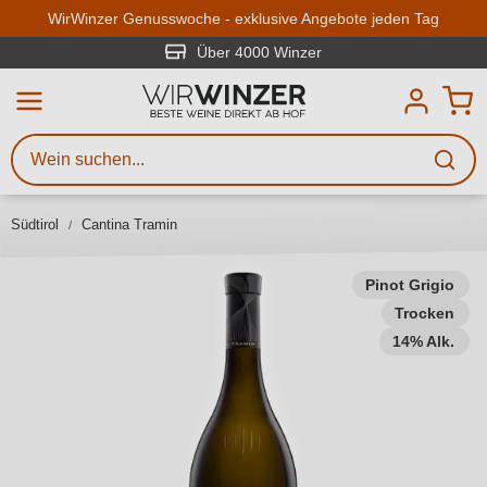
Zum Hauptinhalt springen
WirWinzer Genusswoche - exklusive Angebote jeden Tag
Über 4000 Winzer
Weinsuche
Mindestens 3 Zeichen eingeben
Beschreiben Sie, welchen Wein
Sie suchen – ob nach Geschmack,
Südtirol
Cantina Tramin
Anlass, Weinnamen, Rebsorte,
Region, Winzer oder anderen
Kriterien.
Pinot Grigio
Trocken
14% Alk.