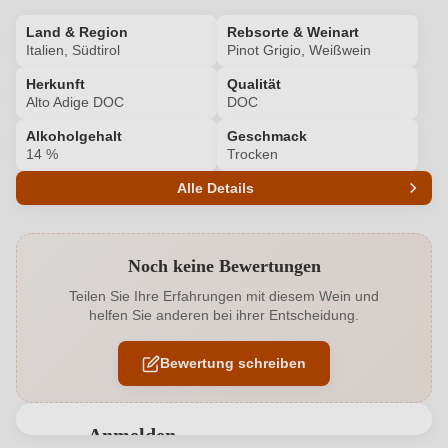
Land & Region
Rebsorte & Weinart
Italien, Südtirol
Pinot Grigio, Weißwein
Herkunft
Qualität
Alto Adige DOC
DOC
Alkoholgehalt
Geschmack
14 %
Trocken
Alle Details
Produktnummer
6302002000
Noch keine Bewertungen
Alkoholgehalt in %
14 %
Teilen Sie Ihre Erfahrungen mit diesem Wein und
helfen Sie anderen bei ihrer Entscheidung.
Allergene
Enthält Sulfite
Bewertung schreiben
Geographische Angabe
Alto Adige DOC
Geschmack
Trocken
Anmelden