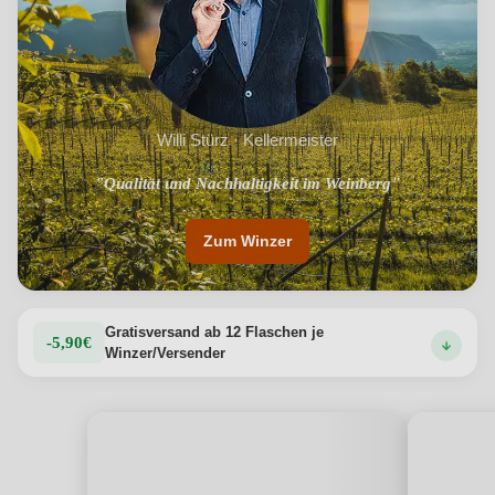
Willi Stürz · Kellermeister
"Erkennbarkeit des Terroir in jeder Flasche"
"Qualität und Nachhaltigkeit im Weinberg"
Zum Winzer
Gratisversand ab 12 Flaschen je
-5,90€
Winzer/Versender