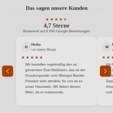
Hersteller
Tramin
Bewertungen können nur von angemeldeten
Das sagen unsere Kunden
Benutzern abgegeben werden. Bitte loggen Sie sich
Hersteller
Cantina Tramin Soc. Agr. Coop, Strada del Vino
ein, oder erstellen Sie einen neuen Account.
adresse
★
★
★
★
★
★
144, 39040 Termeno, Italien
4,7 Sterne
Durchschnittliche Bewertung von 4.7 
Inhalt
0,75 L
Basierend auf 6.690 Google Bewertungen
Neuer Kunde?
Neuer Kunde?
Jahrgang
2023
Heike
H
M
Ihre E-Mail-Adresse
vor einem Monat
Land
Italien
★
★
★
★
★
★
★
Durchschnittliche Bewertung von 5 von 5 Sternen
Durchs
Wir bestellen regelmäßig den so
Ich 
Qualität
Ihr Passwort
DOC
genannten Esel Weißwein, das ist der
mit 
Grauburgunder vom Weingut Bender.
best
Rebsorte
Pinot Grigio
Ich habe mein Passwort vergessen
Preislich sehr attraktiv, für uns ist es
Supe
unser Hauswein. Wir lieben diesen
Inha
Region
Südtirol
Wein, da er insbesonde...
und 
ANMELDEN
Traubenfarbe
Weiß
Weinart
Weißwein