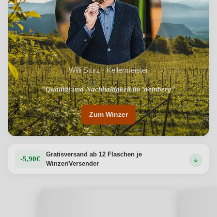
Willi Stürz · Kellermeister
"Erkennbarkeit des Terroir in jeder Flasche"
"Qualität und Nachhaltigkeit im Weinberg"
Zum Winzer
Gratisversand ab 12 Flaschen je
-5,90€
Winzer/Versender