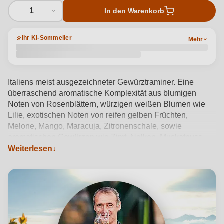
1
In den Warenkorb
Ihr KI-Sommelier
Mehr
Italiens meist ausgezeichneter Gewürztraminer. Eine
überraschend aromatische Komplexität aus blumigen
Noten von Rosenblättern, würzigen weißen Blumen wie
Lilie, exotischen Noten von reifen gelben Früchten,
Melone, Mango, Maracuja, Zitronenschale, sowie
aromatischen Gewürzen wie Zimt, Nelken, Muskatnuss,
Ingwer, Safran. Vollmundig, tiefgründig, würzig, saftig, mit
Weiterlesen
intensiver Aromatik und Frische, ausgeprägter Mineralität,
die mit zunehmendem Alter noch verführerischer wird, und
mit einem äußerst anhaltenden Abgang.
Produktdetails anzeigen →