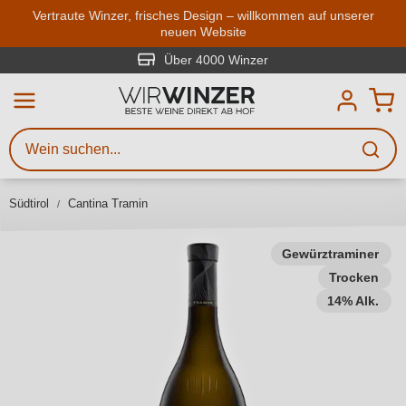
Zum Hauptinhalt springen
Vertraute Winzer, frisches Design – willkommen auf unserer
neuen Website
Weinsuche
Mindestens 3 Zeichen eingeben
Über 4000 Winzer
Beschreiben Sie, welchen Wein
Sie suchen – ob nach Geschmack,
Anlass, Weinnamen, Rebsorte,
Südtirol
Cantina Tramin
Region, Winzer oder anderen
Kriterien.
Gewürztraminer
Trocken
14% Alk.