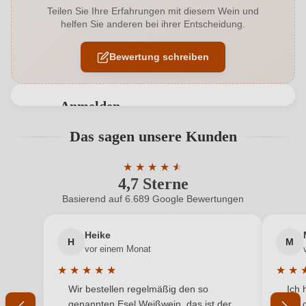
Teilen Sie Ihre Erfahrungen mit diesem Wein und
helfen Sie anderen bei ihrer Entscheidung.
Allergene
Enthält Sulfite
Bewertung schreiben
Ausbau
Edelstahltank
Geographische Angabe
Alto Adige DOC
Anmelden
Geschmack
Trocken
Bewertungen können nur von angemeldeten
Das sagen unsere Kunden
Benutzern abgegeben werden. Bitte loggen Sie sich
Hersteller
Tramin
ein, oder erstellen Sie einen neuen Account.
★
★
★
★
★
★
4,7 Sterne
Durchschnittliche Bewertung von 4.7 
Hersteller
Cantina Tramin Soc. Agr. Coop, Strada del Vino
adresse
144, 39040 Termeno, Italien
Basierend auf 6.689 Google Bewertungen
Neuer Kunde?
Neuer Kunde?
Inhalt
0,75 L
Heike
H
M
Ihre E-Mail-Adresse
vor einem Monat
Jahrgang
2024
★
★
★
★
★
★
★
Durchschnittliche Bewertung von 5 von 5 Sternen
Durchs
Wir bestellen regelmäßig den so
Ich 
Land
Ihr Passwort
Italien
genannten Esel Weißwein, das ist der
mit 