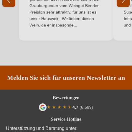
Grauburgunder vom Weingut Bender.
best
Qualität
DOC
Ich habe mein Passwort vergessen
Preislich sehr attraktiv, für uns ist es
Supe
unser Hauswein. Wir lieben diesen
Inha
Rebsorte
Gewürztraminer
Wein, da er insbesonde...
und 
ANMELDEN
Region
Südtirol
Traubenfarbe
Weiß
Weinart
Weißwein
Melden Sie sich für unseren Newsletter an
Nährwertangaben
Durchschnittliche nährwertangaben
pro 100 ml
Bewertungen
★
★
★
★
★
★
4,7
(6.689)
Brennwert
360 kJ / 86 kcal
Durchschnittliche Bewertung von 4.7 von
Service-Hotline
Kohlenhydrate
1.8 g
Unterstützung und Beratung unter: