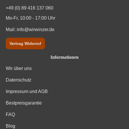
Kohlenhydrate davon Zucker
0.66 g
+49 (0) 89 416 137 060
Trauben, Konservierungsstoffe (Sulfite). Enthält
Mo-Fr, 10:00 - 17:00 Uhr
Zutaten
geringfügige Mengen von Fett, gesättigten Fettsäuren,
Eiweiß und Salz
Mail:
info@wirwinzer.de
Vertrag Widerruf
Informationen
Wir über uns
Datenschutz
Impressum und AGB
Bestpreisgarantie
FAQ
Blog