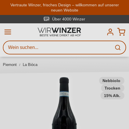
Zum Hauptinhalt springen
Vertraute Winzer, frisches Design – willkommen auf unserer
neuen Website
Weinsuche
Mindestens 3 Zeichen eingeben
Über 4000 Winzer
Beschreiben Sie, welchen Wein
Sie suchen – ob nach Geschmack,
Anlass, Weinnamen, Rebsorte,
Piemont
La Biòca
Region, Winzer oder anderen
Kriterien.
Nebbiolo
Trocken
15% Alk.