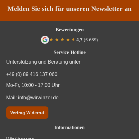
Melden Sie sich für unseren Newsletter an
Bewertungen
★
★
★
★
★
★
4,7
(6.689)
Durchschnittliche Bewertung von 4.7 von
Service-Hotline
Unterstützung und Beratung unter:
+49 (0) 89 416 137 060
Mo-Fr, 10:00 - 17:00 Uhr
Mail:
info@wirwinzer.de
Vertrag Widerruf
Informationen