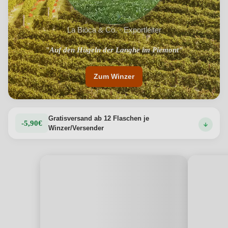
La Biòca & Co. · Exportleiter
"Dolcetto, Barbera, Nebbiolo, Arneis und Moscato-Weine"
"Auf den Hügeln der Langhe im Piemont"
Zum Winzer
Gratisversand ab 12 Flaschen je
-5,90€
Winzer/Versender