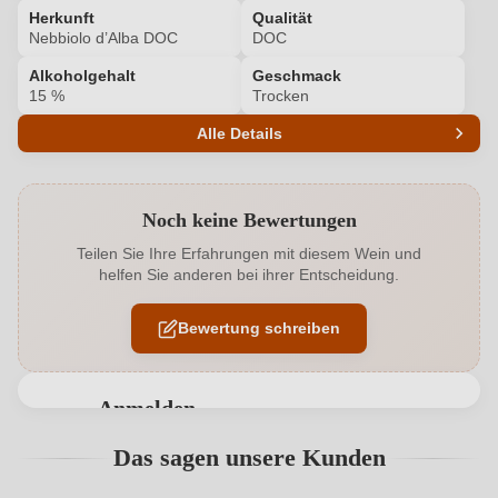
Herkunft
Qualität
Nebbiolo d’Alba DOC
DOC
Alkoholgehalt
Geschmack
15 %
Trocken
Alle Details
Produktnummer
6327010000
Noch keine Bewertungen
Alkoholgehalt in %
15 %
Teilen Sie Ihre Erfahrungen mit diesem Wein und
helfen Sie anderen bei ihrer Entscheidung.
Allergene
Enthält Sulfite
Bewertung schreiben
Geographische Angabe
Nebbiolo d’Alba DOC
Geschmack
Trocken
Anmelden
Hersteller
La Biòca
Bewertungen können nur von angemeldeten
Das sagen unsere Kunden
Benutzern abgegeben werden. Bitte loggen Sie sich
Hersteller
La Biòca S.r.l. agricola, Via Alba 13/A, 12050
ein, oder erstellen Sie einen neuen Account.