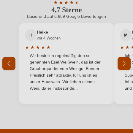
adresse
★
★
★
★
★
★
Serralunga d'Alba, Italien
4,7 Sterne
Durchschnittliche Bewertung von 4.7 
Inhalt
0,75 L
Basierend auf 6.689 Google Bewertungen
Neuer Kunde?
Neuer Kunde?
Jahrgang
2021
Heike
H
M
Ihre E-Mail-Adresse
vor 4 Wochen
Land
Italien
★
★
★
★
★
★
★
Durchschnittliche Bewertung von 5 von 5 Sternen
Durchs
Wir bestellen regelmäßig den so
Ich 
Passt zu
Ihr Passwort
Pasta, Rotes Fleisch, Wild
genannten Esel Weißwein, das ist der
mit 
Grauburgunder vom Weingut Bender.
best
Qualität
DOC
Ich habe mein Passwort vergessen
Preislich sehr attraktiv, für uns ist es
Supe
unser Hauswein. Wir lieben diesen
Inha
Rebsorte
Nebbiolo
Wein, da er insbesonde...
und 
ANMELDEN
Region
Piemont
Traubenfarbe
Rot
Weinart
Rotwein