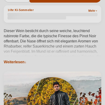
Ihr KI-Sommelier
Mehr
Dieser Wein besticht durch seine weiche, leuchtend
rubinrote Farbe, die die typische Finesse des Pinot Noir
offenbart. Die Nase öffnet sich mit eleganten Aromen von
Rhabarber, reifer Sauerkirsche und einem zarten Hauch
von Feigenblatt. Im Mund ist er raffiniert und harmonisch,
mit einer seidigen Textur und einer lebendigen Frische, die
die Tiefe der Aromen unterstreicht. Der Ausbau im großen
Weiterlesen
Holz verleiht ihm eine subtile Komplexität, während die
Reifung im Stahl seine ausdrucksvolle Reinheit bewahrt.
Der Abgang ist lang und schmackhaft, mit einer zarten
Erinnerung an fruchtige und pflanzliche Noten.
Produktdetails anzeigen →