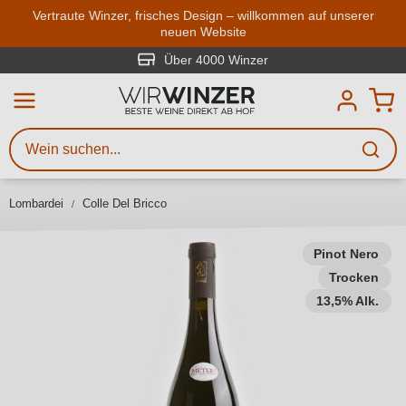
Zum Hauptinhalt springen
Vertraute Winzer, frisches Design – willkommen auf unserer
neuen Website
Weinsuche
Mindestens 3 Zeichen eingeben
Über 4000 Winzer
Beschreiben Sie, welchen Wein
Sie suchen – ob nach Geschmack,
Anlass, Weinnamen, Rebsorte,
Lombardei
Colle Del Bricco
Region, Winzer oder anderen
Kriterien.
Pinot Nero
Trocken
13,5% Alk.