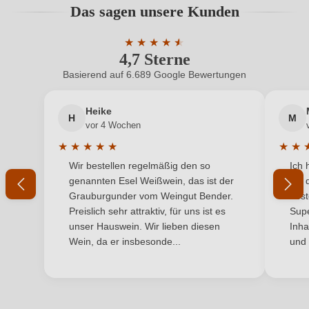
Das sagen unsere Kunden
Benutzern abgegeben werden. Bitte loggen Sie sich
Geschmack
Trocken
ein, oder erstellen Sie einen neuen Account.
★
★
★
★
★
★
4,7 Sterne
Durchschnittliche Bewertung von 4.7 
Hersteller
Colle Del Bricco
Basierend auf 6.689 Google Bewertungen
Neuer Kunde?
Neuer Kunde?
Hersteller
Azienda Agricola Colle Del Bricco Di Maggi Matteo,
adresse
Regione Torre Sacchetti 70/A, 27049 Stradella, Italien
Heike
H
M
Ihre E-Mail-Adresse
vor 4 Wochen
Inhalt
0,75 L
★
★
★
★
★
★
★
Durchschnittliche Bewertung von 5 von 5 Sternen
Durchs
Wir bestellen regelmäßig den so
Ich 
Jahrgang
Ihr Passwort
2025
genannten Esel Weißwein, das ist der
mit 
Grauburgunder vom Weingut Bender.
best
Land
Italien
Ich habe mein Passwort vergessen
Preislich sehr attraktiv, für uns ist es
Supe
unser Hauswein. Wir lieben diesen
Inha
Qualität
IGP
Wein, da er insbesonde...
und 
ANMELDEN
Rebsorte
Pinot Nero
Region
Lombardei