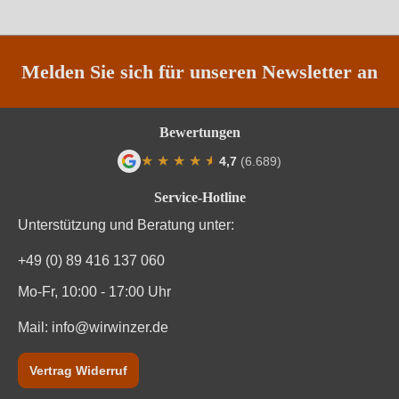
Traubenfarbe
Rot
Weinart
Rotwein
Melden Sie sich für unseren Newsletter an
Nährwertangaben
Bewertungen
★
★
★
★
★
★
4,7
(6.689)
Durchschnittliche nährwertangaben
pro 100 ml
Durchschnittliche Bewertung von 4.7 von
Service-Hotline
Brennwert
335 kJ / 80 kcal
Unterstützung und Beratung unter:
Kohlenhydrate
1.4 g
+49 (0) 89 416 137 060
Kohlenhydrate davon Zucker
0.3 g
Mo-Fr, 10:00 - 17:00 Uhr
Mail:
info@wirwinzer.de
Trauben, Konservierungsstoffe (Sulfite). Enthält
Zutaten
geringfügige Mengen von Fett, gesättigten Fettsäuren,
Eiweiß und Salz
Vertrag Widerruf