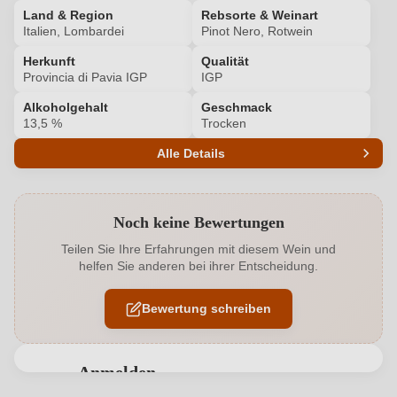
Land & Region
Rebsorte & Weinart
Italien, Lombardei
Pinot Nero, Rotwein
Herkunft
Qualität
Provincia di Pavia IGP
IGP
Alkoholgehalt
Geschmack
13,5 %
Trocken
Alle Details
Produktnummer
6227007000
Noch keine Bewertungen
Alkoholgehalt in %
13,5 %
Teilen Sie Ihre Erfahrungen mit diesem Wein und
helfen Sie anderen bei ihrer Entscheidung.
Allergene
Enthält Sulfite
Bewertung schreiben
Ausbau
Großes Eichenfass
Flaschenverschluss
Drehverschluss
Anmelden
Geographische Angabe
Provincia di Pavia IGP
Bewertungen können nur von angemeldeten