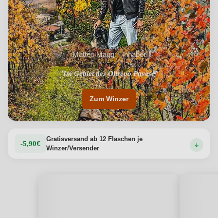
Matteo Maggi · Inhaber
"Im Gebiet des Oltrepò Pavese"
Zum Winzer
Gratisversand ab 12 Flaschen je
-5,90€
Winzer/Versender