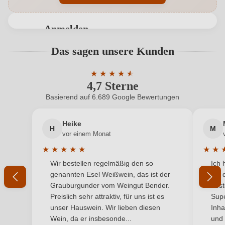
Flaschenverschluss
Glasverschluss
Anmelden
Geschmack
Edelsüß
Bewertungen können nur von angemeldeten
Das sagen unsere Kunden
Benutzern abgegeben werden. Bitte loggen Sie sich
Hersteller
Ingelfinger Fass
ein, oder erstellen Sie einen neuen Account.
★
★
★
★
★
★
4,7 Sterne
Durchschnittliche Bewertung von 4.7 
GEMÜ Gebr. Müller Apparatebau GmbH & Co. KG,
Hersteller
Fritz-Müller-Straße 6–8, 74653 Ingelfingen,
Basierend auf 6.689 Google Bewertungen
Neuer Kunde?
Neuer Kunde?
adresse
Deutschland
Heike
H
M
Ihre E-Mail-Adresse
Inhalt
0,375 L
vor einem Monat
★
★
★
★
★
★
★
Jahrgang
2020
Durchschnittliche Bewertung von 5 von 5 Sternen
Durchs
Wir bestellen regelmäßig den so
Ich 
Ihr Passwort
genannten Esel Weißwein, das ist der
mit 
Land
Deutschland
Grauburgunder vom Weingut Bender.
best
Ich habe mein Passwort vergessen
Preislich sehr attraktiv, für uns ist es
Supe
Ort
Ingelfinger Hoher Berg
unser Hauswein. Wir lieben diesen
Inha
Wein, da er insbesonde...
und 
Passt zu
Dessert, Käse
ANMELDEN