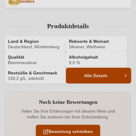
Großes
Produktdetails
Land & Region
Rebsorte & Weinart
Deutschland, Württemberg
Silvaner, Weißwein
Qualität
Alkoholgehalt
Beerenauslese
9,5 %
Restsüße & Geschmack
Alle Details
150,2 g/L, edelsüß
Produktnummer
8670024000
Noch keine Bewertungen
Alkoholgehalt in %
9,5 %
Teilen Sie Ihre Erfahrungen mit diesem Wein und
helfen Sie anderen bei ihrer Entscheidung.
Allergene
Enthält Sulfite
Bewertung schreiben
Ausbau
Edelstahltank