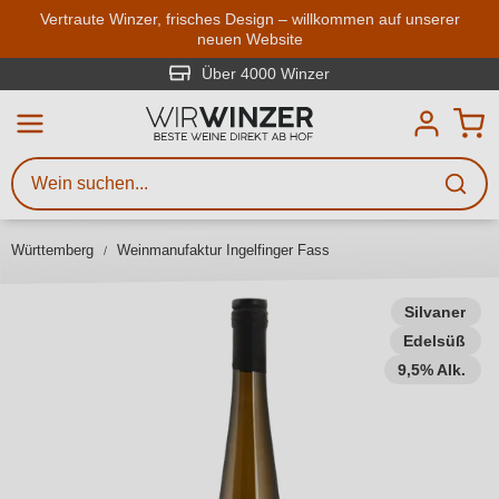
Zum Hauptinhalt springen
Vertraute Winzer, frisches Design – willkommen auf unserer
neuen Website
Weinsuche
Mindestens 3 Zeichen eingeben
Über 4000 Winzer
Beschreiben Sie, welchen Wein
Sie suchen – ob nach Geschmack,
Anlass, Weinnamen, Rebsorte,
Württemberg
Weinmanufaktur Ingelfinger Fass
Region, Winzer oder anderen
Kriterien.
Silvaner
Edelsüß
9,5% Alk.