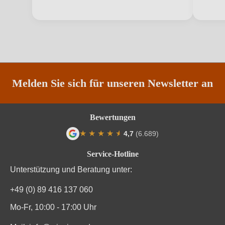
Qualität
Beerenauslese
Rebsorte
Silvaner
Region
Württemberg
Melden Sie sich für unseren Newsletter an
Restzucker in g/L
150,2 g/L
Säuregehalt in g/L
5,4 g/L
Bewertungen
★
★
★
★
★
★
4,7
(6.689)
Traubenfarbe
Weiß
Durchschnittliche Bewertung von 4.7 von
Service-Hotline
Weinart
Weißwein
Unterstützung und Beratung unter:
+49 (0) 89 416 137 060
Mo-Fr, 10:00 - 17:00 Uhr