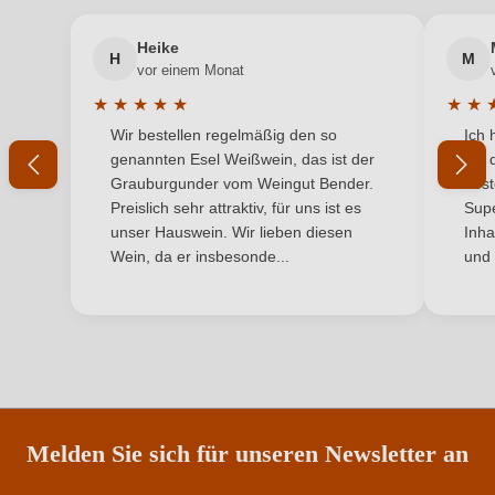
Inhalt
0,25 L
Heike
H
M
Ihre E-Mail-Adresse
vor einem Monat
Jahrgang
2020
★
★
★
★
★
★
★
Durchschnittliche Bewertung von 5 von 5 Sternen
Durchs
Wir bestellen regelmäßig den so
Ich 
Land
Ihr Passwort
Deutschland
genannten Esel Weißwein, das ist der
mit 
Grauburgunder vom Weingut Bender.
best
Qualität
Qualitätswein
Ich habe mein Passwort vergessen
Preislich sehr attraktiv, für uns ist es
Supe
unser Hauswein. Wir lieben diesen
Inha
Rebsorte
Lemberger
Wein, da er insbesonde...
und 
ANMELDEN
Region
Württemberg
Restzucker in g/L
5,69 g/L
Säuregehalt in g/L
4,7 g/L
Traubenfarbe
Rot
Melden Sie sich für unseren Newsletter an