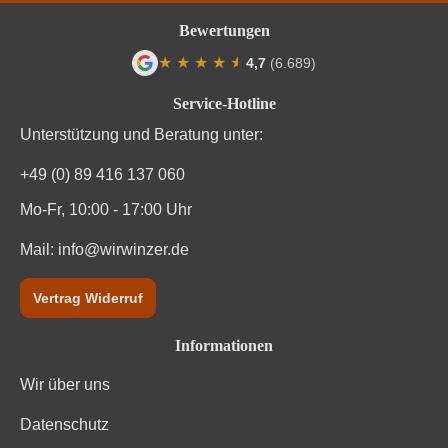
Weinart
Rotwein
Bewertungen
★
★
★
★
★
★
4,7
(6.689)
Durchschnittliche Bewertung von 4.7 von
Service-Hotline
Unterstützung und Beratung unter:
+49 (0) 89 416 137 060
Mo-Fr, 10:00 - 17:00 Uhr
Mail:
info@wirwinzer.de
Vertrag Widerruf
Informationen
Wir über uns
Datenschutz