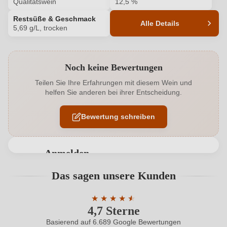
Qualitätswein
12,5 %
Restsüße & Geschmack
Alle Details
5,69 g/L, trocken
Produktnummer
1533053000
Noch keine Bewertungen
Alkoholgehalt in %
12,5 %
Teilen Sie Ihre Erfahrungen mit diesem Wein und
helfen Sie anderen bei ihrer Entscheidung.
Allergene
Enthält Sulfite
Bewertung schreiben
Ausbau
Edelstahltank
Geschmack
Trocken
Anmelden
Haltbar bis
2027
Bewertungen können nur von angemeldeten
Das sagen unsere Kunden
Benutzern abgegeben werden. Bitte loggen Sie sich
Hersteller
FRIED Baumgärtner
ein, oder erstellen Sie einen neuen Account.
★
★
★
★
★
★
4,7 Sterne
Durchschnittliche Bewertung von 4.7 
Hersteller
Weingut FRIED Baumgärtner, Freudentaler Str. 32,
adresse
74343 Sachsenheim-Hohenhaslach, Deutschland
Basierend auf 6.689 Google Bewertungen
Neuer Kunde?
Neuer Kunde?