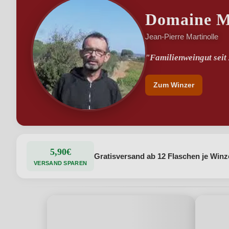
Domaine Ma
Jean-Pierre Martinolle
"Familienweingut seit
"Dolomitkalk- und Sa
Zum Winzer
5,90€
Gratisversand ab 12 Flaschen je Winz
VERSAND SPAREN