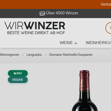
Vertr
 Besuch bei WirWinzer.
Über 4000 Winzer
WEINE
WEINHERKU
Weinsuche
Mindestens 3
Weinregionen
Languedoc
Domaine Martinolle-Gasparets
BIO
Beschre
VEGAN