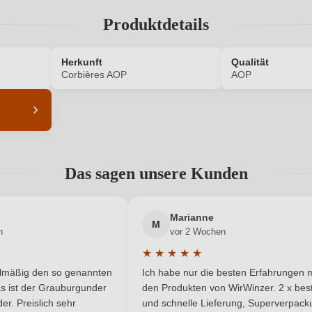
Produktdetails
ANMELDEN
Herkunft
Qualität
Corbières AOP
AOP
8241003000
Alkoholgehalt in %
Das sagen unsere Kunden
Enthält Sulfite
Ausbau
EU
Bio
Marianne
M
n
vor 2 Wochen
FR-BIO-01
Bio-Kontrollstelle Shop
★
★
★
★
★
he Bewertung von 5 von 5 Sternen
Durchschnittliche Bewertung von 
elmäßig den so genannten
Ich habe nur die besten Erfahrungen m
Carignan, Grenache, Syrah
Flaschenverschluss
5 Sternen
s ist der Grauburgunder
den Produkten von WirWinzer. 2 x best
r. Preislich sehr
und schnelle Lieferung, Superverpack
Corbières AOP
Geschmack