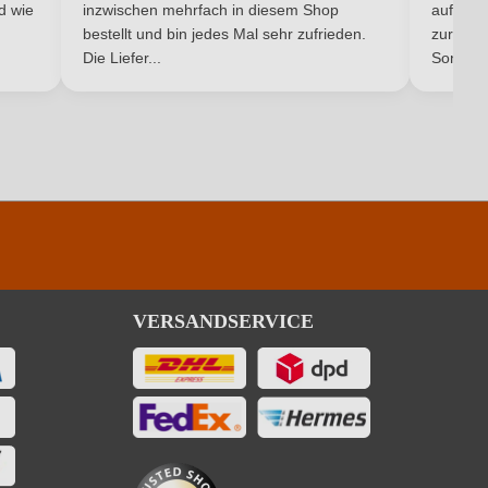
nd wie
inzwischen mehrfach in diesem Shop
auf dem
bestellt und bin jedes Mal sehr zufrieden.
zurück 
Domaine Martinolle-Gasparets
Die Liefer...
Son...
0,75 L
Frankreich
Antipasti, Rotes Fleisch, Weißes Fleisch
Cuvée (Rot)
0 g/L
VERSANDSERVICE
Rot
Rotwein