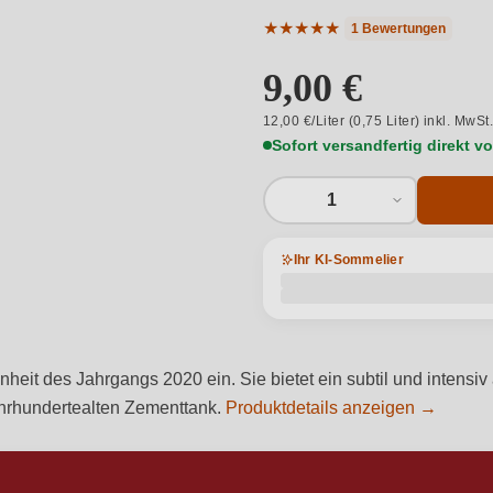
★
★
★
★
★
1 Bewertungen
Durchschnittliche Bewertung 
9,00 €
12,00 €/Liter (0,75 Liter) inkl. MwSt
Sofort versandfertig direkt 
1
Ihr KI-Sommelier
heit des Jahrgangs 2020 ein. Sie bietet ein subtil und intensiv
 jahrhundertealten Zementtank.
Produktdetails anzeigen →