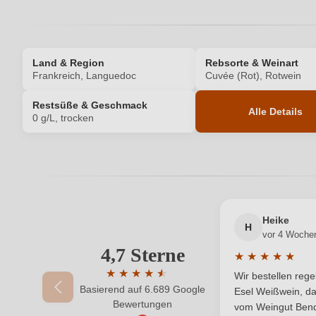
Land & Region
Rebsorte & Weinart
Frankreich, Languedoc
Cuvée (Rot), Rotwein
Restsüße & Geschmack
Alle Details
0 g/L, trocken
Produktnummer
Allergene
Bio
Heike
H
vor 4 Woche
Bio-Kontrollstelle
4,7 Sterne
★
★
★
★
★
Durchschnittlic
★
★
★
★
★
★
Wir bestellen reg
Cuvée-Rebsorten
Basierend auf 6.689 Google
Durchschnittliche Bewertung von 4.7 von 
Esel Weißwein, da
Bewertungen
vom Weingut Bende
Geographische Angabe