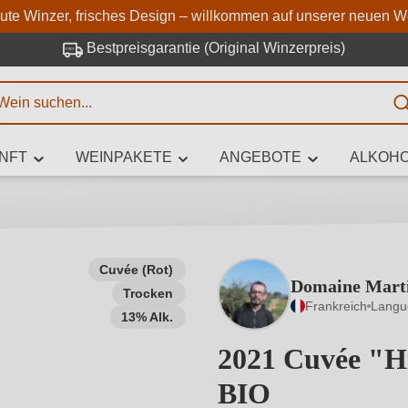
Zum Hauptinhalt springen
Zur Suche springen
Zur Hauptnavigation springe
aute Winzer, frisches Design – willkommen auf unserer neuen W
Bestpreisgarantie (Original Winzerpreis)
E
NFT
WEINPAKETE
ANGEBOTE
ALKOHO
 Zeichen eingeben
Cuvée (Rot)
Domaine Marti
Trocken
iben Sie, welchen Wein Sie suchen – ob nach Geschmack, Anlass, We
Frankreich
Langu
Rebsorte, Region, Winzer oder anderen Kriterien.
13% Alk.
2021 Cuvée "H
BIO