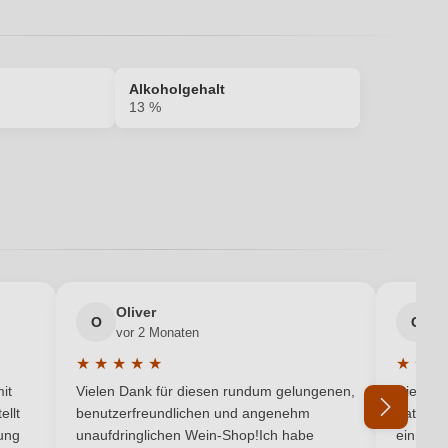
Alkoholgehalt
13 %
13 %
Edelstahltank
Ja
Oliver
g
O
G
vor 2 Monaten
v
DE-ÖKO-060
★
★
★
★
★
★
★
★
5 von 5 Sternen
Durchschnittliche Bewertung von 5 von 5 Sternen
Durchsc
it
Vielen Dank für diesen rundum gelungenen,
Die Lief
Naturkorken
ellt
benutzerfreundlichen und angenehm
hat ein
ung
unaufdringlichen Wein-Shop!Ich habe
einmal b
Trocken