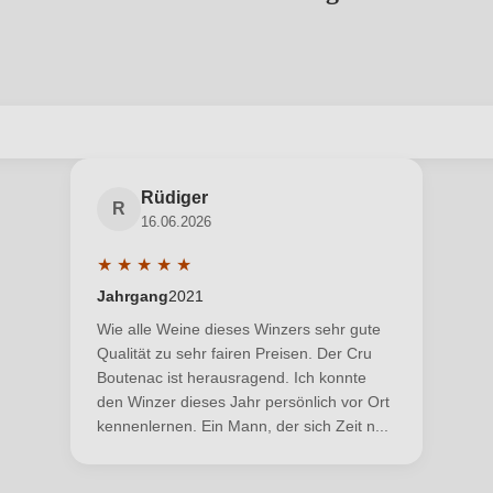
abgegeben werden. Bitte loggen Sie sich ein, oder erstellen Sie ein
Rüdiger
R
16.06.2026
Neuer Kunde?
Neuer Kunde?
★
★
★
★
★
Durchschnittliche Bewertung von 5 von 5 Sternen
Jahrgang
2021
Wie alle Weine dieses Winzers sehr gute
Qualität zu sehr fairen Preisen. Der Cru
Boutenac ist herausragend. Ich konnte
den Winzer dieses Jahr persönlich vor Ort
kennenlernen. Ein Mann, der sich Zeit n...