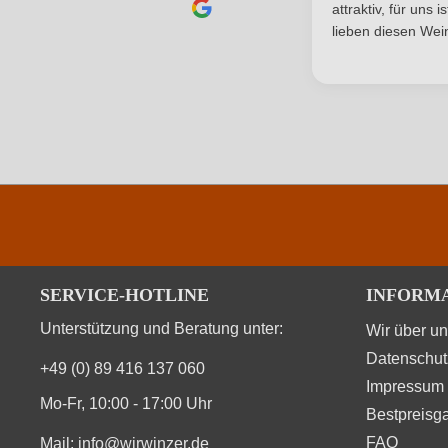
attraktiv, für uns 
lieben diesen Wein
Haltbar bis
Hersteller
SCEA Martinolle Jean-Pierre et Francoise, rue d
adresse
Jahrgang
Ort
Qualität
Region
SERVICE-HOTLINE
INFORM
Unterstützung und Beratung unter:
Wir über u
Säuregehalt in g/L
Datenschut
+49 (0) 89 416 137 060
Vegan
Impressum
Mo-Fr, 10:00 - 17:00 Uhr
Bestpreisga
FAQ
Mail:
info@wirwinzer.de