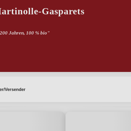
rtinolle-Gasparets
 200 Jahren, 100 % bio"
ndsteinböden, extreme Wetterbedingungen"
er/Versender