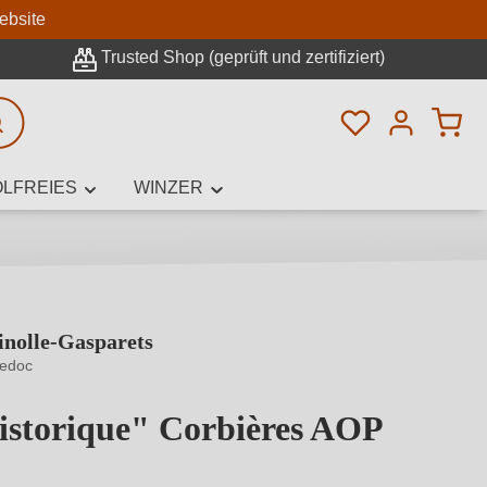
n
ebsite
Trusted Shop (geprüft und zertifiziert)
Du hast 0 Pro
rweiterte Suche
LFREIES
WINZER
nolle-Gasparets
innamen,
edoc
istorique" Corbières AOP