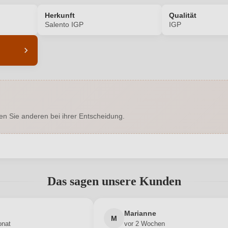
Herkunft
Qualität
Salento IGP
IGP
8260008000
Alkoholgehalt in %
Enthält Sulfite
Geographische Angabe
en Sie anderen bei ihrer Entscheidung.
Trocken
Hersteller
 23, 72027 San Pietro Vernotico,
Inhalt
Italien
abgegeben werden. Bitte loggen Sie sich ein, oder erstellen Sie ein
Das sagen unsere Kunden
2023
Land
Käse, Rotes Fleisch
Neuer Kunde?
Neuer Kunde?
Qualität
Marianne
M
onat
vor 2 Wochen