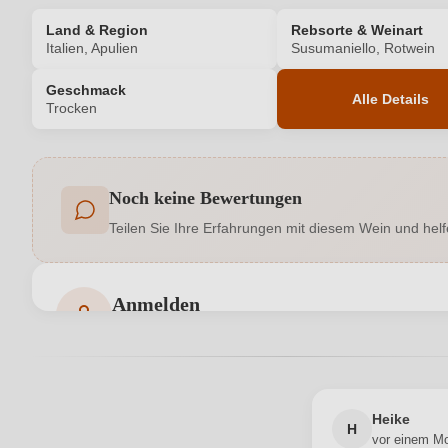
Land & Region
Rebsorte & Weinart
Italien, Apulien
Susumaniello, Rotwein
Geschmack
Alle Details
Trocken
Produktnummer
Noch keine Bewertungen
Allergene
Teilen Sie Ihre Erfahrungen mit diesem Wein und helf
Geschmack
Hersteller
Bacco Salento srls, Via Maternità e Infanzia
Anmelden
adresse
Bewertungen können nur von angemeldeten Benutzern 
Jahrgang
Passt zu
Heike
H
vor einem M