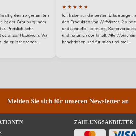
Susumaniello
Region
★
★
★
★
★
he Bewertung von 5 von 5 Sternen
Durchschnittliche Bewertung von 
Rot
Weinart
elmäßig den so genannten
Ich habe nur die besten Erfahrungen m
5 Sternen
s ist der Grauburgunder
den Produkten von WirWinzer. 2 x best
r. Preislich sehr
und schnelle Lieferung, Superverpack
ist es unser Hauswein. Wir
und natürlich der Inhalt. Alle Weine si
, da er insbesonde...
beschrieben und für mich und mei...
ANMELDEN
Melden Sie sich für unseren Newsletter an
ATIONEN
ZAHLUNGSANBIETER
ns