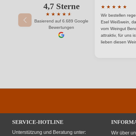
Rebsorte
4,7 Sterne
Ihre E-Mail-Adresse
★
★
★
★
★
Durchschnittlic
Traubenfarbe
★
★
★
★
★
★
Wir bestellen reg
Basierend auf 6.689 Google
Durchschnittliche Bewertung von 4.7 von 
Esel Weißwein, da
Ihr Passwort
Bewertungen
vom Weingut Bende
attraktiv, für uns 
lieben diesen Wein
SERVICE-HOTLINE
INFORM
Unterstützung und Beratung unter:
Wir über u