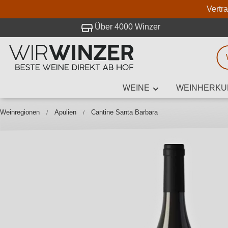
Vertr
 Besuch bei WirWinzer.
Über 4000 Winzer
WEINE
WEINHERKU
Weinsuche
Mindestens 3
Weinregionen
Apulien
Cantine Santa Barbara
Beschre