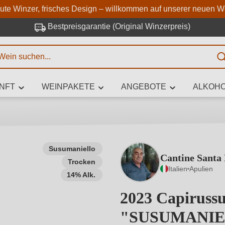
Zum Hauptinhalt springen
Zur Suche springen
Zur Hauptnavigation springe
aute Winzer, frisches Design – willkommen auf unserer neuen W
Bestpreisgarantie (Original Winzerpreis)
E
NFT
WEINPAKETE
ANGEBOTE
ALKOHO
 Zeichen eingeben
Susumaniello
Cantine Santa
Trocken
iben Sie, welchen Wein Sie suchen – ob nach Geschmack, Anlass, We
Italien
Apulien
Rebsorte, Region, Winzer oder anderen Kriterien.
14% Alk.
2023 Capirussu
"SUSUMANIE