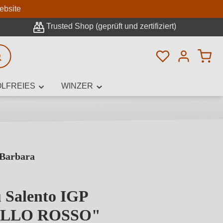
n
ebsite
Trusted Shop (geprüft und zertifiziert)
Du hast 0 Pro
rweiterte Suche
LFREIES
WINZER
 Barbara
innamen,
 Salento IGP
LLO ROSSO"