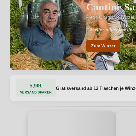
Cantine Sa
Pietro Giorgiani · Winzer
"Wiederentdecker der
Zum Winzer
5,90€
Gratisversand ab 12 Flaschen je Winz
VERSAND SPAREN