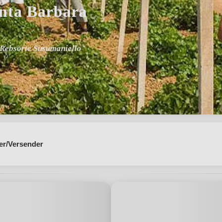
nta Barbara
 Rebsorte Susumaniello"
er/Versender