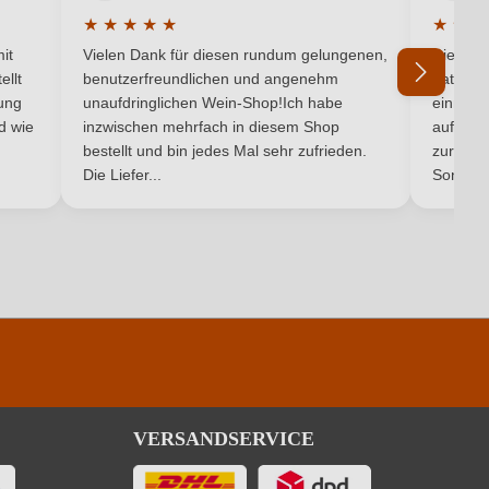
Apulien
★
★
★
★
★
★
★
★
5 von 5 Sternen
Durchschnittliche Bewertung von 5 von 5 Sternen
Durchsc
Rotwein
it
Vielen Dank für diesen rundum gelungenen,
Die Lief
ellt
benutzerfreundlichen und angenehm
hat ein
ung
unaufdringlichen Wein-Shop!Ich habe
einmal b
nd wie
inzwischen mehrfach in diesem Shop
auf dem
Ich habe mein Passwort vergessen
bestellt und bin jedes Mal sehr zufrieden.
zurück 
Die Liefer...
Son...
VERSANDSERVICE