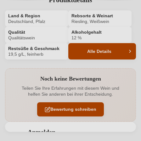
Land & Region
Rebsorte & Weinart
Deutschland, Pfalz
Riesling, Weißwein
Qualität
Alkoholgehalt
Qualitätswein
12 %
Restsüße & Geschmack
Alle Details
19,5 g/L, feinherb
Produktnummer
615016000
Noch keine Bewertungen
Alkoholgehalt in %
12 %
Teilen Sie Ihre Erfahrungen mit diesem Wein und
helfen Sie anderen bei ihrer Entscheidung.
Allergene
Enthält Sulfite
Bewertung schreiben
Ausbau
Großes Holzfass
Geschmack
Feinherb
Anmelden
Haltbar bis
4-6 Jahre
Bewertungen können nur von angemeldeten