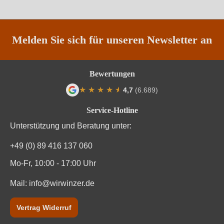
Region
Pfalz
Restzucker in g/L
19,5 g/L
Melden Sie sich für unseren Newsletter an
Säuregehalt in g/L
6,5 g/L
Bewertungen
Traubenfarbe
Weiß
★
★
★
★
★
★
4,7
(6.689)
Durchschnittliche Bewertung von 4.7 von
Vegan
Ja
Service-Hotline
Unterstützung und Beratung unter:
Weinart
Weißwein
+49 (0) 89 416 137 060
Mo-Fr, 10:00 - 17:00 Uhr
Mail:
info@wirwinzer.de
Vertrag Widerruf