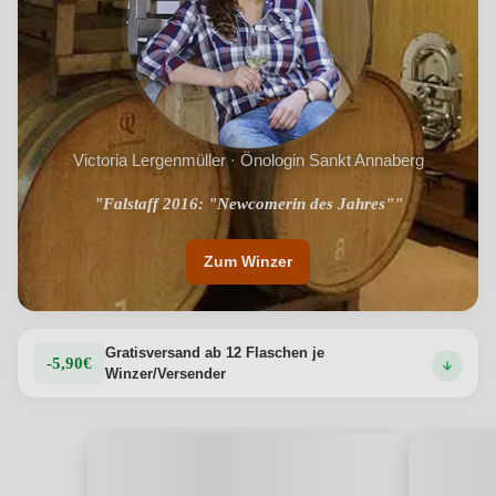
Victoria Lergenmüller · Önologin Sankt Annaberg
"Charaktervolle Terroirweine aus der Pfalz"
"Falstaff 2016: "Newcomerin des Jahres""
Zum Winzer
Gratisversand ab 12 Flaschen je
-5,90€
Winzer/Versender