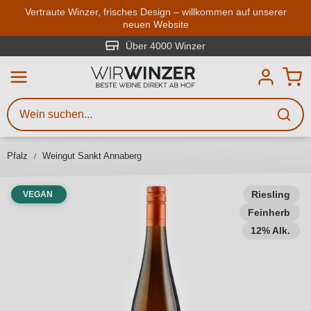
Zum Hauptinhalt springen
Vertraute Winzer, frisches Design – willkommen auf unserer
neuen Website
Weinsuche
Mindestens 3 Zeichen eingeben
Über 4000 Winzer
Beschreiben Sie, welchen Wein
Sie suchen – ob nach Geschmack,
Anlass, Weinnamen, Rebsorte,
Pfalz
Weingut Sankt Annaberg
Region, Winzer oder anderen
Kriterien.
Riesling
VEGAN
Feinherb
12% Alk.