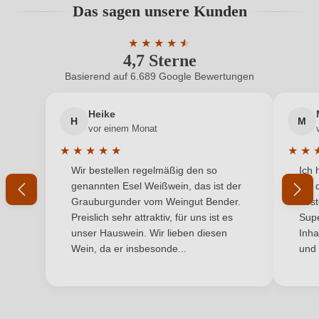
Das sagen unsere Kunden
Benutzern abgegeben werden. Bitte loggen Sie sich
Hersteller
Sankt Annaberg
ein, oder erstellen Sie einen neuen Account.
★
★
★
★
★
★
4,7 Sterne
Durchschnittliche Bewertung von 4.7 
Hersteller
Weingut Sankt Annaberg, Sankt-Anna-Str. 203,
adresse
76835 Burrweiler, Deutschland
Basierend auf 6.689 Google Bewertungen
Neuer Kunde?
Neuer Kunde?
Inhalt
0,75 L
Heike
H
M
Ihre E-Mail-Adresse
vor einem Monat
Jahrgang
2020
★
★
★
★
★
★
★
Durchschnittliche Bewertung von 5 von 5 Sternen
Durchs
Wir bestellen regelmäßig den so
Ich 
Land
Ihr Passwort
Deutschland
genannten Esel Weißwein, das ist der
mit 
Grauburgunder vom Weingut Bender.
best
Ort
Burrweiler Sankt Annaberg
Ich habe mein Passwort vergessen
Preislich sehr attraktiv, für uns ist es
Supe
unser Hauswein. Wir lieben diesen
Inha
Passt zu
Dessert
Wein, da er insbesonde...
und 
ANMELDEN
Qualität
Qualitätswein
Rebsorte
Riesling