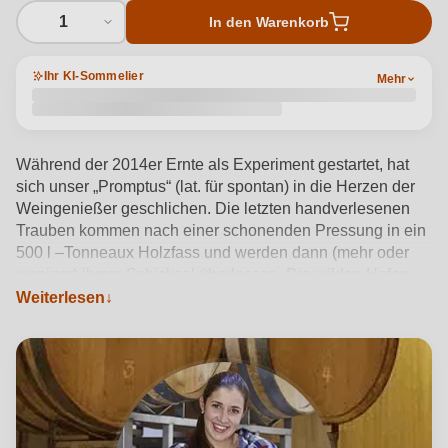
1
In den Warenkorb
Ihr KI-Sommelier
Mehr
Während der 2014er Ernte als Experiment gestartet, hat
sich unser „Promptus“ (lat. für spontan) in die Herzen der
Weingenießer geschlichen. Die letzten handverlesenen
Trauben kommen nach einer schonenden Pressung in ein
500 l –Tonneaux Holzfass und werden dann (mehr oder
weniger) ihrem Schicksal überlassen. Die wilden Hefen
fangen an den Most zu vergären, natürlich stets unter der
Weiterlesen
sensorischen Kontrolle und machen erst Halt, wenn es
ihnen im Keller zu kalt wird. Der Restzuckergehalt im Wein
befindet sich stets um die 30 g/l und so offenbart sich
unser Promptus als perfekter Begleiter zu Käse und
Dessert, aber auch als spannender Künstler zum Apéritif
mit Amuse-Bouche.
Produktdetails anzeigen →