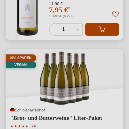
11,90 €
7,95 €
*
10,60 €/L (0,75 L)
1
10% SPAREN
VEGAN
Schloßgartenhof
"Brot- und Butterweine" Liter-Paket
Durchschnittliche Bewertung von 5 von 5 Sternen
★
★
★
★
★
24