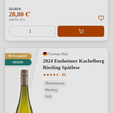
32,00 €
28,80 €
*
4,80 €/L (6 L)
1
Thomas-Rüb
PRÄMIERT
2024 Ensheimer Kachelberg
VEGAN
Riesling Spätlese
Durchschnittliche Bewertung von 4.93 
★
★
★
★
★
★
41
Rheinhessen
Riesling
Süß