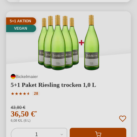
5+1 AKTION
VEGAN
Bickelmaier
5+1 Paket Riesling trocken 1,0 L
Durchschnittliche Bewertung von 4.86 von 5 Sternen
★
★
★
★
★
★
28
43,80 €
36,50 €
*
6,08 €/L (6 L)
1