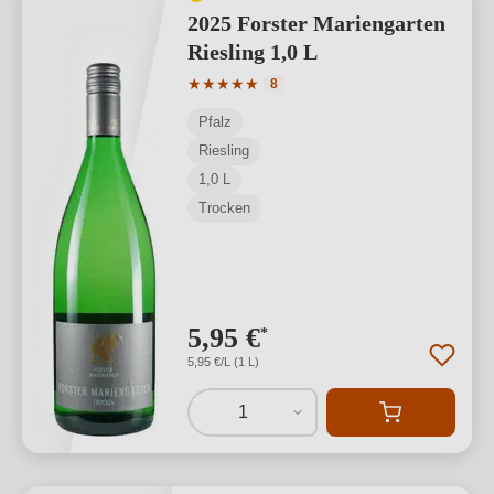
2025 Forster Mariengarten
Riesling 1,0 L
Durchschnittliche Bewertung von 5 von
★
★
★
★
★
8
Pfalz
Riesling
1,0 L
Trocken
5,95 €
*
5,95 €/L (1 L)
1