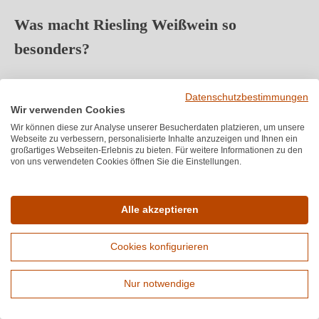
Was macht Riesling Weißwein so
besonders?
Es gibt Rebsorten, die einfach Wein produzieren. Und es
Datenschutzbestimmungen
gibt den Riesling. Diese Rebsorte hat eine seltene
Wir verwenden Cookies
Fähigkeit: Sie nimmt auf, was der Boden ihr gibt, was das
Wir können diese zur Analyse unserer Besucherdaten platzieren, um unsere
Webseite zu verbessern, personalisierte Inhalte anzuzeigen und Ihnen ein
Klima ihr schenkt und was der Winzer aus ihr formt und
großartiges Webseiten-Erlebnis zu bieten. Für weitere Informationen zu den
gibt all das im Glas wieder. Kein anderer Weißwein bildet
von uns verwendeten Cookies öffnen Sie die Einstellungen.
sein Terroir so präzise ab wie ein gut gemachter Riesling
Weißwein. Genau das macht ihn seit Jahrhunderten zu
Alle akzeptieren
einer der angesehensten Rebsorten weltweit.
Cookies konfigurieren
Fakt
Details
Nur notwendige
Rheingau, Deutschland – erste
Herkunft
Erweiterte Suche
urkundliche Erwähnung 1435