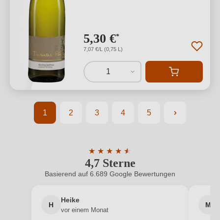
5,30 €
*
7,07 €/L (0,75 L)
1
1
2
3
4
5
Seite
Seite
Seite
Seite
Seite
★
★
★
★
★
★
4,7 Sterne
Durchschnittliche Bewertung von 4.7 
Basierend auf 6.689 Google Bewertungen
Heike
H
M
vor einem Monat