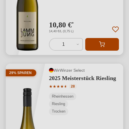
10,80 €
*
14,40 €/L (0,75 L)
1
WirWinzer Select
29% SPAREN
2025 Meisterstück Riesling
Durchschnittliche Bewertung von 4.61 
★
★
★
★
★
★
28
Rheinhessen
Riesling
Trocken