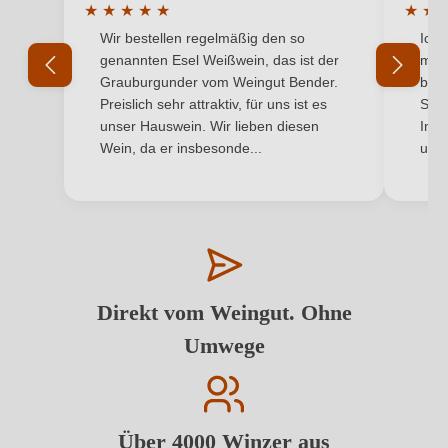
★
★
★
★
★
★
★
Durchschnittliche Bewertung von 5 von 5 Sternen
Durchs
Wir bestellen regelmäßig den so
Ich 
genannten Esel Weißwein, das ist der
mit 
Grauburgunder vom Weingut Bender.
best
Preislich sehr attraktiv, für uns ist es
Supe
unser Hauswein. Wir lieben diesen
Inha
Wein, da er insbesonde...
und 
Direkt vom Weingut. Ohne
Umwege
Über 4000 Winzer aus