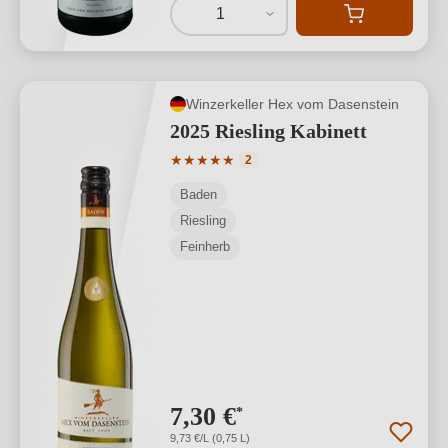
1
Winzerkeller Hex vom Dasenstein
2025 Riesling Kabinett
Durchschnittliche Bewertung von 5 von
★
★
★
★
★
2
Baden
Riesling
Feinherb
7,30 €
*
9,73 €/L (0,75 L)