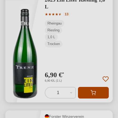
L
Durchschnittliche Bewertung von 4.85 
★
★
★
★
★
★
13
Rheingau
Riesling
1,0 L
Trocken
6,90 €
*
6,90 €/L (1 L)
1
Forster Winzerverein