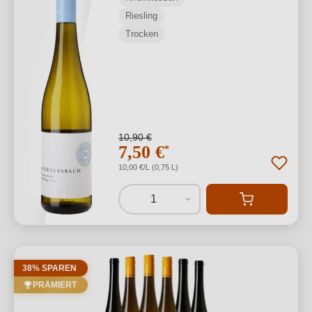
Riesling
Trocken
10,90 €
7,50 €
*
10,00 €/L (0,75 L)
1
38% SPAREN
PRÄMIERT