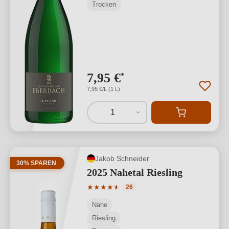
Trocken
7,95 €
*
7,95 €/L (1 L)
1
Jakob Schneider
30% SPAREN
2025 Nahetal Riesling
Durchschnittliche Bewertung von 4.77 
★
★
★
★
★
★
26
Nahe
Riesling