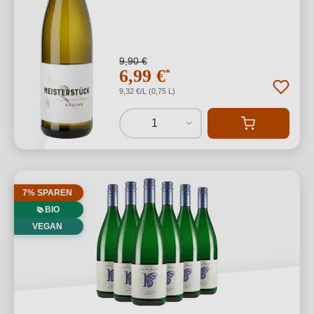
9,90 €
6,99 €
*
9,32 €/L (0,75 L)
1
7% SPAREN
BIO
VEGAN