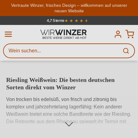
Zum Hauptinhalt springen
Vertraute Winzer, frisches Design – willkommen auf unserer
neuen Website
Weinsuche
Mindestens 3 Zeichen eingeben
★
★
★
★
★
★
4,7 Sterne
Durchschnittliche Bewertung von 4.7
Beschreiben Sie, welchen Wein
Sie suchen – ob nach Geschmack,
Anlass, Weinnamen, Rebsorte,
Region, Winzer oder anderen
Riesling Weißwein: Die besten deutschen
Kriterien.
Sorten direkt vom Winzer
Von trocken bis edelsüß, von frisch und zitronig bis
komplex und jahrzehntelang lagerfähig: Kein anderer
Weißwein bietet eine solche Bandbreite wie der Riesling.
Die Rebsorte aus dem Rheingau spiegelt ihr Terroir mit
unvergleichlicher Präzision, ob von den
Schiefersteillagen der Mosel, den eleganten Hängen des