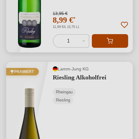
13,95 €
8,99 €
*
11,99 €/L (0,75 L)
1
Lamm-Jung KG
PRÄMIERT
Riesling Alkoholfrei
Rheingau
Riesling