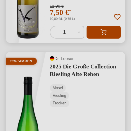
11,90 €
7,50 €
*
10,00 €/L (0,75 L)
1
Dr. Loosen
35% SPAREN
2025 Die Große Collection
Riesling Alte Reben
Mosel
Riesling
Trocken