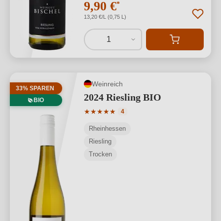
9,90 €
*
13,20 €/L (0,75 L)
1
Weinreich
33% SPAREN
2024 Riesling BIO
BIO
Durchschnittliche Bewertung von 5 von
★
★
★
★
★
4
Rheinhessen
Riesling
Trocken