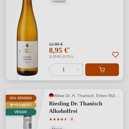
Trocken
12,90 €
8,95 €
*
11,93 €/L (0,75 L)
1
Witwe Dr. H. Thanisch, Erben Müller-Burggraef
16% SPAREN
Riesling Dr. Thanisch
PRÄMIERT
Alkoholfrei
VEGAN
Durchschnittliche Bewertung von 4.75 
★
★
★
★
★
★
4