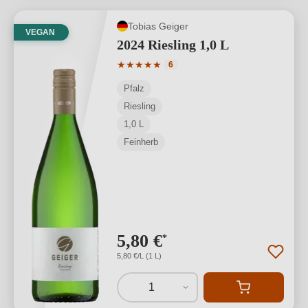
Tobias Geiger
VEGAN
2024 Riesling 1,0 L
Durchschnittliche Bewertung von 5 von
★
★
★
★
★
6
Pfalz
Riesling
1,0 L
Feinherb
5,80 €
*
5,80 €/L (1 L)
1