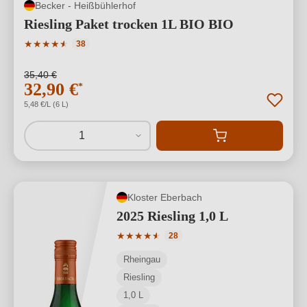
Becker - Heißbühlerhof
Riesling Paket trocken 1L BIO BIO
Durchschnittliche Bewertung von 4.95 von 5 Sternen
★
★
★
★
★
★
38
35,40 €
32,90 €
*
5,48 €/L (6 L)
1
Kloster Eberbach
2025 Riesling 1,0 L
Durchschnittliche Bewertung von 4.57 
★
★
★
★
★
★
28
Rheingau
Riesling
1,0 L