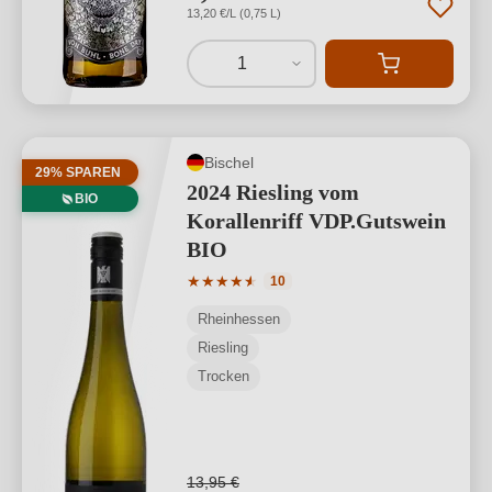
13,20 €/L (0,75 L)
1
Bischel
29% SPAREN
2024 Riesling vom
BIO
Korallenriff VDP.Gutswein
BIO
Durchschnittliche Bewertung von 4.8 v
★
★
★
★
★
★
10
Rheinhessen
Riesling
Trocken
13,95 €