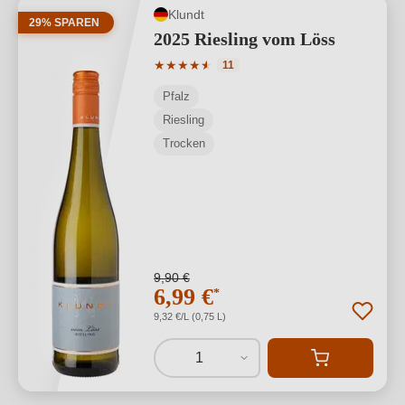
Klundt
29% SPAREN
2025 Riesling vom Löss
Durchschnittliche Bewertung von 4.91 
★
★
★
★
★
★
11
Pfalz
Riesling
Trocken
9,90 €
6,99 €
*
9,32 €/L (0,75 L)
1