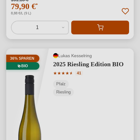
79,90 €
*
8,88 €/L (9 L)
1
Lukas Kesselring
36% SPAREN
2025 Riesling Edition BIO
BIO
Durchschnittliche Bewertung von 4.88 
★
★
★
★
★
★
41
Pfalz
Riesling