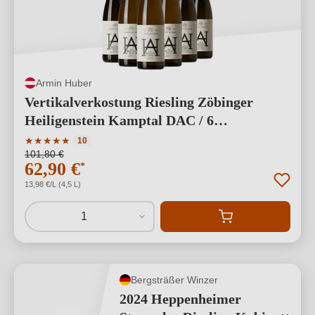
Armin Huber
Vertikalverkostung Riesling Zöbinger
Heiligenstein Kamptal DAC / 6
verschiedene Jahrgänge
Durchschnittliche Bewertung von 5 von 5 Sternen
★
★
★
★
★
10
101,80 €
62,90 €
*
13,98 €/L (4,5 L)
1
Bergsträßer Winzer
2024 Heppenheimer