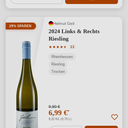
Helmut Geil
29% SPAREN
2024 Links & Rechts
Riesling
Durchschnittliche Bewertung von 4.77 
★
★
★
★
★
★
13
Rheinhessen
Riesling
Trocken
9,90 €
6,99 €
*
9,32 €/L (0,75 L)