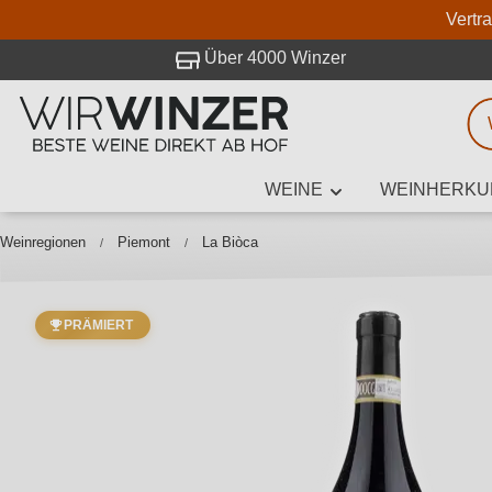
Vertr
 Besuch bei WirWinzer.
Über 4000 Winzer
WEINE
WEINHERKU
Weinsuche
Mindestens 3
Weinregionen
Piemont
La Biòca
PRÄMIERT
Beschre