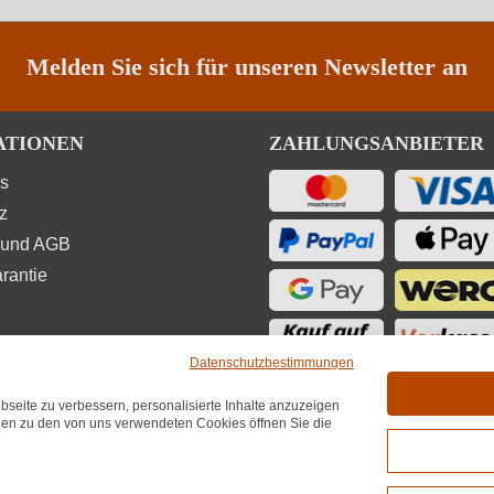
Melden Sie sich für unseren Newsletter an
ATIONEN
ZAHLUNGSANBIETER
ns
z
 und AGB
rantie
Datenschutzbestimmungen
seite zu verbessern, personalisierte Inhalte anzuzeigen
UNGEN
onen zu den von uns verwendeten Cookies öffnen Sie die
★
★
★
4,7
(6.689)
hnittliche Bewertung von 4.7 von 5 Sternen