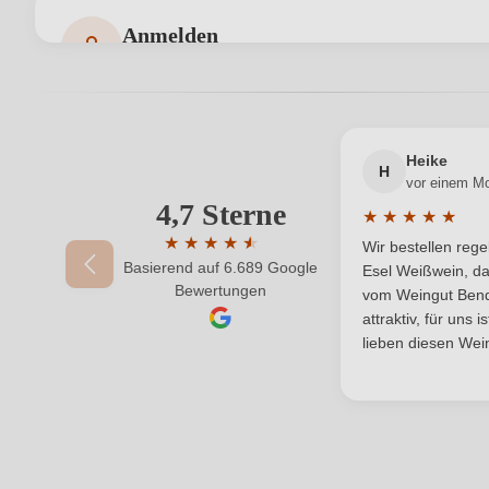
Hersteller
Anmelden
Bewertungen können nur von angemeldeten Benutzern 
Inhalt
Land
Heike
Qualität
H
vor einem M
4,7 Sterne
Ihre E-Mail-Adresse
★
★
★
★
★
Region
Durchschnittlic
★
★
★
★
★
★
Wir bestellen reg
Basierend auf 6.689 Google
Durchschnittliche Bewertung von 4.7 von 
Unterregion
Esel Weißwein, da
Ihr Passwort
Bewertungen
vom Weingut Bende
attraktiv, für uns 
lieben diesen Wein