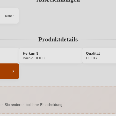
Mehr
Produktdetails
Herkunft
Qualität
Barolo DOCG
DOCG
6327017000
Alkoholgehalt in %
Enthält Sulfite
Auszeichnungen
en Sie anderen bei ihrer Entscheidung.
Barolo DOCG
Geschmack