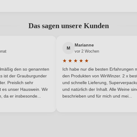
La Biòca
Hersteller adresse
La B
abgegeben werden. Bitte loggen Sie sich ein, oder erstellen Sie ein
0,75 L
Jahrgang
Das sagen unsere Kunden
Italien
Passt zu
Neuer Kunde?
Neuer Kunde?
Marianne
DOCG
Rebsorte
M
onat
vor 2 Wochen
★
★
★
★
★
Piemont
Traubenfarbe
he Bewertung von 5 von 5 Sternen
Durchschnittliche Bewertung von 
elmäßig den so genannten
Ich habe nur die besten Erfahrungen m
5 Sternen
Barolo
Weinart
s ist der Grauburgunder
den Produkten von WirWinzer. 2 x best
r. Preislich sehr
und schnelle Lieferung, Superverpack
ist es unser Hauswein. Wir
und natürlich der Inhalt. Alle Weine si
, da er insbesonde...
beschrieben und für mich und mei...
ANMELDEN