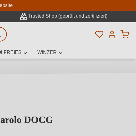
n
ebsite
Trusted Shop (geprüft und zertifiziert)
Du hast 0 Pro
rweiterte Suche
LFREIES
WINZER
innamen,
Barolo DOCG