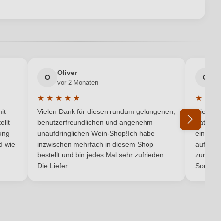
iòca S.r.l. agricola, Via Alba 13/A, 12050 Serralunga d'Alba, Italien
en neuen Account.
2018
Käse, Rotes Fleisch, Wild
Oliver
g
Nebbiolo
O
G
vor 2 Monaten
v
★
★
★
★
★
★
★
★
Rot
5 von 5 Sternen
Durchschnittliche Bewertung von 5 von 5 Sternen
Durchsc
it
Vielen Dank für diesen rundum gelungenen,
Die Lief
Rotwein
ellt
benutzerfreundlichen und angenehm
hat ein
ung
unaufdringlichen Wein-Shop!Ich habe
einmal b
nd wie
inzwischen mehrfach in diesem Shop
auf dem
Ich habe mein Passwort vergessen
bestellt und bin jedes Mal sehr zufrieden.
zurück 
Die Liefer...
Son...