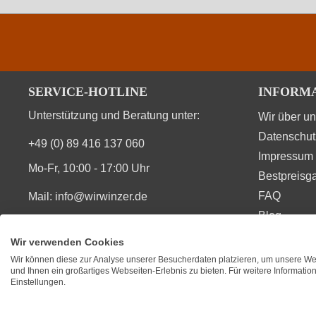
SERVICE-HOTLINE
INFORM
Unterstützung und Beratung unter:
Wir über u
Datenschut
+49 (0) 89 416 137 060
Impressum
Mo-Fr, 10:00 - 17:00 Uhr
Bestpreisga
FAQ
Mail:
info@wirwinzer.de
Blog
Vertrag Widerruf
Wir verwenden Cookies
Wir können diese zur Analyse unserer Besucherdaten platzieren, um unsere Web
SIE FINDEN UNS AUCH AUF
BEWERT
und Ihnen ein großartiges Webseiten-Erlebnis zu bieten. Für weitere Informati
Einstellungen.
★
★
★
Durchsc