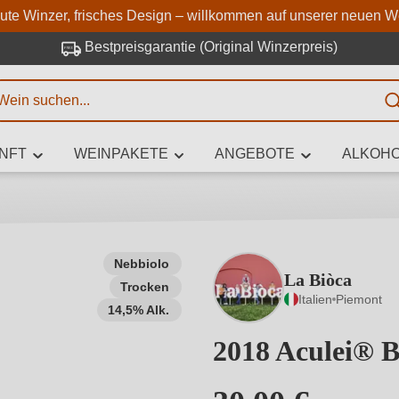
Zum Hauptinhalt springen
Zur Suche springen
Zur Hauptnavigation springe
aute Winzer, frisches Design – willkommen auf unserer neuen W
Bestpreisgarantie (Original Winzerpreis)
E
NFT
WEINPAKETE
ANGEBOTE
ALKOHO
 Zeichen eingeben
Nebbiolo
La Biòca
Trocken
iben Sie, welchen Wein Sie suchen – ob nach Geschmack, Anlass, We
Italien
Piemont
Rebsorte, Region, Winzer oder anderen Kriterien.
14,5% Alk.
2018 Aculei® 