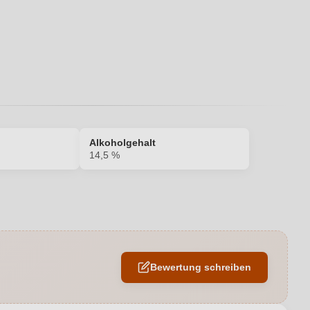
Alkoholgehalt
14,5 %
14,5 %
Falstaff, James Suckling
Bewertung schreiben
Trocken