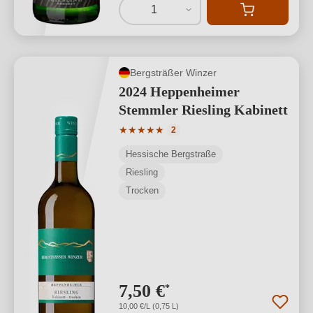
1
Bergsträßer Winzer
2024 Heppenheimer
Stemmler Riesling Kabinett
Durchschnittliche Bewertung von 5 von
★
★
★
★
★
2
Hessische Bergstraße
Riesling
Trocken
7,50 €
*
10,00 €/L (0,75 L)