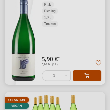
Pfalz
Riesling
1,0 L
Trocken
5,90 €
*
5,90 €/L (1 L)
1
5+1 AKTION
VEGAN