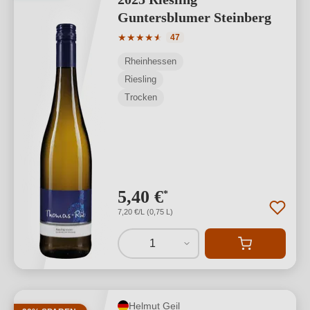
Guntersblumer Steinberg
Durchschnittliche Bewertung von 4.87 
★
★
★
★
★
★
47
Rheinhessen
Riesling
Trocken
5,40 €
*
7,20 €/L (0,75 L)
1
Helmut Geil