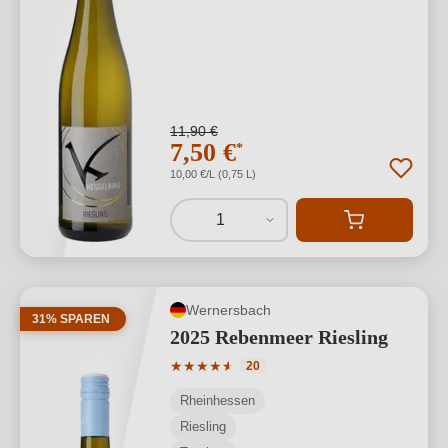
11,90 €
7,50 €
*
10,00 €/L (0,75 L)
1
Wernersbach
31% SPAREN
2025 Rebenmeer Riesling
Durchschnittliche Bewertung von 4.85 
★
★
★
★
★
★
20
Rheinhessen
Riesling