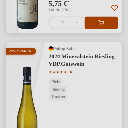
5,75 €
*
7,67 €/L (0,75 L)
1
Philipp Kuhn
25% SPAREN
2024 Mineralstein Riesling
VDP.Gutswein
Durchschnittliche Bewertung von 5 von
★
★
★
★
★
6
Pfalz
Riesling
Trocken