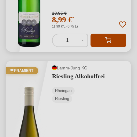
13,95 €
8,99 €
*
11,99 €/L (0,75 L)
1
Lamm-Jung KG
PRÄMIERT
Riesling Alkoholfrei
Rheingau
Riesling