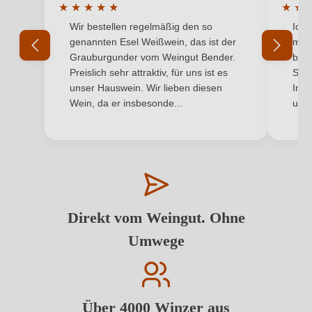
★
★
★
★
★
★
★
Durchschnittliche Bewertung von 5 von 5 Sternen
Durchs
Wir bestellen regelmäßig den so
Ich 
genannten Esel Weißwein, das ist der
mit 
Grauburgunder vom Weingut Bender.
best
Preislich sehr attraktiv, für uns ist es
Supe
unser Hauswein. Wir lieben diesen
Inha
Wein, da er insbesonde...
und 
Direkt vom Weingut. Ohne
Umwege
Über 4000 Winzer aus