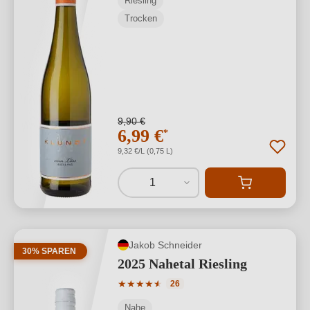
Riesling
Trocken
9,90 €
6,99 €
*
9,32 €/L (0,75 L)
1
Jakob Schneider
30% SPAREN
2025 Nahetal Riesling
Durchschnittliche Bewertung von 4.77 
★
★
★
★
★
★
26
Nahe