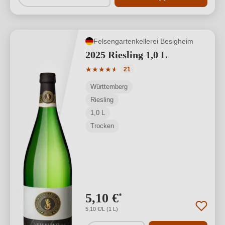
Felsengartenkellerei Besigheim
2025 Riesling 1,0 L
Durchschnittliche Bewertung von 4.71 
★
★
★
★
★
★
21
Württemberg
Riesling
1,0 L
Trocken
5,10 €
*
5,10 €/L (1 L)