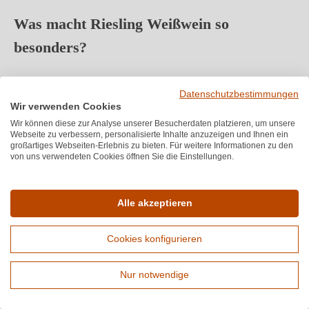
Was macht Riesling Weißwein so
besonders?
Es gibt Rebsorten, die einfach Wein produzieren. Und es
Datenschutzbestimmungen
gibt den Riesling. Diese Rebsorte hat eine seltene
Wir verwenden Cookies
Fähigkeit: Sie nimmt auf, was der Boden ihr gibt, was das
Wir können diese zur Analyse unserer Besucherdaten platzieren, um unsere
Webseite zu verbessern, personalisierte Inhalte anzuzeigen und Ihnen ein
Klima ihr schenkt und was der Winzer aus ihr formt und
großartiges Webseiten-Erlebnis zu bieten. Für weitere Informationen zu den
gibt all das im Glas wieder. Kein anderer Weißwein bildet
von uns verwendeten Cookies öffnen Sie die Einstellungen.
sein Terroir so präzise ab wie ein gut gemachter Riesling
Weißwein. Genau das macht ihn seit Jahrhunderten zu
Alle akzeptieren
einer der angesehensten Rebsorten weltweit.
Cookies konfigurieren
Fakt
Details
Nur notwendige
Rheingau, Deutschland – erste
Herkunft
Erweiterte Suche
urkundliche Erwähnung 1435