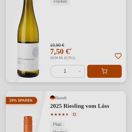
Trocken
10,90 €
7,50 €
*
10,00 €/L (0,75 L)
1
Klundt
29% SPAREN
2025 Riesling vom Löss
Durchschnittliche Bewertung von 4.91 
★
★
★
★
★
★
11
Pfalz