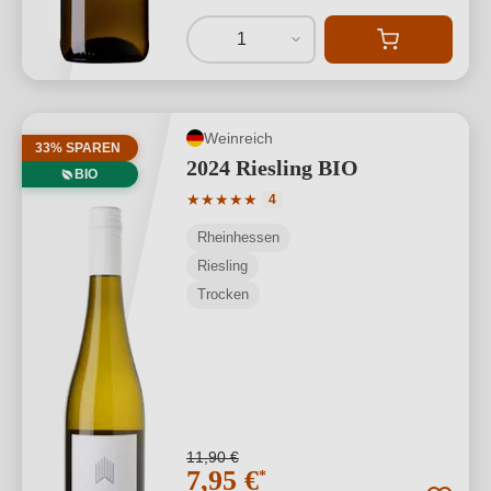
1
Weinreich
33% SPAREN
2024 Riesling BIO
BIO
Durchschnittliche Bewertung von 5 von
★
★
★
★
★
4
Rheinhessen
Riesling
Trocken
11,90 €
7,95 €
*