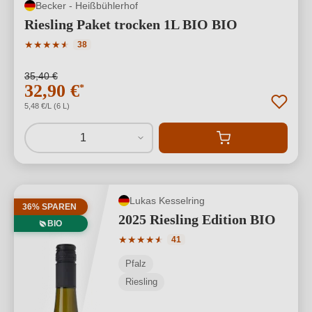
Becker - Heißbühlerhof
Riesling Paket trocken 1L BIO BIO
Durchschnittliche Bewertung von 4.95 von 5 Sternen
★
★
★
★
★
★
38
35,40 €
32,90 €
*
5,48 €/L (6 L)
1
Lukas Kesselring
36% SPAREN
2025 Riesling Edition BIO
BIO
Durchschnittliche Bewertung von 4.88 
★
★
★
★
★
★
41
Pfalz
Riesling