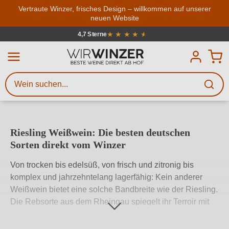
Zum Hauptinhalt springen
Vertraute Winzer, frisches Design – willkommen auf unserer
neuen Website
Weinsuche
Mindestens 3 Zeichen eingeben
★
★
★
★
★
★
4,7 Sterne
Durchschnittliche Bewertung von 4.7
Beschreiben Sie, welchen Wein
Sie suchen – ob nach Geschmack,
Anlass, Weinnamen, Rebsorte,
Region, Winzer oder anderen
Riesling Weißwein: Die besten deutschen
Kriterien.
Sorten direkt vom Winzer
Von trocken bis edelsüß, von frisch und zitronig bis
komplex und jahrzehntelang lagerfähig: Kein anderer
Weißwein bietet eine solche Bandbreite wie der Riesling.
Die Rebsorte aus dem Rheingau spiegelt ihr Terroir mit
unvergleichlicher Präzision, ob von den
Schiefersteillagen der Mosel, den eleganten Hängen des