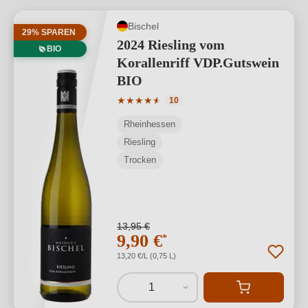
Bischel
29% SPAREN
2024 Riesling vom
BIO
Korallenriff VDP.Gutswein
BIO
Durchschnittliche Bewertung von 4.8 v
★
★
★
★
★
★
10
Rheinhessen
Riesling
Trocken
13,95 €
9,90 €
*
13,20 €/L (0,75 L)
1