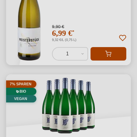
9,90 €
6,99 €
*
9,32 €/L (0,75 L)
1
7% SPAREN
BIO
VEGAN