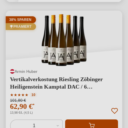
38% SPAREN
PRÄMIERT
Armin Huber
Vertikalverkostung Riesling Zöbinger
Heiligenstein Kamptal DAC / 6
verschiedene Jahrgänge
Durchschnittliche Bewertung von 5 von 5 Sternen
★
★
★
★
★
10
101,80 €
62,90 €
*
13,98 €/L (4,5 L)
1