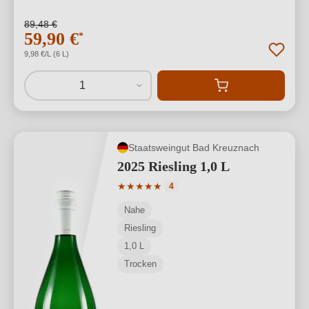
89,48 €
59,90 €
*
9,98 €/L (6 L)
1
Staatsweingut Bad Kreuznach
2025 Riesling 1,0 L
Durchschnittliche Bewertung von 5 von
★
★
★
★
★
4
Nahe
Riesling
1,0 L
Trocken