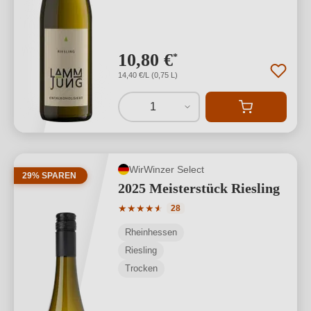
10,80 €
*
14,40 €/L (0,75 L)
1
WirWinzer Select
29% SPAREN
2025 Meisterstück Riesling
Durchschnittliche Bewertung von 4.61 
★
★
★
★
★
★
28
Rheinhessen
Riesling
Trocken