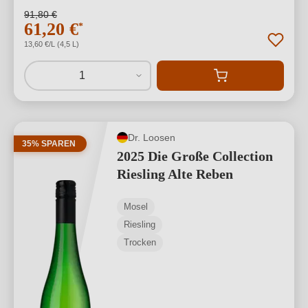
91,80 €
61,20 €
*
13,60 €/L (4,5 L)
1
Dr. Loosen
35% SPAREN
2025 Die Große Collection
Riesling Alte Reben
Mosel
Riesling
Trocken