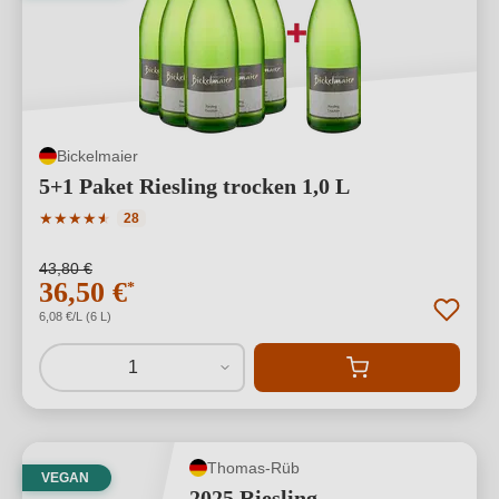
Bickelmaier
5+1 Paket Riesling trocken 1,0 L
Durchschnittliche Bewertung von 4.86 von 5 Sternen
★
★
★
★
★
★
28
43,80 €
36,50 €
*
6,08 €/L (6 L)
1
Thomas-Rüb
VEGAN
2025 Riesling