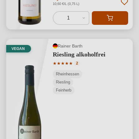
10,60 €/L (0,75 L)
1
Rainer Barth
VEGAN
Riesling alkoholfrei
Durchschnittliche Bewertung von 5 von
★
★
★
★
★
2
Rheinhessen
Riesling
Feinherb