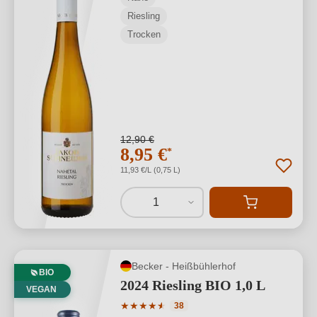
Riesling
Trocken
12,90 €
8,95 €
*
11,93 €/L (0,75 L)
1
Becker - Heißbühlerhof
BIO
2024 Riesling BIO 1,0 L
VEGAN
Durchschnittliche Bewertung von 4.95 
★
★
★
★
★
★
38