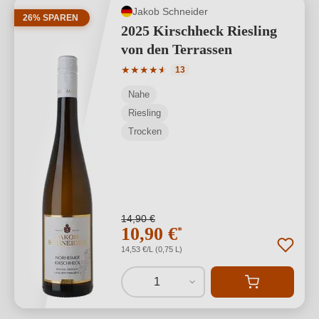
Jakob Schneider
26% SPAREN
2025 Kirschheck Riesling
von den Terrassen
Durchschnittliche Bewertung von 4.85 
★
★
★
★
★
★
13
Nahe
Riesling
Trocken
14,90 €
10,90 €
*
14,53 €/L (0,75 L)
1