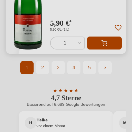
5,90 €
*
5,90 €/L (1 L)
1
1
2
3
4
5
Seite
Seite
Seite
Seite
Seite
★
★
★
★
★
★
4,7 Sterne
Durchschnittliche Bewertung von 4.7 
Basierend auf 6.689 Google Bewertungen
Heike
H
M
vor einem Monat