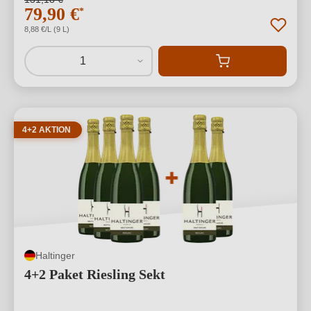
79,90 €
*
8,88 €/L (9 L)
1
4+2 AKTION
Haltinger
4+2 Paket Riesling Sekt