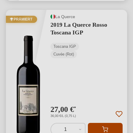
La Querce
PRÄMIERT
2019 La Querce Rosso
Toscana IGP
Toscana IGP
Cuvée (Rot)
27,00 €
*
36,00 €/L (0,75 L)
1