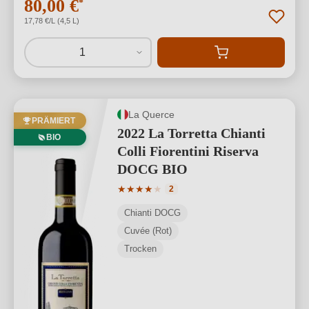
80,00 €
*
17,78 €/L (4,5 L)
1
La Querce
PRÄMIERT
2022 La Torretta Chianti
BIO
Colli Fiorentini Riserva
DOCG BIO
Durchschnittliche Bewertung von 4 von
★
★
★
★
★
2
Chianti DOCG
Cuvée (Rot)
Trocken