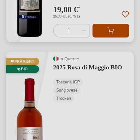
19,00 €
*
25,33 €/L (0,75 L)
1
La Querce
PRÄMIERT
2025 Rosa di Maggio BIO
BIO
Toscana IGP
Sangiovese
Trocken