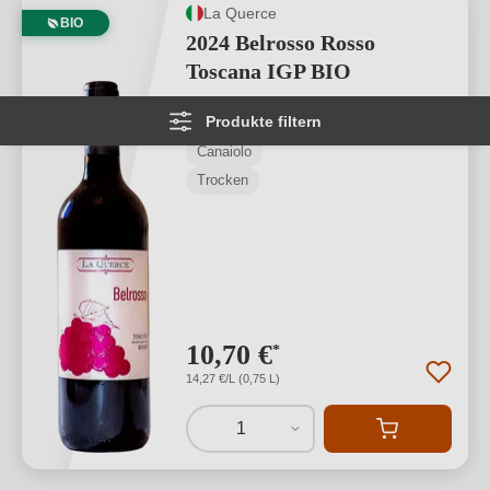
La Querce
BIO
2024 Belrosso Rosso
Toscana IGP BIO
Produkte filtern
Toscana IGP
Canaiolo
Trocken
10,70 €
*
14,27 €/L (0,75 L)
1