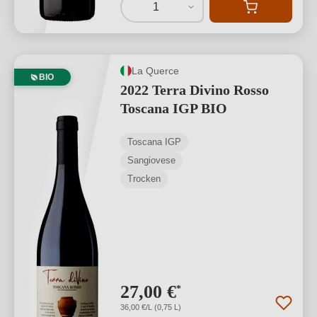
1
La Querce
BIO
2022 Terra Divino Rosso
Toscana IGP BIO
Toscana IGP
Sangiovese
Trocken
27,00 €
*
36,00 €/L (0,75 L)