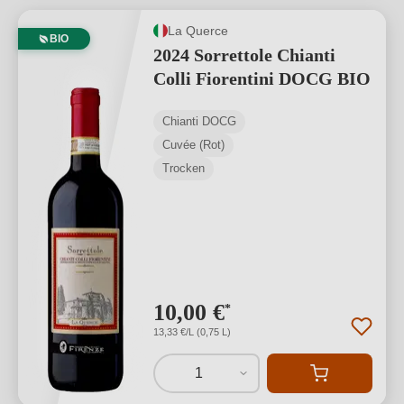
La Querce
BIO
2024 Sorrettole Chianti
Colli Fiorentini DOCG BIO
Chianti DOCG
Cuvée (Rot)
Trocken
10,00 €
*
13,33 €/L (0,75 L)
1