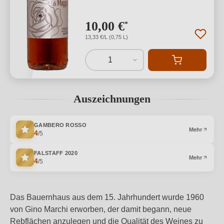
10,00 €
*
13,33 €/L (0,75 L)
1
Auszeichnungen
GAMBERO ROSSO
Mehr
4
/5
FALSTAFF
2020
Mehr
4
/5
Das Bauernhaus aus dem 15. Jahrhundert wurde 1960
von Gino Marchi erworben, der damit begann, neue
Rebflächen anzulegen und die Qualität des Weines zu