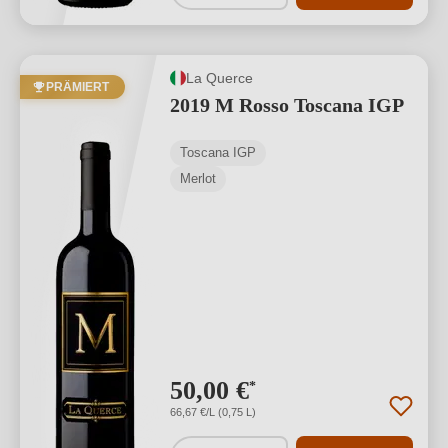
La Querce
PRÄMIERT
2019 M Rosso Toscana IGP
Toscana IGP
Merlot
50,00 €
*
66,67 €/L (0,75 L)