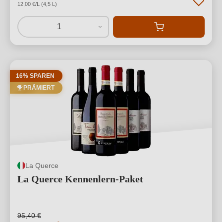
12,00 €/L (4,5 L)
1
16% SPAREN
PRÄMIERT
La Querce
La Querce Kennenlern-Paket
95,40 €