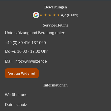
Bewertungen
★
★
★
★
★
★
4,7
(6.689)
Durchschnittliche Bewertung von 4.7 von
Service-Hotline
Unterstützung und Beratung unter:
+49 (0) 89 416 137 060
Mo-Fr, 10:00 - 17:00 Uhr
Mail:
info@wirwinzer.de
Vertrag Widerruf
Informationen
Wir über uns
Datenschutz