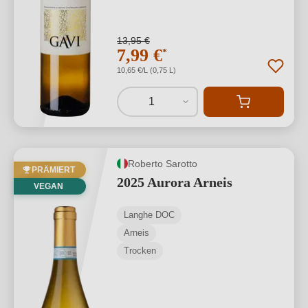
13,95 €
7,99 €
*
10,65 €/L (0,75 L)
1
Roberto Sarotto
PRÄMIERT
2025 Aurora Arneis
VEGAN
Langhe DOC
Arneis
Trocken