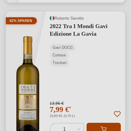
Roberto Sarotto
42% SPAREN
2022 Tra I Mondi Gavi
Edizione La Gavia
Gavi DOCG
Cortese
Trocken
13,95 €
7,99 €
*
10,65 €/L (0,75 L)
1