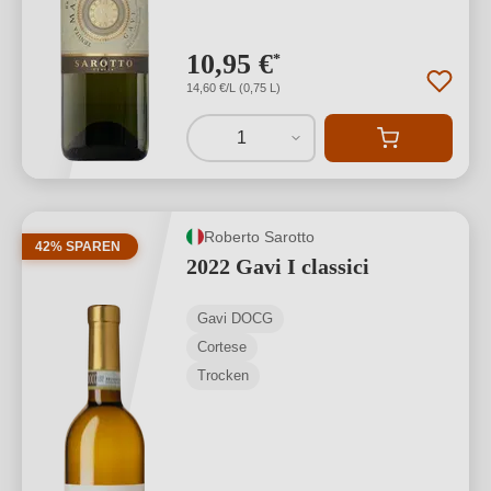
10,95 €
*
14,60 €/L (0,75 L)
1
Roberto Sarotto
42% SPAREN
2022 Gavi I classici
Gavi DOCG
Cortese
Trocken