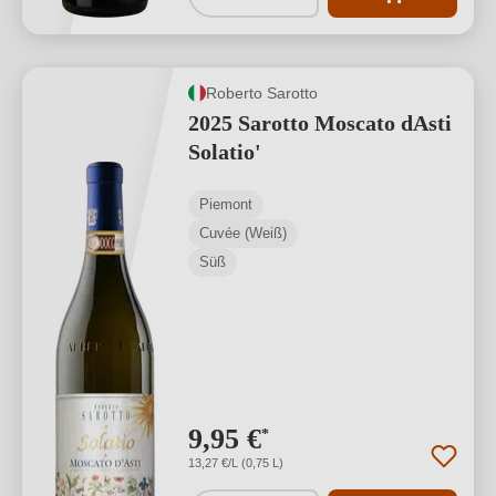
Roberto Sarotto
2025 Sarotto Moscato dAsti
Solatio'
Piemont
Cuvée (Weiß)
Süß
9,95 €
*
13,27 €/L (0,75 L)