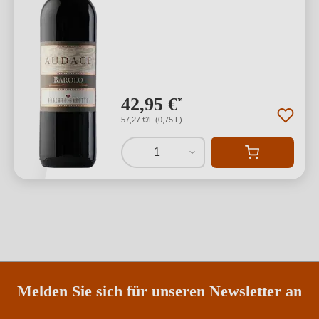
42,95 €
*
57,27 €/L (0,75 L)
1
Melden Sie sich für unseren Newsletter an