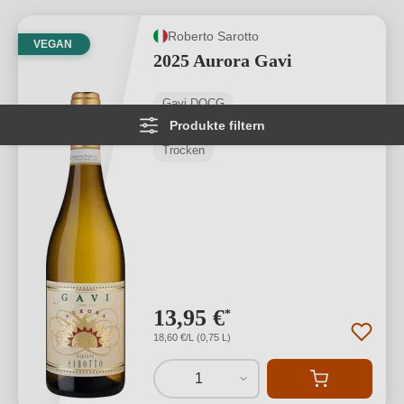
Roberto Sarotto
VEGAN
2025 Aurora Gavi
Gavi DOCG
Produkte filtern
Cortese
Trocken
13,95 €
*
18,60 €/L (0,75 L)
1