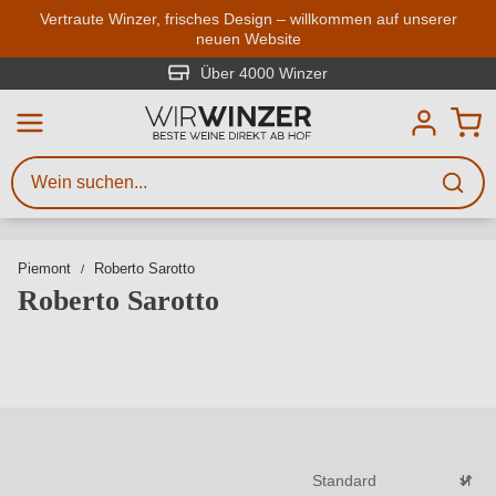
Zum Hauptinhalt springen
Vertraute Winzer, frisches Design – willkommen auf unserer
neuen Website
Weinsuche
Mindestens 3 Zeichen eingeben
Über 4000 Winzer
Beschreiben Sie, welchen Wein
Sie suchen – ob nach Geschmack,
Anlass, Weinnamen, Rebsorte,
Region, Winzer oder anderen
Piemont
Roberto Sarotto
Kriterien.
Roberto Sarotto