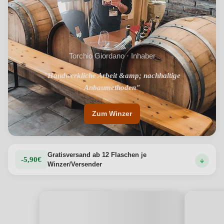
Torchio Giordano · Inhaber
"Handwerkliche Arbeit &amp; nachhaltige
"1959 gegründet"
Anbaumethoden"
Zum Winzer
Gratisversand ab 12 Flaschen je
-5,90€
Winzer/Versender