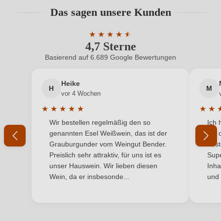
Bio-Kontrollstelle
IT BIO 023
Bewertungen können nur von angemeldeten
Das sagen unsere Kunden
Benutzern abgegeben werden. Bitte loggen Sie sich
Bio-Kontrollstelle Shop
DE-ÖKO-060
ein, oder erstellen Sie einen neuen Account.
★
★
★
★
★
★
4,7 Sterne
Durchschnittliche Bewertung von 4.7 
Flaschenverschluss
Sekt/Champagnerkorken
Basierend auf 6.689 Google Bewertungen
Neuer Kunde?
Neuer Kunde?
Geschmack
Brut
Heike
H
M
Ihre E-Mail-Adresse
Hersteller
Torchio Giordano
vor 4 Wochen
★
★
★
★
★
★
★
Hersteller
Torchio Giordano Azienda Vitivinicola, VIA VALLE C.S.
Durchschnittliche Bewertung von 5 von 5 Sternen
Durchs
Wir bestellen regelmäßig den so
Ich 
adresse
Ihr Passwort
5, 26041 CASALMAGGIORE, Italien
genannten Esel Weißwein, das ist der
mit 
Grauburgunder vom Weingut Bender.
best
Inhalt
0,75 L
Ich habe mein Passwort vergessen
Preislich sehr attraktiv, für uns ist es
Supe
unser Hauswein. Wir lieben diesen
Inha
Land
Italien
Wein, da er insbesonde...
und 
ANMELDEN
Qualität
Vino Generico
Rebsorte
Lambrusco viadanese