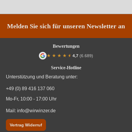
Region
Lombardei
Traubenfarbe
Rot
Melden Sie sich für unseren Newsletter an
Weinart
Perl- & Schaumwein
Bewertungen
★
★
★
★
★
★
4,7
(6.689)
Durchschnittliche Bewertung von 4.7 von
Service-Hotline
Unterstützung und Beratung unter:
+49 (0) 89 416 137 060
Mo-Fr, 10:00 - 17:00 Uhr
Mail:
info@wirwinzer.de
Vertrag Widerruf