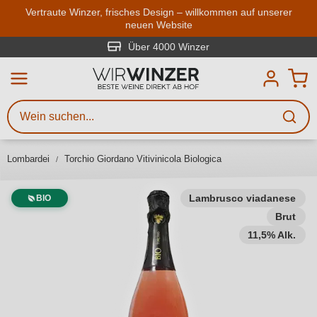
Zum Hauptinhalt springen
Vertraute Winzer, frisches Design – willkommen auf unserer
neuen Website
Weinsuche
Mindestens 3 Zeichen eingeben
Über 4000 Winzer
Beschreiben Sie, welchen Wein
Sie suchen – ob nach Geschmack,
Anlass, Weinnamen, Rebsorte,
Lombardei
Torchio Giordano Vitivinicola Biologica
Region, Winzer oder anderen
Kriterien.
Lambrusco viadanese
BIO
Brut
11,5% Alk.