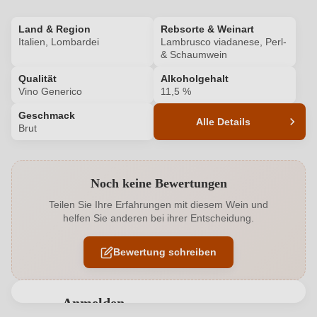
Land & Region
Rebsorte & Weinart
Italien, Lombardei
Lambrusco viadanese, Perl-
& Schaumwein
Qualität
Alkoholgehalt
Vino Generico
11,5 %
Geschmack
Alle Details
Brut
Produktnummer
8171007000
Noch keine Bewertungen
Alkoholgehalt in %
11,5 %
Teilen Sie Ihre Erfahrungen mit diesem Wein und
helfen Sie anderen bei ihrer Entscheidung.
Allergene
Enthält Sulfite
Bewertung schreiben
Bio
EU
Bio
Ja
Anmelden