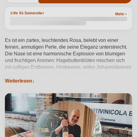
Ihr KI-Sommelier
Mehr
Es ist ein zartes, leuchtendes Rosa, belebt von einer
feinen, anmutigen Perle, die seine Eleganz unterstreicht.
Die Nase ist eine harmonische Explosion von blumigen
und fruchtigen Aromen: Hagebuttenblüten mischen sich
mit saftigen Erdbeeren, Himbeeren, reifen Johannisbeeren
und einem lebendigen Granatapfelsaft. Am Gaumen
besticht der Lambrusco viadanese in seiner Reinheit durch
Weiterlesen
seine Frische und seinen Duft, die konsequent die
Geruchsempfindungen widerspiegeln. Die Säure ist
mittelstark, gut dosiert und begleitet einen ausgewogenen,
dynamischen Schluck mit gutem Nachhall. Ein lebendiger,
feiner und sofort angenehmer Wein.
Produktdetails anzeigen →