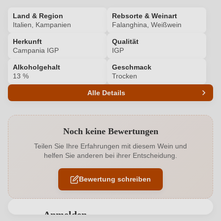
Land & Region
Rebsorte & Weinart
Italien, Kampanien
Falanghina, Weißwein
Herkunft
Qualität
Campania IGP
IGP
Alkoholgehalt
Geschmack
13 %
Trocken
Alle Details
Produktnummer
6225001000
Noch keine Bewertungen
Alkoholgehalt in %
13 %
Teilen Sie Ihre Erfahrungen mit diesem Wein und
helfen Sie anderen bei ihrer Entscheidung.
Allergene
Enthält Sulfite
Bewertung schreiben
Ausbau
Edelstahltank
Flaschenverschluss
Naturkorken
Anmelden