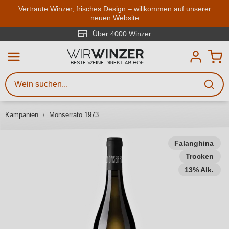
Zum Hauptinhalt springen
Vertraute Winzer, frisches Design – willkommen auf unserer
neuen Website
Weinsuche
Mindestens 3 Zeichen eingeben
Über 4000 Winzer
Beschreiben Sie, welchen Wein
Sie suchen – ob nach Geschmack,
Anlass, Weinnamen, Rebsorte,
Kampanien
Monserrato 1973
Region, Winzer oder anderen
Kriterien.
Falanghina
Trocken
13% Alk.