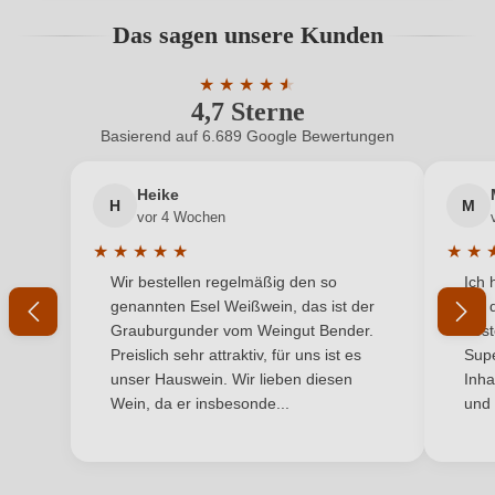
Geographische Angabe
Campania IGP
Bewertungen können nur von angemeldeten
Das sagen unsere Kunden
Benutzern abgegeben werden. Bitte loggen Sie sich
Geschmack
Trocken
ein, oder erstellen Sie einen neuen Account.
★
★
★
★
★
★
4,7 Sterne
Durchschnittliche Bewertung von 4.7 
Hersteller
Monserrato 1973
Basierend auf 6.689 Google Bewertungen
Neuer Kunde?
Neuer Kunde?
Hersteller
Tecnoagricola Az. Agricola A.R.L., Contrada La
adresse
francesca snc snc, 82100 Benevento, Italien
Heike
H
M
Ihre E-Mail-Adresse
vor 4 Wochen
Inhalt
0,75 L
★
★
★
★
★
★
★
Durchschnittliche Bewertung von 5 von 5 Sternen
Durchs
Wir bestellen regelmäßig den so
Ich 
Jahrgang
Ihr Passwort
2023
genannten Esel Weißwein, das ist der
mit 
Grauburgunder vom Weingut Bender.
best
Land
Italien
Ich habe mein Passwort vergessen
Preislich sehr attraktiv, für uns ist es
Supe
unser Hauswein. Wir lieben diesen
Inha
Passt zu
Asiatisch, Fisch, Käse
Wein, da er insbesonde...
und 
ANMELDEN
Qualität
IGP
Rebsorte
Falanghina