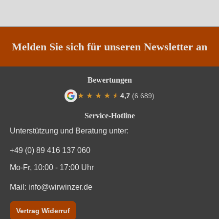
Region
Kampanien
Traubenfarbe
Weiß
Melden Sie sich für unseren Newsletter an
Weinart
Weißwein
Bewertungen
★
★
★
★
★
★
4,7
(6.689)
Durchschnittliche Bewertung von 4.7 von
Service-Hotline
Unterstützung und Beratung unter:
+49 (0) 89 416 137 060
Mo-Fr, 10:00 - 17:00 Uhr
Mail:
info@wirwinzer.de
Vertrag Widerruf