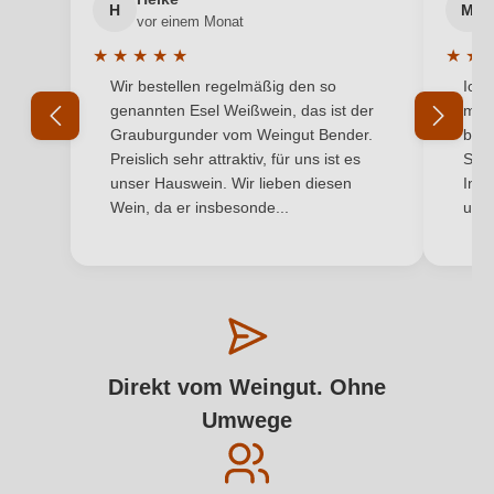
H
M
vor einem Monat
★
★
★
★
★
★
★
Durchschnittliche Bewertung von 5 von 5 Sternen
Durchs
Wir bestellen regelmäßig den so
Ich 
genannten Esel Weißwein, das ist der
mit 
Grauburgunder vom Weingut Bender.
best
Preislich sehr attraktiv, für uns ist es
Supe
unser Hauswein. Wir lieben diesen
Inha
Wein, da er insbesonde...
und 
Direkt vom Weingut. Ohne
Umwege