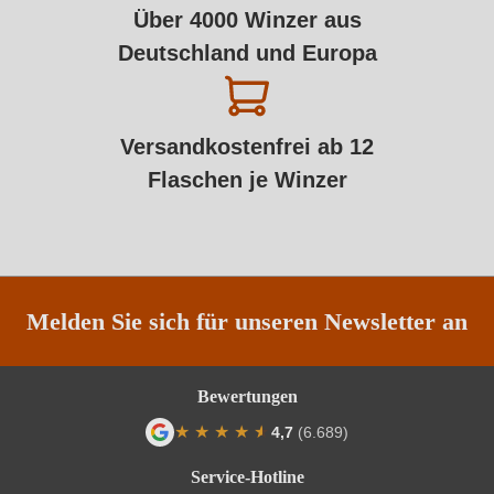
Über 4000 Winzer aus
Deutschland und Europa
Versandkostenfrei ab 12
Flaschen je Winzer
Melden Sie sich für unseren Newsletter an
Bewertungen
★
★
★
★
★
★
4,7
(6.689)
Durchschnittliche Bewertung von 4.7 von
Service-Hotline