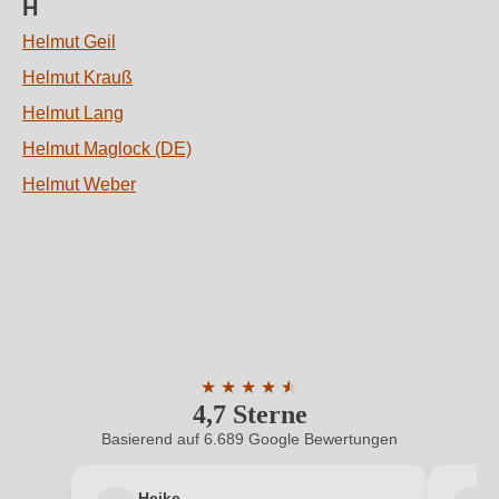
H
Helmut Geil
Helmut Krauß
Helmut Lang
Helmut Maglock (DE)
Helmut Weber
★
★
★
★
★
★
4,7 Sterne
Durchschnittliche Bewertung von 4.7 
Basierend auf 6.689 Google Bewertungen
Heike