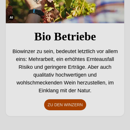
Die
ses
Bio Betriebe
Bild
wur
Biowinzer zu sein, bedeutet letztlich vor allem
de
eins: Mehrarbeit, ein erhöhtes Ernteausfall
mith
Risiko und geringere Erträge. Aber auch
ilfe
von
qualitativ hochwertigen und
KI
wohlschmeckenden Wein herzustellen, im
verä
Einklang mit der Natur.
nder
t.
ZU DEN WINZERN