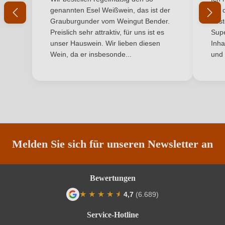
Wir bestellen regelmäßig den so
Ich 
Geschmack
Trocken
genannten Esel Weißwein, das ist der
mit 
Grauburgunder vom Weingut Bender.
best
Hersteller
WirWinzer Select
Preislich sehr attraktiv, für uns ist es
Supe
unser Hauswein. Wir lieben diesen
Inha
Inhalt
12 x 0,75 L
Wein, da er insbesonde...
und 
Jahrgang
2025
Land
Deutschland
Passt zu
Fisch, Käse, Spargel
Melden Sie sich für unseren Newsletter an
Qualität
Qualitätswein
Rebsorte
Grauer Burgunder
Bewertungen
Region
Nahe, Pfalz, Rheinhessen
★
★
★
★
★
★
4,7
(6.689)
Durchschnittliche Bewertung von 4.7 von
Traubenfarbe
Weiß
Service-Hotline