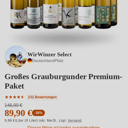
WirWinzer Select
Deutschland
Pfalz
Großes Grauburgunder Premium-
Paket
★
★
★
★
★
★
232 Bewertungen
Durchschnittliche Bewertung von 4.79 von 5 Sternen
146,90 €
89,90 €
-38%
9,99 €/Liter (9 Liter) inkl. MwSt.,
zzgl.
Versand