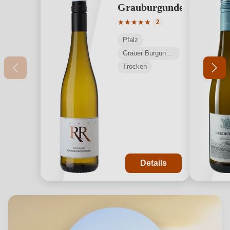
Grauburgunder
Durchschnittliche Bewertung v
★
★
★
★
★
2
Pfalz
Grauer Burgunder
Trocken
Details