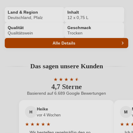
Ich habe mein Passwort vergessen
Land & Region
Inhalt
Deutschland, Pfalz
12 x 0,75 L
Qualität
Geschmack
ANMELDEN
Qualitätswein
Trocken
Alle Details
Produktnummer
HMW1002396P
Das sagen unsere Kunden
Allergene
Enthält Sulfite
★
★
★
★
★
★
Ausbau
Großes Holzfass
4,7 Sterne
Durchschnittliche Bewertung von 4.7 
Basierend auf 6.689 Google Bewertungen
Auszeichnungen
Berliner Wein Trophy
Heike
Bio
Bioland
H
M
vor 4 Wochen
Flaschenverschluss
Drehverschluss
★
★
★
★
★
★
★
Durchschnittliche Bewertung von 5 von 5 Sternen
Durchs