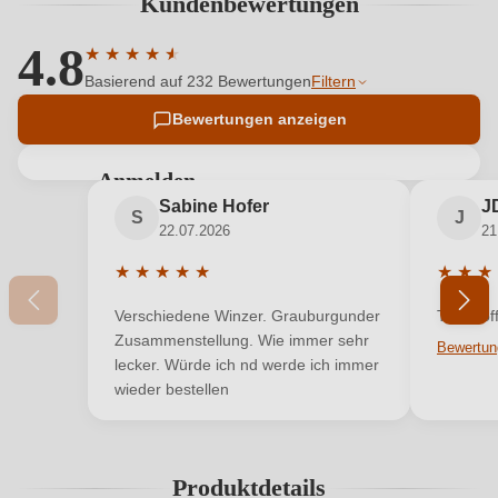
Kundenbewertungen
4.8
★
★
★
★
★
★
Durchschnittliche Bewertung von 4.79 von 5 Sternen
Basierend auf 232 Bewertungen
Filtern
Bewertungen anzeigen
Anmelden
Sabine Hofer
J
Bewertungen können nur von angemeldeten
S
J
22.07.2026
21
Benutzern abgegeben werden. Bitte loggen Sie sich
ein, oder erstellen Sie einen neuen Account.
★
★
★
★
★
★
★
★
Durchschnittliche Bewertung von 5 von 5 Sterne
Durchsc
Verschiedene Winzer. Grauburgunder
Top Stof
Neuer Kunde?
Neuer Kunde?
Zusammenstellung. Wie immer sehr
lecker. Würde ich nd werde ich immer
wieder bestellen
Ihre E-Mail-Adresse
Produktdetails
Ihr Passwort