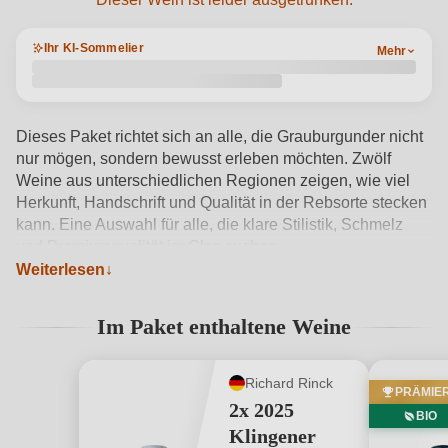
Dieser Wein ist leider ausgetrunken.
Ihr KI-Sommelier
Mehr
Dieses Paket richtet sich an alle, die Grauburgunder nicht
nur mögen, sondern bewusst erleben möchten. Zwölf
Weine aus unterschiedlichen Regionen zeigen, wie viel
Herkunft, Handschrift und Qualität in der Rebsorte stecken
kann. Eine Auswahl für alle, die klare Stilistik, Schmelz
und Premiumqualität im Glas suchen.
Weiterlesen
Produktdetails anzeigen →
Im Paket enthaltene Weine
Richard Rinck
PRÄMIE
2x 2025
BIO
Klingener