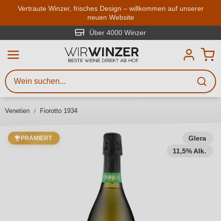
Zum Hauptinhalt springen
Vertraute Winzer, frisches Design – willkommen auf unserer
neuen Website
Weinsuche
Mindestens 3 Zeichen eingeben
Über 4000 Winzer
Beschreiben Sie, welchen Wein
Sie suchen – ob nach Geschmack,
Anlass, Weinnamen, Rebsorte,
Venetien
Fiorotto 1934
Region, Winzer oder anderen
Kriterien.
Glera
PRÄMIERT
11,5% Alk.