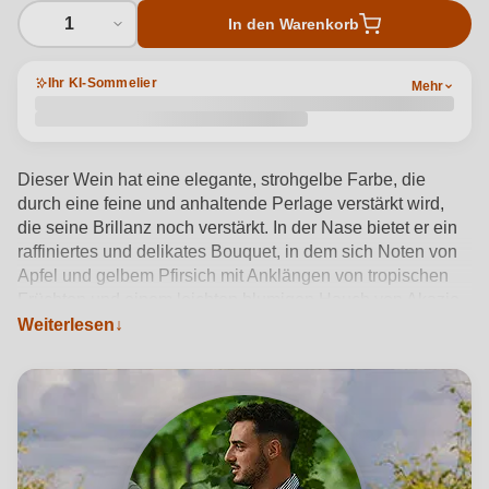
1
In den Warenkorb
Ihr KI-Sommelier
Mehr
Dieser Wein hat eine elegante, strohgelbe Farbe, die
durch eine feine und anhaltende Perlage verstärkt wird,
die seine Brillanz noch verstärkt. In der Nase bietet er ein
raffiniertes und delikates Bouquet, in dem sich Noten von
Apfel und gelbem Pfirsich mit Anklängen von tropischen
Früchten und einem leichten blumigen Hauch von Akazie
vermischen. Am Gaumen besticht er durch seine Frische
Weiterlesen
und Mineralität, unterstützt von einer angenehmen Würze,
die seinen Charakter unterstreicht. Der Abgang ist
harmonisch und sauber, mit einem Abgang, der an die
Frucht erinnert und ein lebendiges und einladendes
Gefühl hinterlässt.
Produktdetails anzeigen →