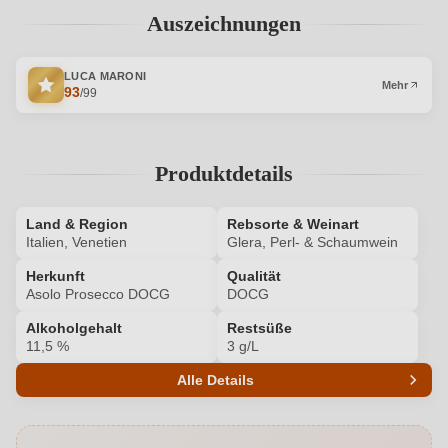
Auszeichnungen
LUCA MARONI
Mehr
93
/99
Produktdetails
Land & Region
Rebsorte & Weinart
Italien, Venetien
Glera, Perl- & Schaumwein
Herkunft
Qualität
Asolo Prosecco DOCG
DOCG
Alkoholgehalt
Restsüße
11,5 %
3 g/L
Alle Details
Produktnummer
6571009000