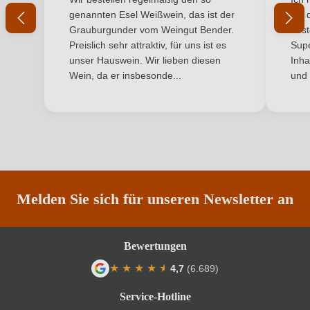
Ihr Passwort
genannten Esel Weißwein, das ist der
mit 
Land
Italien
Grauburgunder vom Weingut Bender.
best
Ich habe mein Passwort vergessen
Preislich sehr attraktiv, für uns ist es
Supe
Passt zu
Antipasti, Dessert, Meeresfrüchte
unser Hauswein. Wir lieben diesen
Inha
Wein, da er insbesonde...
und 
Qualität
DOCG
ANMELDEN
Rebsorte
Glera
Region
Venetien
Restzucker in g/L
3 g/L
Melden Sie sich für unseren Newsletter an
Traubenfarbe
Weiß
Weinart
Perl- & Schaumwein
Bewertungen
★
★
★
★
★
★
4,7
(6.689)
Durchschnittliche Bewertung von 4.7 von
Service-Hotline