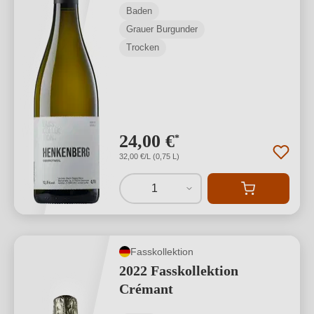
Baden
Grauer Burgunder
Trocken
24,00 €
*
32,00 €/L (0,75 L)
1
Fasskollektion
2022 Fasskollektion
Crémant