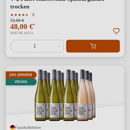
trocken
Durchschnittliche Bewertung von 4.33 von 5 Sternen
★
★
★
★
★
★
3
72,00 €
48,00 €
*
10,67 €/L (4,5 L)
1
24% SPAREN
VEGAN
Fasskollektion