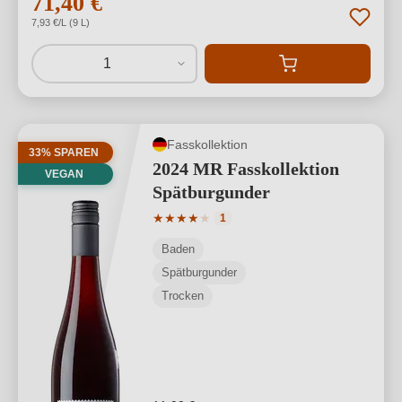
71,40 €
7,93 €/L (9 L)
1
Fasskollektion
33% SPAREN
2024 MR Fasskollektion
VEGAN
Spätburgunder
Durchschnittliche Bewertung von 4 von
★
★
★
★
★
1
Baden
Spätburgunder
Trocken