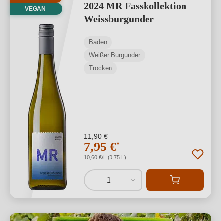
2024 MR Fasskollektion
VEGAN
Weissburgunder
Baden
Weißer Burgunder
Trocken
11,90 €
7,95 €
*
10,60 €/L (0,75 L)
1