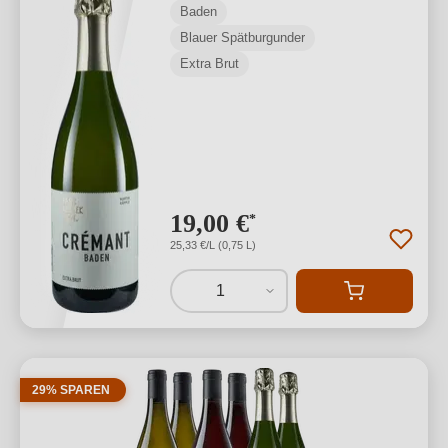
Baden
Blauer Spätburgunder
Extra Brut
19,00 €
*
25,33 €/L (0,75 L)
1
29% SPAREN