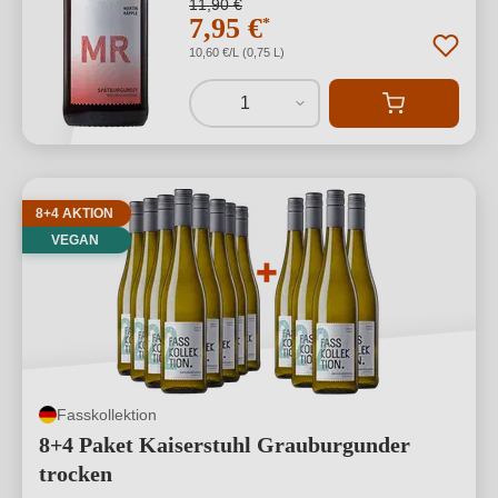
11,90 €
7,95 €
*
10,60 €/L (0,75 L)
1
8+4 AKTION
VEGAN
Fasskollektion
8+4 Paket Kaiserstuhl Grauburgunder
trocken