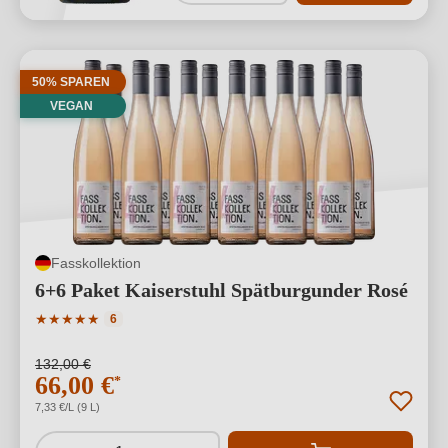
50% SPAREN
VEGAN
Fasskollektion
6+6 Paket Kaiserstuhl Spätburgunder Rosé
Durchschnittliche Bewertung von 5 von 5 Sternen
★
★
★
★
★
6
132,00 €
66,00 €
*
7,33 €/L (9 L)