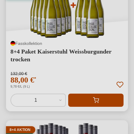
Fasskollektion
8+4 Paket Kaiserstuhl Weissburgunder
trocken
132,00 €
88,00 €
*
9,78 €/L (9 L)
1
8+4 AKTION