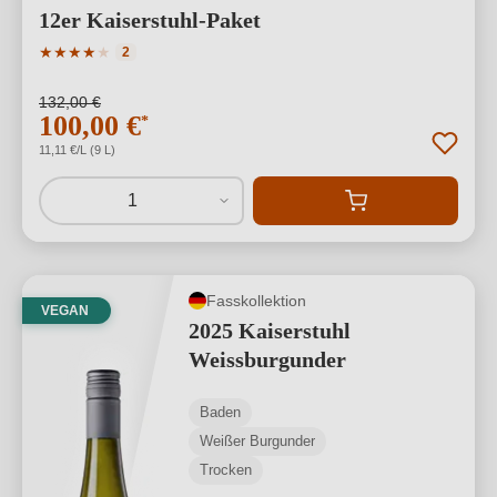
12er Kaiserstuhl-Paket
Durchschnittliche Bewertung von 4 von 5 Sternen
★
★
★
★
★
2
132,00 €
100,00 €
*
11,11 €/L (9 L)
1
Fasskollektion
VEGAN
2025 Kaiserstuhl
Weissburgunder
Baden
Weißer Burgunder
Trocken