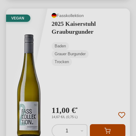
Fasskollektion
VEGAN
2025 Kaiserstuhl
Grauburgunder
Baden
Grauer Burgunder
Trocken
11,00 €
*
14,67 €/L (0,75 L)
1