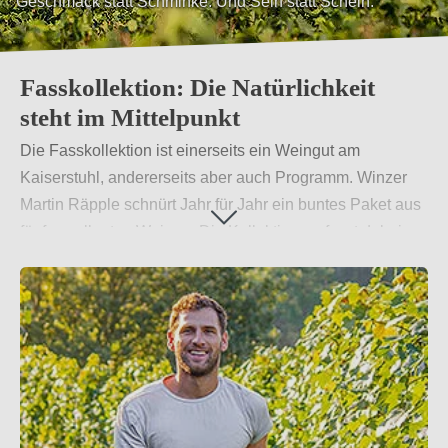
Geschmack statt Schminke. Und Sein statt Schein.
Fasskollektion: Die Natürlichkeit
steht im Mittelpunkt
Die Fasskollektion ist einerseits ein Weingut am
Kaiserstuhl, andererseits aber auch Programm. Winzer
Martin Räpple schnürt Jahr für Jahr ein buntes Paket aus
fünf exzellenten Weinen. Die Kollektion umfasst dabei
ausschließlich Burgundersorten, ist stets knackig-frisch
und setzt ganz auf einen unverfälschten Geschmack. Es
gilt: Mehr Sein als Schein.
Weiterlesen
→