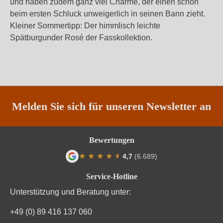
und haben zudem ganz viel Charme, der einen schon
beim ersten Schluck unweigerlich in seinen Bann zieht.
Kleiner Sommertipp: Der himmlisch leichte
Spätburgunder Rosé der Fasskollektion.
Melden Sie sich für unseren Newsletter an
Bewertungen
★
★
★
★
★
★
4,7
(6.689)
Durchschnittliche Bewertung von 4.7 von
Service-Hotline
Unterstützung und Beratung unter:
+49 (0) 89 416 137 060