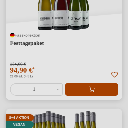
Fasskollektion
Festtagspaket
134,00 €
94,90 €
*
21,09 €/L (4,5 L)
1
8+4 AKTION
VEGAN