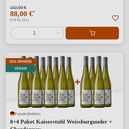
132,00 €
88,00 €
*
9,78 €/L (9 L)
1
33% SPAREN
VEGAN
Fasskollektion
8+4 Paket Kaiserstuhl Weissburgunder +