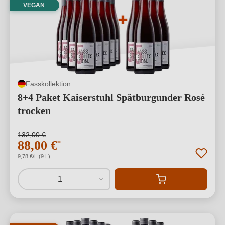
VEGAN
Fasskollektion
8+4 Paket Kaiserstuhl Spätburgunder Rosé
trocken
132,00 €
88,00 €
*
9,78 €/L (9 L)
1