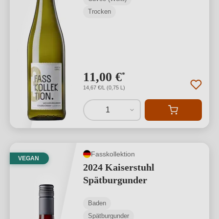
Trocken
11,00 €
*
14,67 €/L (0,75 L)
1
Fasskollektion
VEGAN
2024 Kaiserstuhl
Spätburgunder
Baden
Spätburgunder