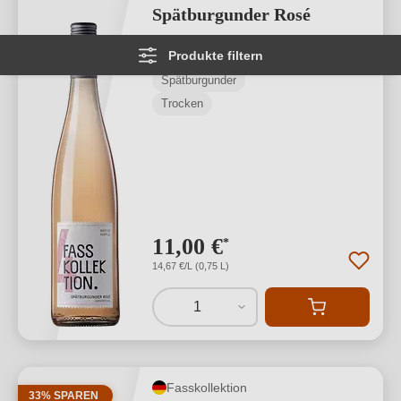
Spätburgunder Rosé
Produkte filtern
Baden
Spätburgunder
Trocken
11,00 €
*
14,67 €/L (0,75 L)
1
Fasskollektion
33% SPAREN