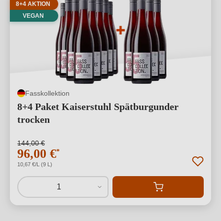
8+4 AKTION
VEGAN
Fasskollektion
8+4 Paket Kaiserstuhl Spätburgunder
trocken
144,00 €
96,00 €
*
10,67 €/L (9 L)
1