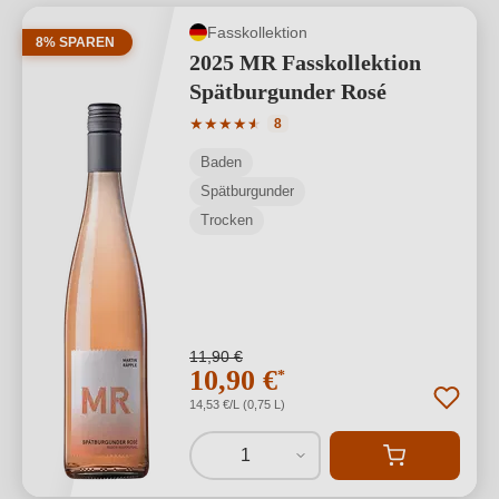
Fasskollektion
8% SPAREN
2025 MR Fasskollektion
Spätburgunder Rosé
Durchschnittliche Bewertung von 4.63 
★
★
★
★
★
★
8
Baden
Spätburgunder
Trocken
11,90 €
10,90 €
*
14,53 €/L (0,75 L)
1