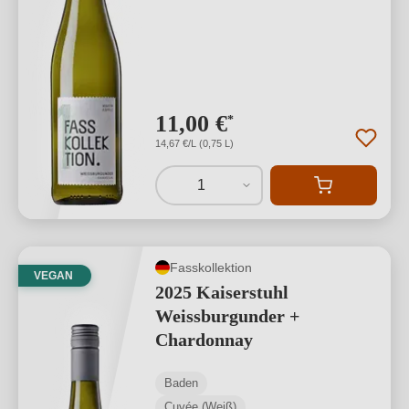
11,00 €
*
14,67 €/L (0,75 L)
1
Fasskollektion
VEGAN
2025 Kaiserstuhl
Weissburgunder +
Chardonnay
Baden
Cuvée (Weiß)