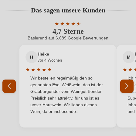
Hersteller
Vigne di Malies
Bewertungen können nur von angemeldeten
Das sagen unsere Kunden
Benutzern abgegeben werden. Bitte loggen Sie sich
Hersteller
Vigne di Malies di Foschini Flaviano, Viale della
ein, oder erstellen Sie einen neuen Account.
adresse
Vittoria 58, 82034 Guardia Sanframondi, Italien
★
★
★
★
★
★
4,7 Sterne
Durchschnittliche Bewertung von 4.7 
Inhalt
0,75 L
Basierend auf 6.689 Google Bewertungen
Neuer Kunde?
Neuer Kunde?
Land
Italien
Heike
H
M
Ihre E-Mail-Adresse
vor 4 Wochen
Qualität
Vino Generico
★
★
★
★
★
★
★
Durchschnittliche Bewertung von 5 von 5 Sternen
Durchs
Wir bestellen regelmäßig den so
Ich 
Rebsorte
Ihr Passwort
Cuvée (Weiß)
genannten Esel Weißwein, das ist der
mit 
Grauburgunder vom Weingut Bender.
best
Region
Kampanien
Ich habe mein Passwort vergessen
Preislich sehr attraktiv, für uns ist es
Supe
unser Hauswein. Wir lieben diesen
Inha
Traubenfarbe
Weiß
Wein, da er insbesonde...
und 
ANMELDEN
Weinart
Perl- & Schaumwein