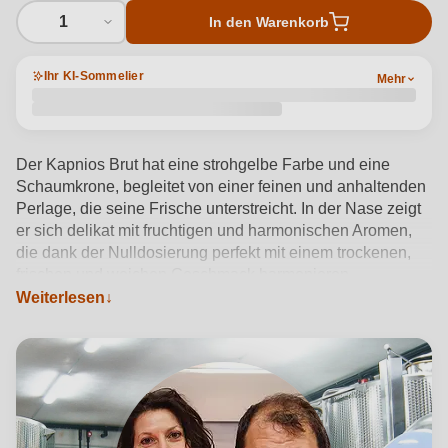
1
In den Warenkorb
Ihr KI-Sommelier
Mehr
Der Kapnios Brut hat eine strohgelbe Farbe und eine
Schaumkrone, begleitet von einer feinen und anhaltenden
Perlage, die seine Frische unterstreicht. In der Nase zeigt
er sich delikat mit fruchtigen und harmonischen Aromen,
die dank der Nulldosierung perfekt mit einem trockenen,
frischen und weichen Geschmack harmonieren.
Hergestellt von der Kellerei Vigne di Malies im Herzen von
Weiterlesen
Sannio Beneventano, spiegelt dieser Schaumwein die
Identität eines Gebiets wider, das seit Jahrtausenden dem
Weinbau gewidmet ist. Bei einer Temperatur von 6-8°C
serviert, eignet sich der Kapnios Brut ideal als Aperitif oder
zu Fischgerichten und Frischkäse. Ein authentisches
Erlebnis, das von der Leidenschaft der Familie Foschini für