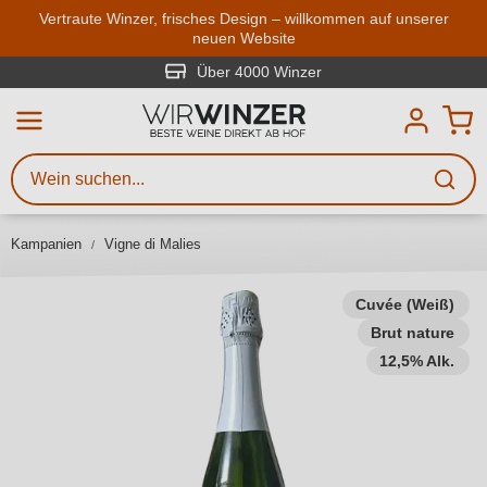
Zum Hauptinhalt springen
Vertraute Winzer, frisches Design – willkommen auf unserer
neuen Website
Weinsuche
Mindestens 3 Zeichen eingeben
Über 4000 Winzer
Beschreiben Sie, welchen Wein
Sie suchen – ob nach Geschmack,
Anlass, Weinnamen, Rebsorte,
Kampanien
Vigne di Malies
Region, Winzer oder anderen
Kriterien.
Cuvée (Weiß)
Brut nature
12,5% Alk.