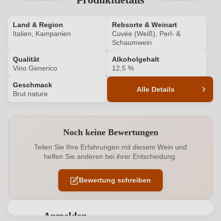
Land & Region
Rebsorte & Weinart
Italien, Kampanien
Cuvée (Weiß), Perl- &
Schaumwein
Qualität
Alkoholgehalt
Vino Generico
12,5 %
Geschmack
Alle Details
Brut nature
Produktnummer
6703008000
Noch keine Bewertungen
Alkoholgehalt in %
12,5 %
Teilen Sie Ihre Erfahrungen mit diesem Wein und
helfen Sie anderen bei ihrer Entscheidung.
Allergene
Enthält Sulfite
Bewertung schreiben
Flaschenverschluss
Sekt/Champagnerkorken
Geschmack
Brut nature
Anmelden