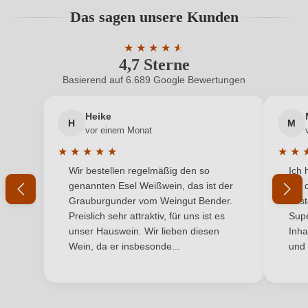
Hersteller
Barchessa Loredan
Bewertungen können nur von angemeldeten
Das sagen unsere Kunden
Benutzern abgegeben werden. Bitte loggen Sie sich
Hersteller
Società agricola Barchessa Loredan s. s., Via Fra'
ein, oder erstellen Sie einen neuen Account.
adresse
Giocondo 57, 31040 Volpago del Montello, Italien
★
★
★
★
★
★
4,7 Sterne
Durchschnittliche Bewertung von 4.7 
Inhalt
0,75 L
Basierend auf 6.689 Google Bewertungen
Neuer Kunde?
Neuer Kunde?
Land
Italien
Heike
H
M
Ihre E-Mail-Adresse
vor einem Monat
Passt zu
Antipasti, Fisch
★
★
★
★
★
★
★
Durchschnittliche Bewertung von 5 von 5 Sternen
Durchs
Wir bestellen regelmäßig den so
Ich 
Qualität
Ihr Passwort
Vino Generico
genannten Esel Weißwein, das ist der
mit 
Grauburgunder vom Weingut Bender.
best
Rebsorte
Pinot Nero
Ich habe mein Passwort vergessen
Preislich sehr attraktiv, für uns ist es
Supe
unser Hauswein. Wir lieben diesen
Inha
Region
Venetien
Wein, da er insbesonde...
und 
ANMELDEN
Traubenfarbe
Rot
Weinart
Perl- & Schaumwein