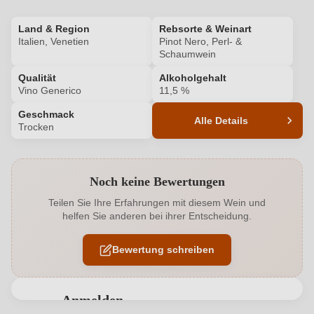
Land & Region
Rebsorte & Weinart
Italien, Venetien
Pinot Nero, Perl- &
Schaumwein
Qualität
Alkoholgehalt
Vino Generico
11,5 %
Geschmack
Alle Details
Trocken
Produktnummer
6310002000
Noch keine Bewertungen
Alkoholgehalt in %
11,5 %
Teilen Sie Ihre Erfahrungen mit diesem Wein und
helfen Sie anderen bei ihrer Entscheidung.
Allergene
Enthält Sulfite
Bewertung schreiben
Flaschenverschluss
Andere
Geschmack
Trocken
Anmelden