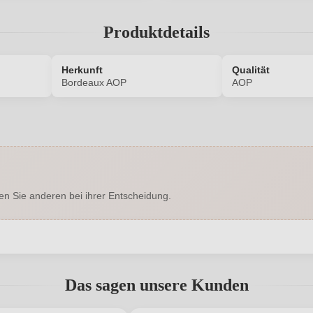
Produktdetails
Herkunft
Qualität
Bordeaux AOP
AOP
7210033000P
Allergene
Edelstahltank
Geographische Angabe
en Sie anderen bei ihrer Entscheidung.
Trocken
Hersteller
e Tifayne 2, 33570 Puisseguin,
Inhalt
Frankreich
abgegeben werden. Bitte loggen Sie sich ein, oder erstellen Sie ein
Das sagen unsere Kunden
2023
Land