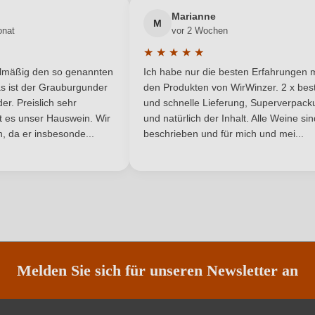
Käse, Pasta, Weißes Fleisch
Neuer Kunde?
Neuer Kunde?
Qualität
Marianne
M
onat
vor 2 Wochen
Merlot
Region
★
★
★
★
★
he Bewertung von 5 von 5 Sternen
Durchschnittliche Bewertung von 
0,2 g/L
Traubenfarbe
elmäßig den so genannten
Ich habe nur die besten Erfahrungen m
5 Sternen
s ist der Grauburgunder
den Produkten von WirWinzer. 2 x best
Rotwein
r. Preislich sehr
und schnelle Lieferung, Superverpack
ist es unser Hauswein. Wir
und natürlich der Inhalt. Alle Weine si
, da er insbesonde...
beschrieben und für mich und mei...
ANMELDEN
Melden Sie sich für unseren Newsletter an