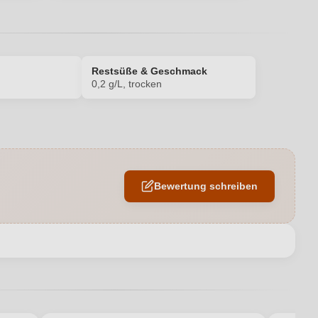
Restsüße & Geschmack
0,2 g/L, trocken
Enthält Sulfite
Bordeaux AOP
Bewertung schreiben
Bordeaux Vignerons
6 x 0,75 L
en neuen Account.
Frankreich