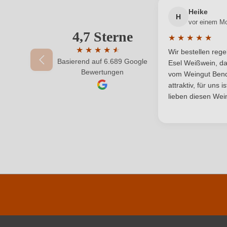
Passt zu
Heike
H
vor einem M
Rebsorte
4,7 Sterne
Ihre E-Mail-Adresse
★
★
★
★
★
Durchschnittlic
Restzucker in g/L
★
★
★
★
★
★
Wir bestellen reg
Basierend auf 6.689 Google
Durchschnittliche Bewertung von 4.7 von 
Esel Weißwein, da
Ihr Passwort
Bewertungen
Weinart
vom Weingut Bende
attraktiv, für uns 
lieben diesen Wein