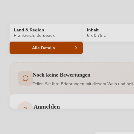
Land & Region
Inhalt
Frankreich, Bordeaux
6 x 0,75 L
Alle Details
Produktnummer
Noch keine Bewertungen
Ausbau
Teilen Sie Ihre Erfahrungen mit diesem Wein und helf
Geschmack
Hersteller
SARL Passion de Vignerons, Impasse d
Anmelden
adresse
Bewertungen können nur von angemeldeten Benutzern 
Jahrgang