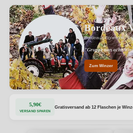
Bordeaux 
Bordeaux Vignerons · 8 
"Gruppe von acht Win
"Lange Tradition für
Zum Winzer
5,90€
Gratisversand ab 12 Flaschen je Winz
VERSAND SPAREN