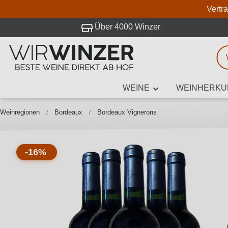
Vertr
 Besuch bei WirWinzer.
Über 4000 Winzer
WEINE
WEINHERKU
Weinsuche
Mindestens 3
Weinregionen
Bordeaux
Bordeaux Vignerons
-16%
Beschre