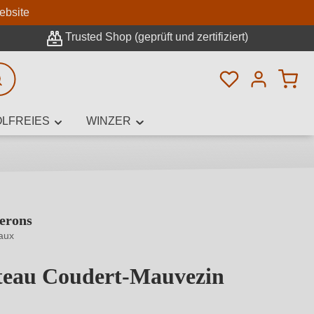
n
ebsite
Trusted Shop (geprüft und zertifiziert)
Du hast 0 Pro
rweiterte Suche
LFREIES
WINZER
erons
innamen,
aux
teau Coudert-Mauvezin