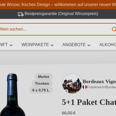
Zum Hauptinhalt springen
Zur Suche springen
Zur Hauptnavigation springe
aute Winzer, frisches Design – willkommen auf unserer neuen W
Bestpreisgarantie (Original Winzerpreis)
E
NFT
WEINPAKETE
ANGEBOTE
ALKOHO
 Zeichen eingeben
Merlot
Bordeaux Vign
Trocken
iben Sie, welchen Wein Sie suchen – ob nach Geschmack, Anlass, We
Frankreich
Borde
Rebsorte, Region, Winzer oder anderen Kriterien.
6 x 0,75 L
5+1 Paket Cha
66,00 €