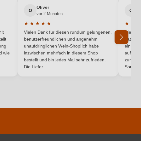
AOP
Oliver
g
O
G
vor 2 Monaten
v
Bordeaux
★
★
★
★
★
★
★
★
5 von 5 Sternen
Durchschnittliche Bewertung von 5 von 5 Sternen
Durchsc
Rot
it
Vielen Dank für diesen rundum gelungenen,
Die Lief
ellt
benutzerfreundlichen und angenehm
hat ein
ung
unaufdringlichen Wein-Shop!Ich habe
einmal b
nd wie
inzwischen mehrfach in diesem Shop
auf dem
Ich habe mein Passwort vergessen
bestellt und bin jedes Mal sehr zufrieden.
zurück 
Die Liefer...
Son...