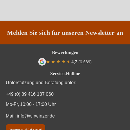
Restzucker in g/L
6 g/L
Traubenfarbe
Weiß
Vegan
Ja
Melden Sie sich für unseren Newsletter an
Weinart
Weißwein
Bewertungen
Nährwertangaben
★
★
★
★
★
★
4,7
(6.689)
Durchschnittliche Bewertung von 4.7 von
Service-Hotline
Durchschnittliche nährwertangaben
pro 100 ml
Unterstützung und Beratung unter:
Brennwert
306 kJ / 73 kcal
+49 (0) 89 416 137 060
Kohlenhydrate
16 g
Mo-Fr, 10:00 - 17:00 Uhr
Mail:
Kohlenhydrate davon Zucker
info@wirwinzer.de
0.7 g
Konservierungsstoffe (Sulfite), Trauben, Saccharose,