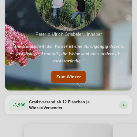
Peter & Ulrich Griebeler · Inhaber
"Die Handschrift der Winzer ist eine durchgängig dezente,
fast diskrete Aromatik, die Weine sind alles andere als
vordergründig."
Zum Winzer
Gratisversand ab 12 Flaschen je
-5,90€
Winzer/Versender