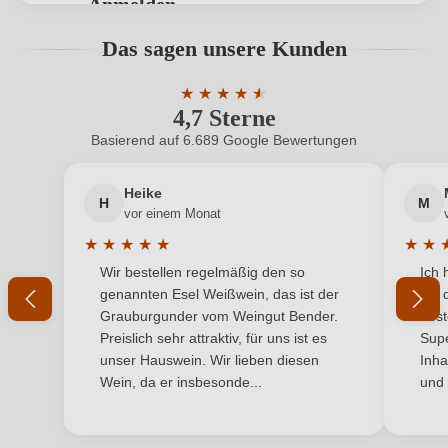
Anmelden
Hersteller
Heinrichshof
Bewertungen können nur von angemeldeten
Das sagen unsere Kunden
Benutzern abgegeben werden. Bitte loggen Sie sich
Hersteller
Weingut Heinrichshof, Chur-Kölner-Straße 23, 54492
ein, oder erstellen Sie einen neuen Account.
adresse
★
Zeltingen-Rachtig / Mosel, Deutschland
★
★
★
★
★
4,7 Sterne
Durchschnittliche Bewertung von 4.7 
Inhalt
0,75 L
Basierend auf 6.689 Google Bewertungen
Neuer Kunde?
Neuer Kunde?
Jahrgang
2025
Heike
H
M
Ihre E-Mail-Adresse
vor einem Monat
Land
Deutschland
★
★
★
★
★
★
★
Durchschnittliche Bewertung von 5 von 5 Sternen
Durchs
Wir bestellen regelmäßig den so
Ich 
Passt zu
Ihr Passwort
Pasta, Spargel, Weißes Fleisch
genannten Esel Weißwein, das ist der
mit 
Grauburgunder vom Weingut Bender.
best
Qualität
Qualitätswein
Ich habe mein Passwort vergessen
Preislich sehr attraktiv, für uns ist es
Supe
unser Hauswein. Wir lieben diesen
Inha
Rebsorte
Weißer Burgunder
Wein, da er insbesonde...
und 
ANMELDEN
Region
Mosel