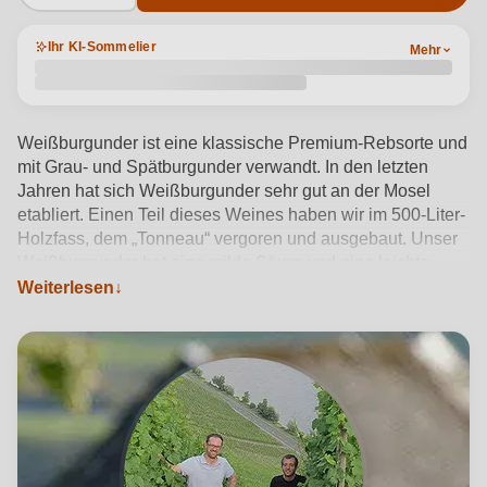
Ihr KI-Sommelier
Mehr
Weißburgunder ist eine klassische Premium-Rebsorte und
mit Grau- und Spätburgunder verwandt. In den letzten
Jahren hat sich Weißburgunder sehr gut an der Mosel
etabliert. Einen Teil dieses Weines haben wir im 500-Liter-
Holzfass, dem „Tonneau“ vergoren und ausgebaut. Unser
Weißburgunder hat eine milde Säure und eine leichte
„Cremigkeit“. Wir umschreiben seinen Geschmack mit
Weiterlesen
Aromen von gerösteten Mandeln, Vanille und gelben
Früchten.
Produktdetails anzeigen →