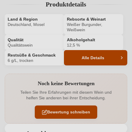
Produktdetails
Land & Region
Rebsorte & Weinart
Deutschland, Mosel
Weißer Burgunder,
Weißwein
Qualität
Alkoholgehalt
Qualitätswein
12,5 %
Restsüße & Geschmack
Alle Details
6 g/L, trocken
Produktnummer
1023004000
Noch keine Bewertungen
Alkoholgehalt in %
12,5 %
Teilen Sie Ihre Erfahrungen mit diesem Wein und
helfen Sie anderen bei ihrer Entscheidung.
Allergene
Enthält Sulfite
Bewertung schreiben
Ausbau
Edelstahltank
Geschmack
Trocken