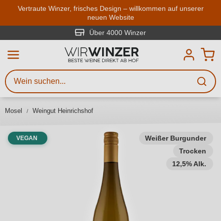
Zum Hauptinhalt springen
Vertraute Winzer, frisches Design – willkommen auf unserer
neuen Website
Weinsuche
Mindestens 3 Zeichen eingeben
Über 4000 Winzer
Beschreiben Sie, welchen Wein
Sie suchen – ob nach Geschmack,
Anlass, Weinnamen, Rebsorte,
Mosel
Weingut Heinrichshof
Region, Winzer oder anderen
Kriterien.
Weißer Burgunder
VEGAN
Trocken
12,5% Alk.