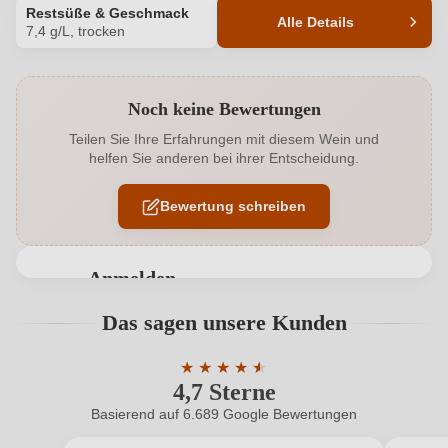
Restsüße & Geschmack
Alle Details
7,4 g/L, trocken
Produktnummer
1532004000
Noch keine Bewertungen
Alkoholgehalt in %
11,5 %
Teilen Sie Ihre Erfahrungen mit diesem Wein und
helfen Sie anderen bei ihrer Entscheidung.
Allergene
Enthält Sulfite
Bewertung schreiben
Ausbau
Edelstahltank
Geschmack
Trocken
Anmelden
Haltbar bis
2028
Bewertungen können nur von angemeldeten
Das sagen unsere Kunden
Benutzern abgegeben werden. Bitte loggen Sie sich
Hersteller
Reitz
ein, oder erstellen Sie einen neuen Account.
★
★
★
★
★
★
4,7 Sterne
Durchschnittliche Bewertung von 4.7 
Hersteller
Einzelfirma, Weingartenstrasse 8 1, 56814 Ernst,
adresse
Deutschland
Basierend auf 6.689 Google Bewertungen
Neuer Kunde?
Neuer Kunde?