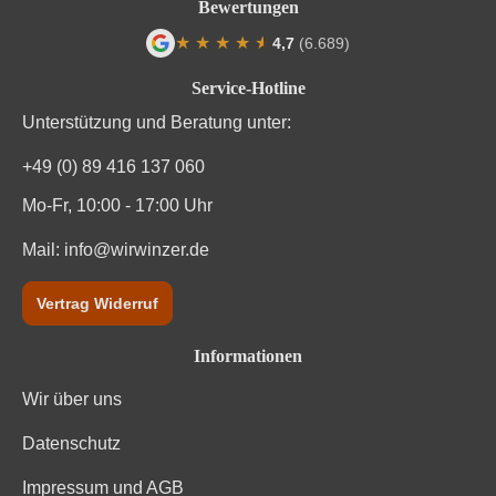
Bewertungen
Weinart
Weißwein
★
★
★
★
★
★
4,7
(6.689)
Durchschnittliche Bewertung von 4.7 von
Nährwertangaben
Service-Hotline
Unterstützung und Beratung unter:
Durchschnittliche nährwertangaben
pro 100 ml
+49 (0) 89 416 137 060
Brennwert
301 kJ / 72 kcal
Mo-Fr, 10:00 - 17:00 Uhr
Kohlenhydrate
Mail:
info@wirwinzer.de
1.7 g
Kohlenhydrate davon Zucker
0.7 g
Vertrag Widerruf
Trauben, Konservierungsstoffe (Sulfite). Enthält
Informationen
Zutaten
geringfügige Mengen von Fett, gesättigten Fettsäuren,
Eiweiß und Salz
Wir über uns
Datenschutz
Impressum und AGB