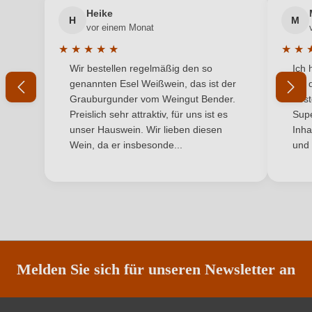
Inhalt
0,75 L
Heike
H
M
Ihre E-Mail-Adresse
vor einem Monat
Jahrgang
2025
★
★
★
★
★
★
★
Durchschnittliche Bewertung von 5 von 5 Sternen
Durchs
Wir bestellen regelmäßig den so
Ich 
Land
Ihr Passwort
Deutschland
genannten Esel Weißwein, das ist der
mit 
Grauburgunder vom Weingut Bender.
best
Qualität
Qualitätswein
Ich habe mein Passwort vergessen
Preislich sehr attraktiv, für uns ist es
Supe
unser Hauswein. Wir lieben diesen
Inha
Rebsorte
Riesling
Wein, da er insbesonde...
und 
ANMELDEN
Region
Mosel
Restzucker in g/L
7,4 g/L
Säuregehalt in g/L
6,5 g/L
Traubenfarbe
Weiß
Melden Sie sich für unseren Newsletter an
Vegan
Ja