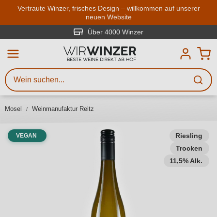
Zum Hauptinhalt springen
Vertraute Winzer, frisches Design – willkommen auf unserer
neuen Website
Weinsuche
Mindestens 3 Zeichen eingeben
Über 4000 Winzer
Beschreiben Sie, welchen Wein
Sie suchen – ob nach Geschmack,
Anlass, Weinnamen, Rebsorte,
Mosel
Weinmanufaktur Reitz
Region, Winzer oder anderen
Kriterien.
Riesling
VEGAN
Trocken
11,5% Alk.