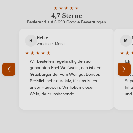
Hersteller
Weinhof Fauster, Gießelsdorf 3, 8354 St.Anna am
ein, oder erstellen Sie einen neuen Account.
adresse
★
★
★
★
★
★
Aigen, Österreich
4,7 Sterne
Durchschnittliche Bewertung von 4.7 
Inhalt
0,75 L
Basierend auf 6.690 Google Bewertungen
Neuer Kunde?
Neuer Kunde?
Jahrgang
2025
Heike
H
M
Ihre E-Mail-Adresse
vor einem Monat
Land
Österreich
★
★
★
★
★
★
★
Durchschnittliche Bewertung von 5 von 5 Sternen
Durchs
Wir bestellen regelmäßig den so
Ich 
Passt zu
Ihr Passwort
Asiatisch, Käse, Salat
genannten Esel Weißwein, das ist der
mit 
Grauburgunder vom Weingut Bender.
best
Qualität
Qualitätswein
Ich habe mein Passwort vergessen
Preislich sehr attraktiv, für uns ist es
Supe
unser Hauswein. Wir lieben diesen
Inha
Rebsorte
Muskateller
Wein, da er insbesonde...
und 
ANMELDEN
Region
Steiermark
Restzucker in g/L
3,1 g/L
Säuregehalt in g/L
5,8 g/L