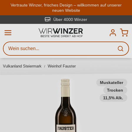
Zum Hauptinhalt springen
Vertraute Winzer, frisches Design – willkommen auf unserer
neuen Website
Weinsuche
Mindestens 3 Zeichen eingeben
Über 4000 Winzer
Beschreiben Sie, welchen Wein
Sie suchen – ob nach Geschmack,
Anlass, Weinnamen, Rebsorte,
Vulkanland Steiermark
Weinhof Fauster
Region, Winzer oder anderen
Kriterien.
Muskateller
Trocken
11,5% Alk.