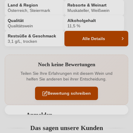
Land & Region
Rebsorte & Weinart
Österreich, Steiermark
Muskateller, Weißwein
Qualität
Alkoholgehalt
Qualitätswein
11,5 %
Restsüße & Geschmack
Alle Details
3,1 g/L, trocken
Produktnummer
2227001000
Noch keine Bewertungen
Alkoholgehalt in %
11,5 %
Teilen Sie Ihre Erfahrungen mit diesem Wein und
helfen Sie anderen bei ihrer Entscheidung.
Allergene
Enthält Sulfite
Bewertung schreiben
Ausbau
Edelstahltank
Geschmack
Trocken
Anmelden
Hersteller
Fauster
Bewertungen können nur von angemeldeten
Das sagen unsere Kunden
Benutzern abgegeben werden. Bitte loggen Sie sich