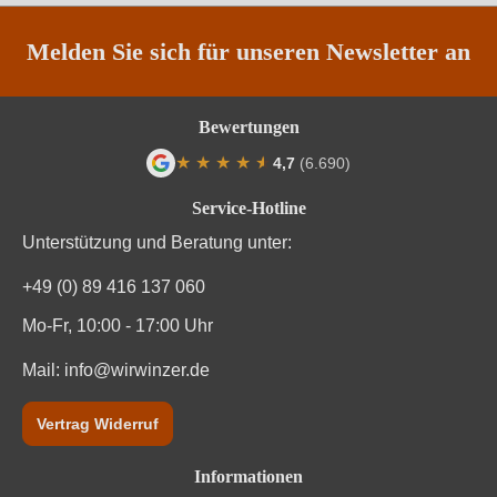
Traubenfarbe
Weiß
Melden Sie sich für unseren Newsletter an
Weinart
Weißwein
Bewertungen
Nährwertangaben
★
★
★
★
★
★
4,7
(6.690)
Durchschnittliche Bewertung von 4.7 von
Service-Hotline
Durchschnittliche nährwertangaben
pro 100 ml
Unterstützung und Beratung unter:
Brennwert
288 kJ / 69 kcal
+49 (0) 89 416 137 060
Kohlenhydrate
3.1 g
Mo-Fr, 10:00 - 17:00 Uhr
Mail:
Kohlenhydrate davon Zucker
info@wirwinzer.de
3.1 g
Trauben, Konservierungsstoffe (Sulfite). Enthält
Vertrag Widerruf
Zutaten
geringfügige Mengen von Fett, gesättigten Fettsäuren,
Eiweiß und Salz
Informationen