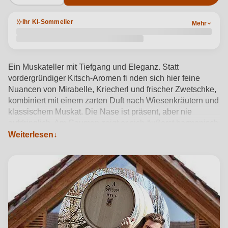
Ihr KI-Sommelier
Mehr
Ein Muskateller mit Tiefgang und Eleganz. Statt
vordergründiger Kitsch-Aromen fi nden sich hier feine
Nuancen von Mirabelle, Kriecherl und frischer Zwetschke,
kombiniert mit einem zarten Duft nach Wiesenkräutern und
klassischem Muskat. Die Nase ist präsent, aber nie
aufdringlich. Am Gaumen zeigt er sich äußerst harmonisch
und mit einer feinen Fruchtpräsenz.
Weiterlesen
Produktdetails anzeigen →