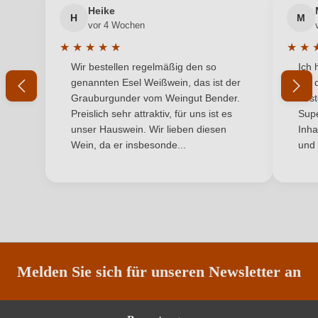
Jahrgang
2025
Heike
H
M
Ihre E-Mail-Adresse
vor 4 Wochen
Land
Deutschland
★
★
★
★
★
★
★
Durchschnittliche Bewertung von 5 von 5 Sternen
Durchs
Wir bestellen regelmäßig den so
Ich 
Ort
Ihr Passwort
Kaiserstuhl
genannten Esel Weißwein, das ist der
mit 
Grauburgunder vom Weingut Bender.
best
Qualität
Qualitätswein
Ich habe mein Passwort vergessen
Preislich sehr attraktiv, für uns ist es
Supe
unser Hauswein. Wir lieben diesen
Inha
Rebsorte
Weißer Burgunder
Wein, da er insbesonde...
und 
ANMELDEN
Region
Baden
Restzucker in g/L
5 g/L
Traubenfarbe
Weiß
Vegan
Ja
Melden Sie sich für unseren Newsletter an
Weinart
Weißwein