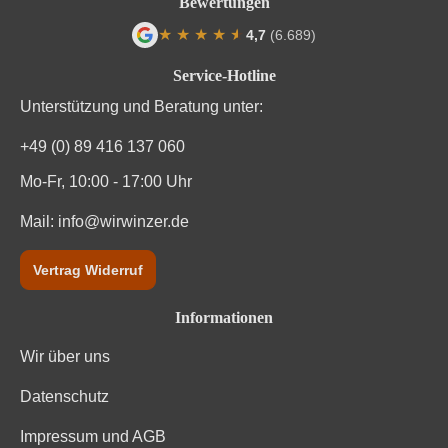
Bewertungen
Nährwertangaben
★
★
★
★
★
★
4,7
(6.689)
Durchschnittliche Bewertung von 4.7 von
Service-Hotline
Durchschnittliche nährwertangaben
pro 100 ml
Unterstützung und Beratung unter:
Brennwert
314 kJ / 75 kcal
+49 (0) 89 416 137 060
Kohlenhydrate
1.5 g
Mo-Fr, 10:00 - 17:00 Uhr
Mail:
Kohlenhydrate davon Zucker
info@wirwinzer.de
0.5 g
Trauben, Konservierungsstoffe (Sulfite). Enthält
Vertrag Widerruf
Zutaten
geringfügige Mengen von Fett, gesättigten Fettsäuren,
Eiweiß und Salz
Informationen
Wir über uns
Datenschutz
Impressum und AGB