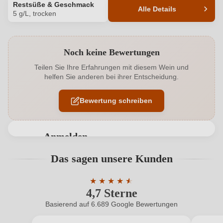
Restsüße & Geschmack
Alle Details
5 g/L, trocken
Produktnummer
1595001000
Noch keine Bewertungen
Alkoholgehalt in %
12 %
Teilen Sie Ihre Erfahrungen mit diesem Wein und
helfen Sie anderen bei ihrer Entscheidung.
Allergene
Enthält Sulfite
Bewertung schreiben
Ausbau
Edelstahltank
Geschmack
Trocken
Anmelden
Hersteller
Fasskollektion
Bewertungen können nur von angemeldeten
Das sagen unsere Kunden
Benutzern abgegeben werden. Bitte loggen Sie sich
Hersteller
FASSKOLLEKTION® Einzelunternehmen, Bachstraße
ein, oder erstellen Sie einen neuen Account.
adresse
3a, 79235 Vogtsburg-Oberrotweil, Deutschland
★
★
★
★
★
★
4,7 Sterne
Durchschnittliche Bewertung von 4.7 
Inhalt
0,75 L
Basierend auf 6.689 Google Bewertungen
Neuer Kunde?
Neuer Kunde?