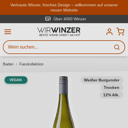
Zum Hauptinhalt springen
Vertraute Winzer, frisches Design – willkommen auf unserer
neuen Website
Weinsuche
Mindestens 3 Zeichen eingeben
Über 4000 Winzer
Beschreiben Sie, welchen Wein
Sie suchen – ob nach Geschmack,
Anlass, Weinnamen, Rebsorte,
Baden
Fasskollektion
Region, Winzer oder anderen
Kriterien.
Weißer Burgunder
VEGAN
Trocken
12% Alk.