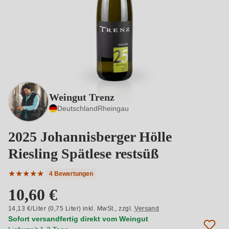
Weingut Trenz
Deutschland
Rheingau
2025 Johannisberger Hölle
Riesling Spätlese restsüß
★
★
★
★
★
4 Bewertungen
Durchschnittliche Bewertung von 5 von 5 Sternen
10,60 €
14,13 €/Liter (0,75 Liter) inkl. MwSt.,
zzgl.
Versand
Sofort versandfertig direkt vom Weingut