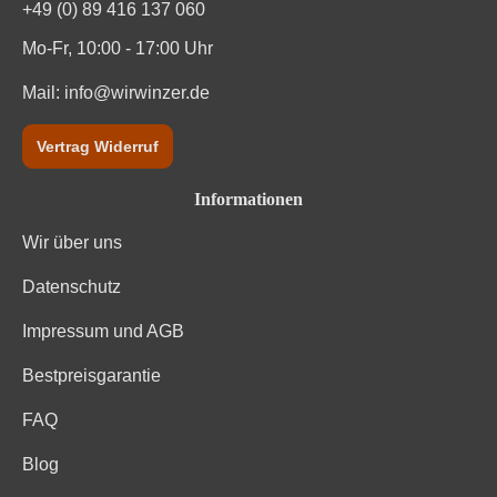
Säuregehalt in g/L
8,9 g/L
+49 (0) 89 416 137 060
Mo-Fr, 10:00 - 17:00 Uhr
Traubenfarbe
Weiß
Mail:
info@wirwinzer.de
Weinart
Weißwein
Vertrag Widerruf
Nährwertangaben
Informationen
Durchschnittliche nährwertangaben
pro 100 ml
Wir über uns
Brennwert
392 kJ / 94 kcal
Datenschutz
Kohlenhydrate
10 g
Impressum und AGB
Bestpreisgarantie
Kohlenhydrate davon Zucker
9.3 g
FAQ
Trauben, Konservierungsstoffe (Schwefeldioxid, E 220),
Stabilisatoren (Carboxymethylcellulose, E 466). Enthält
Blog
Zutaten
geringfügige Mengen von Fett, gesättigten Fettsäuren,