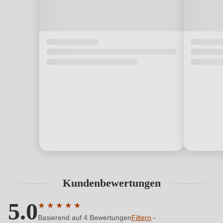
Kundenbewertungen
5.0
★
★
★
★
★
Durchschnittliche Bewertung von 5 von 5 Sternen
Basierend auf 4 Bewertungen
Filtern