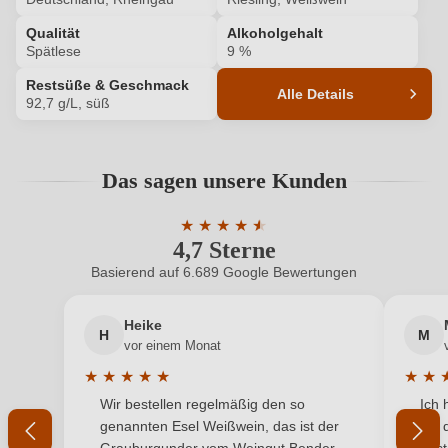
ANMELDEN
Qualität
Alkoholgehalt
Spätlese
9 %
Restsüße & Geschmack
Alle Details
92,7 g/L, süß
Produktnummer
105011000
Das sagen unsere Kunden
Alkoholgehalt in %
9 %
★
★
★
★
★
★
Allergene
Enthält Sulfite
4,7 Sterne
Durchschnittliche Bewertung von 4.7 
Basierend auf 6.689 Google Bewertungen
Ausbau
Edelstahltank
Heike
Flaschenverschluss
Drehverschluss
H
M
vor einem Monat
Geschmack
Süß
★
★
★
★
★
★
★
Durchschnittliche Bewertung von 5 von 5 Sternen
Durchs
Wir bestellen regelmäßig den so
Ich 
Hersteller
Trenz
genannten Esel Weißwein, das ist der
mit 