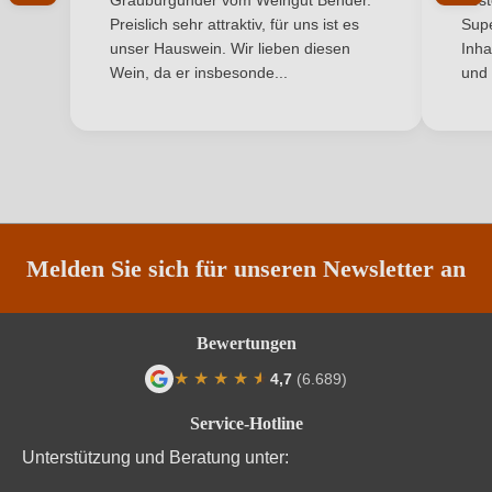
Grauburgunder vom Weingut Bender.
best
Hersteller
Weingut Trenz, Schulstraße 1, 65366 Geisenheim-
Preislich sehr attraktiv, für uns ist es
Supe
adresse
Johannisberg, Deutschland
unser Hauswein. Wir lieben diesen
Inha
Wein, da er insbesonde...
und 
Inhalt
0,75 L
Jahrgang
2025
Land
Deutschland
Ort
Johannisberger Hölle
Melden Sie sich für unseren Newsletter an
Qualität
Spätlese
Bewertungen
Rebsorte
Riesling
★
★
★
★
★
★
4,7
(6.689)
Region
Rheingau
Durchschnittliche Bewertung von 4.7 von
Service-Hotline
Restzucker in g/L
92,7 g/L
Unterstützung und Beratung unter: