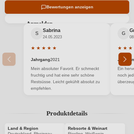
Bewertungen anzeigen
Anmelden
Sabrina
G
Bewertungen können nur von angemeldeten
S
G
24.05.2023
08
Benutzern abgegeben werden. Bitte loggen Sie sich
ein, oder erstellen Sie einen neuen Account.
★
★
★
★
★
★
★
★
Durchschnittliche Bewertung von 5 von 5 Sterne
Durchsc
Jahrgang
2021
Jahrga
Neuer Kunde?
Neuer Kunde?
Mein absoluter Favorit. Er schmeckt
Ein herv
fruchtig und hat eine sehr schöne
noch jed
Restsüsse. Leicht gekühlt absolut zu
überzeug
Ihre E-Mail-Adresse
empfehlen.
Ihr Passwort
Produktdetails
Ich habe mein Passwort vergessen
Land & Region
Rebsorte & Weinart
Deutschland, Rheingau
Riesling, Weißwein