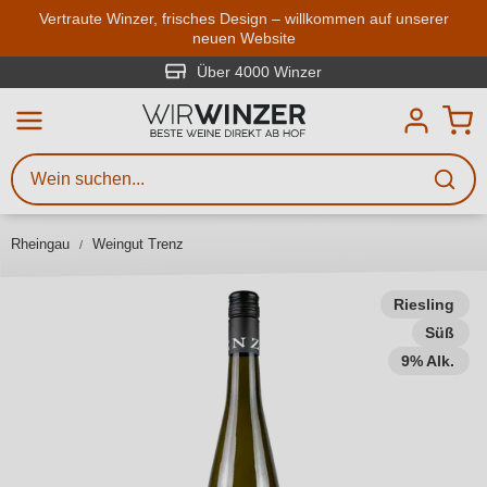
Zum Hauptinhalt springen
Vertraute Winzer, frisches Design – willkommen auf unserer
neuen Website
Weinsuche
Mindestens 3 Zeichen eingeben
Über 4000 Winzer
Beschreiben Sie, welchen Wein
Sie suchen – ob nach Geschmack,
Anlass, Weinnamen, Rebsorte,
Rheingau
Weingut Trenz
Region, Winzer oder anderen
Kriterien.
Riesling
Süß
9% Alk.