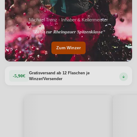
Michael Trenz · Inhaber & Kellermeister
"Hervorragendes Preis/Genuss Verhältniss"
"Zählt zur Rheingauer Spitzenklasse"
Zum Winzer
Gratisversand ab 12 Flaschen je
-5,90€
Winzer/Versender