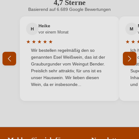
4,7 Sterne
Durchschnittliche Bewertung von 4.7 
Hersteller
Deutschherren-Hof
Basierend auf 6.689 Google Bewertungen
Neuer Kunde?
Neuer Kunde?
Hersteller
Weingut Deutschherren-Hof, Olewiger Straße 181,
adresse
54295 Trier-Olewig, Deutschland
Heike
H
M
Ihre E-Mail-Adresse
vor einem Monat
Inhalt
0,75 L
★
★
★
★
★
★
★
Durchschnittliche Bewertung von 5 von 5 Sternen
Durchs
Wir bestellen regelmäßig den so
Ich 
Jahrgang
Ihr Passwort
2024
genannten Esel Weißwein, das ist der
mit 
Grauburgunder vom Weingut Bender.
best
Land
Deutschland
Ich habe mein Passwort vergessen
Preislich sehr attraktiv, für uns ist es
Supe
unser Hauswein. Wir lieben diesen
Inha
Ort
Trierer Burgberg und Trierer Jesuitenwingert
Wein, da er insbesonde...
und 
ANMELDEN
Qualität
Qualitätswein
Rebsorte
Weißer Burgunder
Region
Mosel
Traubenfarbe
Weiß