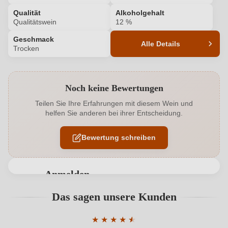
Qualität
Alkoholgehalt
Qualitätswein
12 %
Geschmack
Alle Details
Trocken
Produktnummer
402001000
Noch keine Bewertungen
Alkoholgehalt in %
12 %
Teilen Sie Ihre Erfahrungen mit diesem Wein und
helfen Sie anderen bei ihrer Entscheidung.
Allergene
Enthält Sulfite
Bewertung schreiben
Ausbau
Edelstahltank
Flaschenverschluss
Drehverschluss
Anmelden
Geschmack
Trocken
Bewertungen können nur von angemeldeten
Das sagen unsere Kunden
Benutzern abgegeben werden. Bitte loggen Sie sich
Haltbar bis
2026
ein, oder erstellen Sie einen neuen Account.
★
★
★
★
★
★