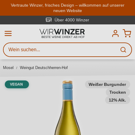
Zum Hauptinhalt springen
Vertraute Winzer, frisches Design – willkommen auf unserer
neuen Website
Weinsuche
Mindestens 3 Zeichen eingeben
Über 4000 Winzer
Beschreiben Sie, welchen Wein
Sie suchen – ob nach Geschmack,
Anlass, Weinnamen, Rebsorte,
Mosel
Weingut Deutschherren-Hof
Region, Winzer oder anderen
Kriterien.
Weißer Burgunder
VEGAN
Trocken
12% Alk.