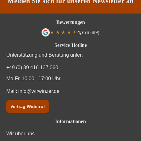
Melden Sie sich für unseren Newsletter an
Vegan
Ja
Bewertungen
Weinart
Weißwein
★
★
★
★
★
★
4,7
(6.689)
Durchschnittliche Bewertung von 4.7 von
Nährwertangaben
Service-Hotline
Unterstützung und Beratung unter:
Durchschnittliche nährwertangaben
pro 100 ml
+49 (0) 89 416 137 060
Brennwert
308 kJ / 74 kcal
Mo-Fr, 10:00 - 17:00 Uhr
Kohlenhydrate
Mail:
info@wirwinzer.de
0 g
Kohlenhydrate davon Zucker
0 g
Vertrag Widerruf
Fett
8 g
Informationen
Wir über uns
Trauben, Konservierungsstoffe (Sulfite), Enthält