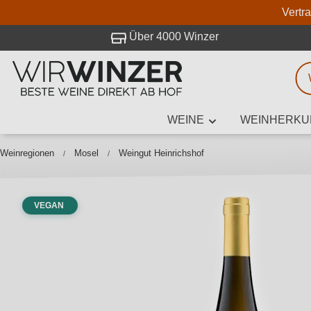
Vertr
 Besuch bei WirWinzer.
Über 4000 Winzer
WEINE
WEINHERKU
Weinsuche
Mindestens 3
Weinregionen
Mosel
Weingut Heinrichshof
VEGAN
Beschre