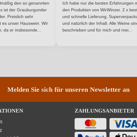
he Bewertung von 5 von 5 Sternen
Durchschnittliche Bewertung von 
6 g/L
Säuregehalt in g/L
elmäßig den so genannten
Ich habe nur die besten Erfahrungen m
5 Sternen
s ist der Grauburgunder
den Produkten von WirWinzer. 2 x best
Weiß
Vegan
r. Preislich sehr
und schnelle Lieferung, Superverpack
ist es unser Hauswein. Wir
und natürlich der Inhalt. Alle Weine si
, da er insbesonde...
Weißwein
beschrieben und für mich und mei...
Nährwertangaben
ANMELDEN
Melden Sie sich für unseren Newsletter an
ATIONEN
ZAHLUNGSANBIETER
Trauben, Konservierungsstoffe (Sulfite). Enthält ger
ns
z