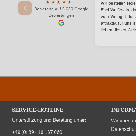
Durchschnittlic
Restzucker in g/L
★
★
★
★
★
★
Wir bestellen reg
Basierend auf 6.689 Google
Durchschnittliche Bewertung von 4.7 von 
Esel Weißwein, da
Ihr Passwort
Bewertungen
Traubenfarbe
vom Weingut Bende
attraktiv, für uns 
Weinart
lieben diesen Wein
Durchschnittliche nährwertangaben
Brennwert
Kohlenhydrate
Kohlenhydrate davon Zucker
SERVICE-HOTLINE
INFORM
Zutaten
Unterstützung und Beratung unter:
Wir über u
Datenschut
+49 (0) 89 416 137 060