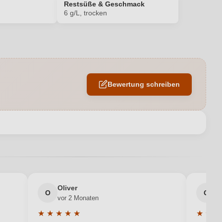
Restsüße & Geschmack
6 g/L, trocken
12,5 %
Großes Eichenfass
Bewertung schreiben
Heinrichshof
0,75 L
en neuen Account.
Deutschland
Qualitätswein
Oliver
g
O
G
vor 2 Monaten
v
Mosel
★
★
★
★
★
★
★
★