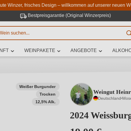
Zum Hauptinhalt springen
Zur Suche springen
Zur Hauptnavigation springe
aute Winzer, frisches Design – willkommen auf unserer neuen W
Bestpreisgarantie (Original Winzerpreis)
E
NFT
WEINPAKETE
ANGEBOTE
ALKOHO
 Zeichen eingeben
Weißer Burgunder
Weingut Heinr
Trocken
iben Sie, welchen Wein Sie suchen – ob nach Geschmack, Anlass, We
Deutschland
Mos
Rebsorte, Region, Winzer oder anderen Kriterien.
12,5% Alk.
2024 Weissbur