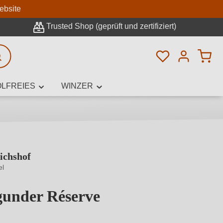
n
ebsite
Trusted Shop (geprüft und zertifiziert)
Du hast 0 Pro
rweiterte Suche
LFREIES
WINZER
ichshof
innamen,
el
gunder Réserve