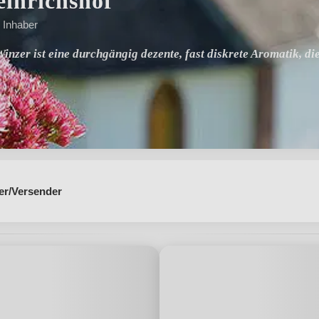
inrichshof
· Inhaber
inzer ist eine durchgängig dezente, fast diskrete Aromatik, di
er/Versender