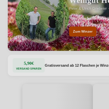
Weingut He
Peter & Ulrich Griebeler 
"Die Handschrift der W
Zum Winzer
5,90€
Gratisversand ab 12 Flaschen je Winz
VERSAND SPAREN