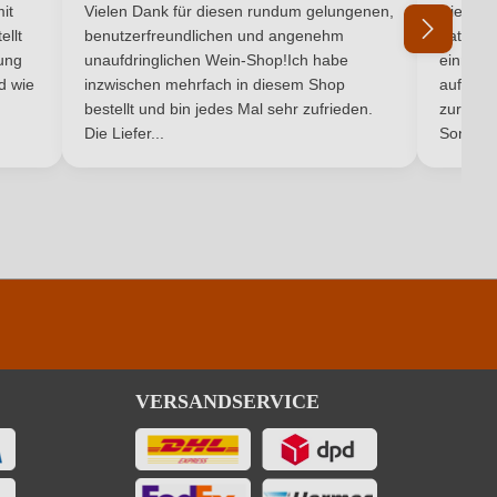
5 von 5 Sternen
Durchschnittliche Bewertung von 5 von 5 Sternen
Durchsc
6,5 g/L
it
Vielen Dank für diesen rundum gelungenen,
Die Lief
ellt
benutzerfreundlichen und angenehm
hat ein
Ja
ung
unaufdringlichen Wein-Shop!Ich habe
einmal b
nd wie
inzwischen mehrfach in diesem Shop
auf dem
Ich habe mein Passwort vergessen
bestellt und bin jedes Mal sehr zufrieden.
zurück 
Die Liefer...
Son...
pro 100 ml
315 kJ / 75 kcal
16 g
6 g
VERSANDSERVICE
ingfügige Mengen von Fett, gesättigten Fettsäuren, Eiweiß und Salz