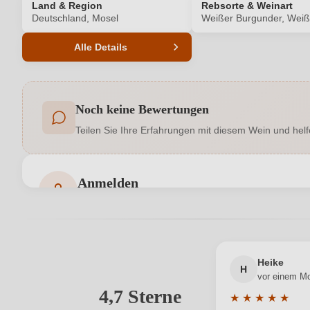
Land & Region
Rebsorte & Weinart
Deutschland, Mosel
Weißer Burgunder, Wei
Alle Details
Produktnummer
Noch keine Bewertungen
Allergene
Teilen Sie Ihre Erfahrungen mit diesem Wein und helf
Geschmack
Hersteller
Weingut Heinrichshof, Chur-Kölner-Straße 23, 5
Anmelden
adresse
Bewertungen können nur von angemeldeten Benutzern 
Jahrgang
Passt zu
Heike
H
vor einem M
Rebsorte
4,7 Sterne
Ihre E-Mail-Adresse
★
★
★
★
★