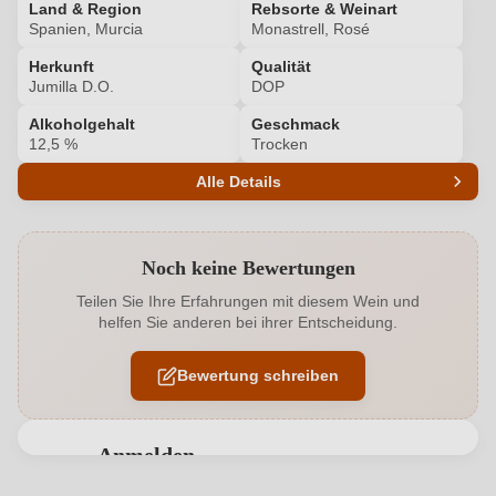
Land & Region
Rebsorte & Weinart
Spanien, Murcia
Monastrell, Rosé
Herkunft
Qualität
Jumilla D.O.
DOP
Alkoholgehalt
Geschmack
12,5 %
Trocken
Alle Details
Produktnummer
8755006000
Noch keine Bewertungen
Alkoholgehalt in %
12,5 %
Teilen Sie Ihre Erfahrungen mit diesem Wein und
helfen Sie anderen bei ihrer Entscheidung.
Allergene
Enthält Sulfite
Bewertung schreiben
Ausbau
Edelstahltank
Flaschenverschluss
Presskorken
Anmelden
Geographische Angabe
Jumilla D.O.
Bewertungen können nur von angemeldeten