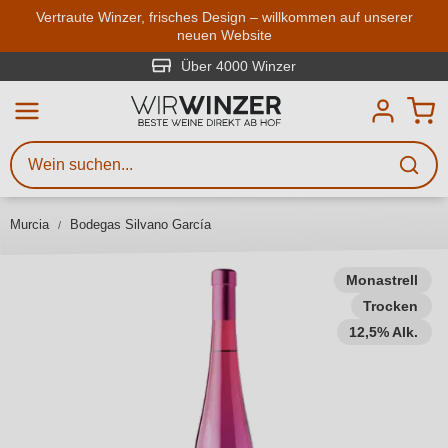
Zum Hauptinhalt springen
Vertraute Winzer, frisches Design – willkommen auf unserer
neuen Website
Weinsuche
Mindestens 3 Zeichen eingeben
Über 4000 Winzer
Beschreiben Sie, welchen Wein
Sie suchen – ob nach Geschmack,
Anlass, Weinnamen, Rebsorte,
Murcia
Bodegas Silvano García
Region, Winzer oder anderen
Kriterien.
Monastrell
Trocken
12,5% Alk.