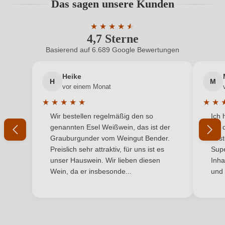
Das sagen unsere Kunden
Benutzern abgegeben werden. Bitte loggen Sie sich
Geschmack
Trocken
ein, oder erstellen Sie einen neuen Account.
★
★
★
★
★
★
4,7 Sterne
Durchschnittliche Bewertung von 4.7 
Hersteller
Silvano García
Basierend auf 6.689 Google Bewertungen
Neuer Kunde?
Neuer Kunde?
Hersteller
Silvano García S.L. (Bodegas Silvano García), Av.
adresse
Murcia 29, 30520 Jumilla, Spanien
Heike
H
M
Ihre E-Mail-Adresse
vor einem Monat
Inhalt
0,75 L
★
★
★
★
★
★
★
Durchschnittliche Bewertung von 5 von 5 Sternen
Durchs
Wir bestellen regelmäßig den so
Ich 
Jahrgang
Ihr Passwort
2024
genannten Esel Weißwein, das ist der
mit 
Grauburgunder vom Weingut Bender.
best
Land
Spanien
Ich habe mein Passwort vergessen
Preislich sehr attraktiv, für uns ist es
Supe
unser Hauswein. Wir lieben diesen
Inha
Passt zu
Antipasti, Käse, Reisgerichte
Wein, da er insbesonde...
und 
ANMELDEN
Qualität
DOP
Rebsorte
Monastrell