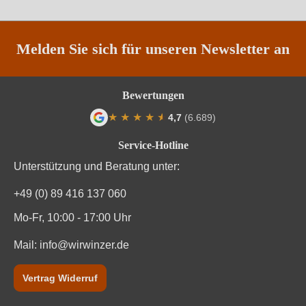
Region
Murcia
Traubenfarbe
Rot
Melden Sie sich für unseren Newsletter an
Weinart
Rosé
Bewertungen
Nährwertangaben
★
★
★
★
★
★
4,7
(6.689)
Durchschnittliche Bewertung von 4.7 von
Service-Hotline
Durchschnittliche nährwertangaben
pro 100 ml
Unterstützung und Beratung unter:
Brennwert
305 kJ / 73 kcal
+49 (0) 89 416 137 060
Kohlenhydrate
1.2 g
Mo-Fr, 10:00 - 17:00 Uhr
Mail:
Kohlenhydrate davon Zucker
info@wirwinzer.de
1.2 g
Eiweiß
0.1 g
Vertrag Widerruf