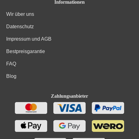
Trauben, Konservierungsstoffe (Sulfite). Enthält
Informationen
Zutaten
geringfügige Mengen von Fett, gesättigten Fettsäuren,
Eiweiß und Salz
Wir über uns
Datenschutz
Impressum und AGB
Bestpreisgarantie
FAQ
Blog
Zahlungsanbieter