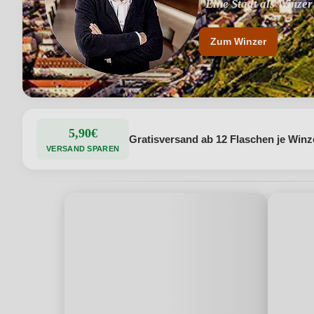
"Eine Stadt als Winzer
"Seit 1452 wird in der
Zum Winzer
5,90€
Gratisversand ab 12 Flaschen je Winz
VERSAND SPAREN