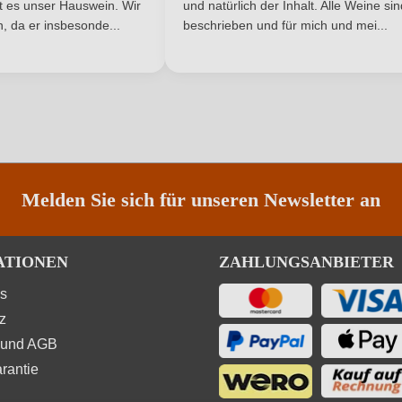
ist es unser Hauswein. Wir
und natürlich der Inhalt. Alle Weine si
Nährwertangaben
, da er insbesonde...
beschrieben und für mich und mei...
ANMELDEN
Melden Sie sich für unseren Newsletter an
Trauben, Konservierungsstoffe (Sulfite). Enthält ger
ATIONEN
ZAHLUNGSANBIETER
ns
z
 und AGB
rantie