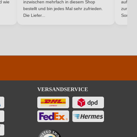
nd wie
inzwischen mehrfach in diesem Shop
auf dem
Ich habe mein Passwort vergessen
bestellt und bin jedes Mal sehr zufrieden.
zurück 
Die Liefer...
Son...
pro 100 ml
332 kJ / 79 kcal
1.3 g
0.5 g
ingfügige Mengen von Fett, gesättigten Fettsäuren, Eiweiß und Salz
VERSANDSERVICE