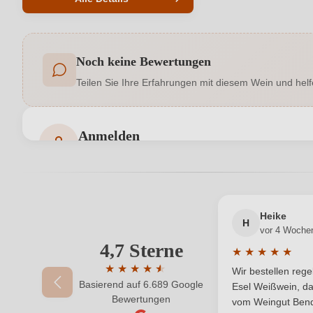
Produktnummer
Noch keine Bewertungen
Allergene
Teilen Sie Ihre Erfahrungen mit diesem Wein und helf
Geschmack
Hersteller
Anmelden
Bewertungen können nur von angemeldeten Benutzern 
Inhalt
Land
Heike
Qualität
H
vor 4 Woche
4,7 Sterne
Ihre E-Mail-Adresse
★
★
★
★
★
Region
Durchschnittlic
★
★
★
★
★
★
Wir bestellen reg
Basierend auf 6.689 Google
Durchschnittliche Bewertung von 4.7 von 
Weinart
Esel Weißwein, da
Ihr Passwort
Bewertungen
vom Weingut Bende