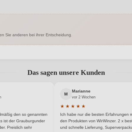
1433009000
Alkoholgehalt in %
Enthält Sulfite
Ausbau
en Sie anderen bei ihrer Entscheidung.
Trocken
Haltbar bis
Stadt Krems
Hersteller adresse
Wei
abgegeben werden. Bitte loggen Sie sich ein, oder erstellen Sie ein
0,75 L
Jahrgang
Das sagen unsere Kunden
Österreich
Ort
Neuer Kunde?
Neuer Kunde?
Marianne
Qualitätswein
Rebsorte
M
n
vor 2 Wochen
★
★
★
★
★
Niederösterreich
Traubenfarbe
he Bewertung von 5 von 5 Sternen
Durchschnittliche Bewertung von 
elmäßig den so genannten
Ich habe nur die besten Erfahrungen m
5 Sternen
Weißwein
s ist der Grauburgunder
den Produkten von WirWinzer. 2 x best
r. Preislich sehr
und schnelle Lieferung, Superverpack