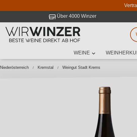
Vertr
 Besuch bei WirWinzer.
Über 4000 Winzer
WEINE
WEINHERKU
Weinsuche
Mindestens 3
Niederösterreich
Kremstal
Weingut Stadt Krems
Beschre