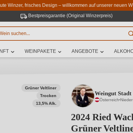
Zum Hauptinhalt springen
Zur Suche springen
Zur Hauptnavigation springe
aute Winzer, frisches Design – willkommen auf unserer neuen W
Bestpreisgarantie (Original Winzerpreis)
E
NFT
WEINPAKETE
ANGEBOTE
ALKOHO
 Zeichen eingeben
Grüner Veltliner
Weingut Stadt
Trocken
iben Sie, welchen Wein Sie suchen – ob nach Geschmack, Anlass, We
Österreich
Nieder
Rebsorte, Region, Winzer oder anderen Kriterien.
13,5% Alk.
2024 Ried Wac
Grüner Veltlin