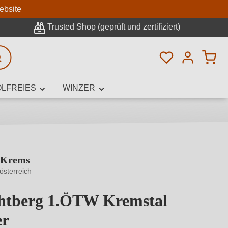
n
ebsite
Trusted Shop (geprüft und zertifiziert)
Du hast 0 Pro
rweiterte Suche
LFREIES
WINZER
 Krems
innamen,
österreich
htberg 1.ÖTW Kremstal
er