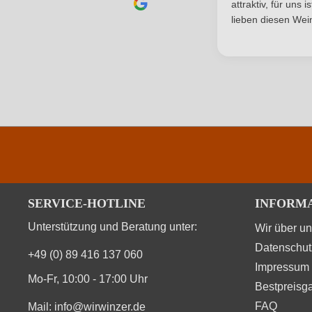
attraktiv, für uns 
lieben diesen Wein
Durchschnittliche nährwertangaben
Brennwert
Kohlenhydrate
Kohlenhydrate davon Zucker
Zutaten
SERVICE-HOTLINE
INFORM
Unterstützung und Beratung unter:
Wir über u
Datenschut
+49 (0) 89 416 137 060
Impressum
Mo-Fr, 10:00 - 17:00 Uhr
Bestpreisga
FAQ
Mail:
info@wirwinzer.de