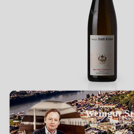
Weingut S
Fritz Miesbauer · Geschä