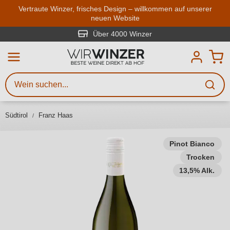
Zum Hauptinhalt springen
Vertraute Winzer, frisches Design – willkommen auf unserer
neuen Website
Weinsuche
Mindestens 3 Zeichen eingeben
Über 4000 Winzer
Beschreiben Sie, welchen Wein
Sie suchen – ob nach Geschmack,
Anlass, Weinnamen, Rebsorte,
Südtirol
Franz Haas
Region, Winzer oder anderen
Kriterien.
Pinot Bianco
Trocken
13,5% Alk.