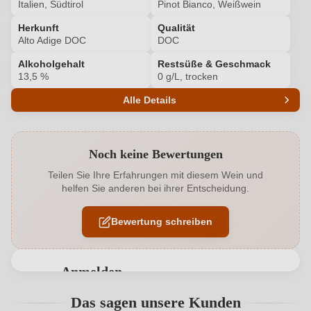
Italien, Südtirol
Pinot Bianco, Weißwein
Herkunft
Qualität
Alto Adige DOC
DOC
Alkoholgehalt
Restsüße & Geschmack
13,5 %
0 g/L, trocken
Alle Details
Produktnummer
7043712000
Noch keine Bewertungen
Alkoholgehalt in %
13,5 %
Teilen Sie Ihre Erfahrungen mit diesem Wein und
helfen Sie anderen bei ihrer Entscheidung.
Allergene
Enthält Sulfite
Bewertung schreiben
Ausbau
Großes Holzfass
Flaschenverschluss
Drehverschluss
Anmelden
Geographische Angabe
Alto Adige DOC
Bewertungen können nur von angemeldeten
Das sagen unsere Kunden
Benutzern abgegeben werden. Bitte loggen Sie sich