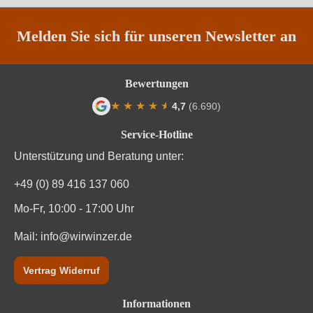
Säuregehalt in g/L
0 g/L
Melden Sie sich für unseren Newsletter an
Traubenfarbe
Weiß
Bewertungen
Weinart
Weißwein
★
★
★
★
★
★
4,7
(6.690)
Durchschnittliche Bewertung von 4.7 von
Nährwertangaben
Service-Hotline
Unterstützung und Beratung unter:
Durchschnittliche nährwertangaben
pro 100 ml
+49 (0) 89 416 137 060
Brennwert
326 kJ / 78 kcal
Mo-Fr, 10:00 - 17:00 Uhr
Kohlenhydrate
Mail:
info@wirwinzer.de
1.3 g
Kohlenhydrate davon Zucker
0 g
Vertrag Widerruf
Zutaten
Trauben, Konservierungsstoffe (Sulfite)
Informationen