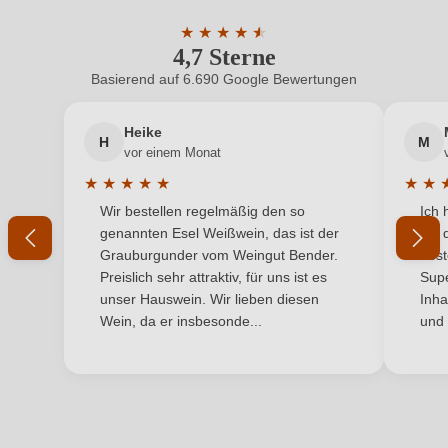
Geschmack
Trocken
ein, oder erstellen Sie einen neuen Account.
★
★
★
★
★
★
4,7 Sterne
Durchschnittliche Bewertung von 4.7 
Hersteller
Franz Haas
Basierend auf 6.690 Google Bewertungen
Neuer Kunde?
Neuer Kunde?
Hersteller
Weingut Franz Haas Srl, Via Villa 6, 39040
adresse
Montan, Italien
Heike
H
M
Ihre E-Mail-Adresse
vor einem Monat
Inhalt
0,75 L
★
★
★
★
★
★
★
Durchschnittliche Bewertung von 5 von 5 Sternen
Durchs
Wir bestellen regelmäßig den so
Ich 
Jahrgang
Ihr Passwort
2024
genannten Esel Weißwein, das ist der
mit 
Grauburgunder vom Weingut Bender.
best
Land
Italien
Ich habe mein Passwort vergessen
Preislich sehr attraktiv, für uns ist es
Supe
unser Hauswein. Wir lieben diesen
Inha
Qualität
DOC
Wein, da er insbesonde...
und 
ANMELDEN
Rebsorte
Pinot Bianco
Region
Südtirol
Restzucker in g/L
0 g/L