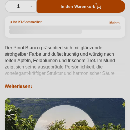
1
In den Warenkorb
Ihr KI-Sommelier
Mehr
Der Pinot Bianco präsentiert sich mit glänzender
strohgelber Farbe und duftet fruchtig und würzig nach
reifen Äpfeln, Feldblumen und frischem Brot. Im Mund
zeigt sich seine ausgeprägte Persönlichkeit, die
vonelegant-kräftiger Struktur und harmonischer Säure
begleitet wird. Im Abgang überzeugt er mit Fülle und
Weiterlesen
Länge.
Produktdetails anzeigen →