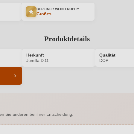
BERLINER WEIN TROPHY
Großes
Produktdetails
Herkunft
Qualität
Jumilla D.O.
DOP
6876007000
Alkoholgehalt in %
Enthält Sulfite
Ausbau
en Sie anderen bei ihrer Entscheidung.
Berliner Wein Trophy, Decanter
Flaschenverschluss
Jumilla D.O.
Geschmack