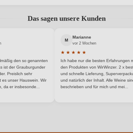
abgegeben werden. Bitte loggen Sie sich ein, oder erstellen Sie ein
2028
Hersteller
Das sagen unsere Kunden
7,2 s/n, 30520 Jumilla (Murcia),
Inhalt
Neuer Kunde?
Spanien
Neuer Kunde?
Marianne
M
n
vor 2 Wochen
2024
Land
★
★
★
★
★
he Bewertung von 5 von 5 Sternen
Durchschnittliche Bewertung von 
Suelo arcilloso con piedra caliza
Passt zu
elmäßig den so genannten
Ich habe nur die besten Erfahrungen m
5 Sternen
s ist der Grauburgunder
den Produkten von WirWinzer. 2 x best
DOP
Rebsorte
r. Preislich sehr
und schnelle Lieferung, Superverpack
ist es unser Hauswein. Wir
und natürlich der Inhalt. Alle Weine si
, da er insbesonde...
Murcia
beschrieben und für mich und mei...
Restzucker in g/L
5,7 g/L
Traubenfarbe
ANMELDEN
Rotwein
Nährwertangaben