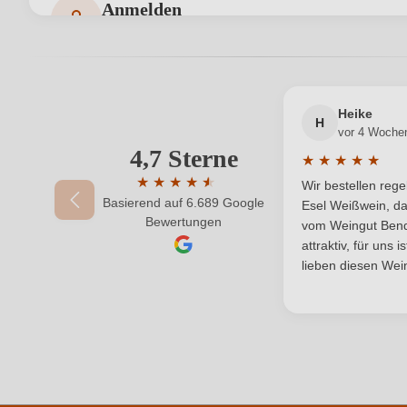
Anmelden
Bewertungen können nur von angemeldeten Benutzern 
Haltbar bis
Hersteller
Bodegas Salzillo SL, Ctra. Nacional 344, KM 5
adresse
Heike
H
vor 4 Woche
Jahrgang
4,7 Sterne
Ihre E-Mail-Adresse
★
★
★
★
★
Durchschnittlic
Ort
★
★
★
★
★
★
Wir bestellen reg
Basierend auf 6.689 Google
Durchschnittliche Bewertung von 4.7 von 
Esel Weißwein, da
Ihr Passwort
Bewertungen
Qualität
vom Weingut Bende
attraktiv, für uns 
Region
lieben diesen Wein
Säuregehalt in g/L
Weinart