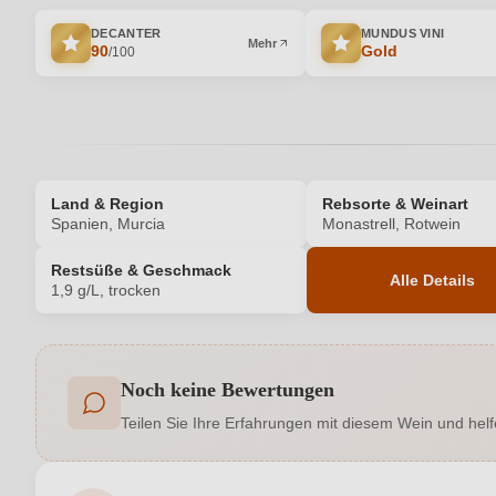
DECANTER
MUNDUS VINI
Mehr
90
Gold
/100
Land & Region
Rebsorte & Weinart
Spanien, Murcia
Monastrell, Rotwein
Restsüße & Geschmack
Alle Details
1,9 g/L, trocken
Produktnummer
Noch keine Bewertungen
Allergene
Teilen Sie Ihre Erfahrungen mit diesem Wein und helf
Auszeichnungen
Geographische Angabe