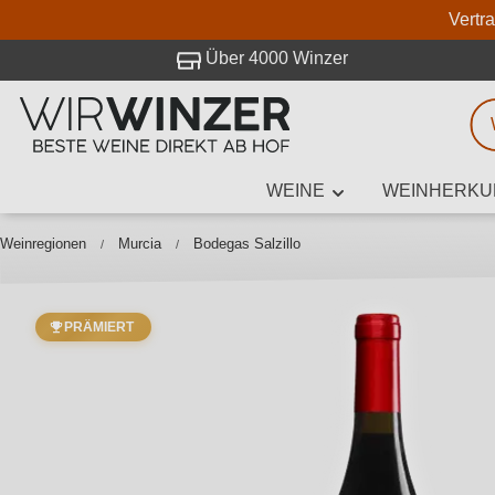
Vertr
 Besuch bei WirWinzer.
Über 4000 Winzer
WEINE
WEINHERKU
Weinsuche
Mindestens 3
Weinregionen
Murcia
Bodegas Salzillo
PRÄMIERT
Beschre