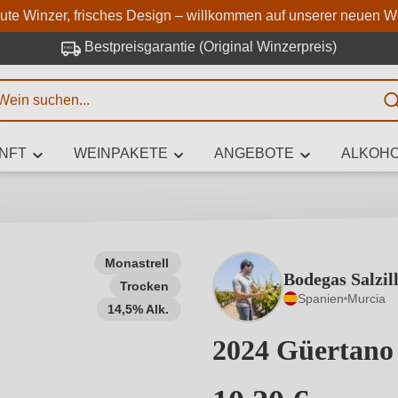
Zum Hauptinhalt springen
Zur Suche springen
Zur Hauptnavigation springe
aute Winzer, frisches Design – willkommen auf unserer neuen W
Bestpreisgarantie (Original Winzerpreis)
E
NFT
WEINPAKETE
ANGEBOTE
ALKOHO
 Zeichen eingeben
Monastrell
Bodegas Salzil
Trocken
iben Sie, welchen Wein Sie suchen – ob nach Geschmack, Anlass, We
Spanien
Murcia
Rebsorte, Region, Winzer oder anderen Kriterien.
14,5% Alk.
2024 Güertano