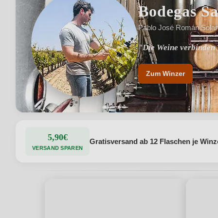
Bodegas Sal
Pablo José Román Solano
"Die Weine verbinden 
"Familiärer Charakter,
Zum Winzer
5,90€
Gratisversand ab 12 Flaschen je Winz
VERSAND SPAREN