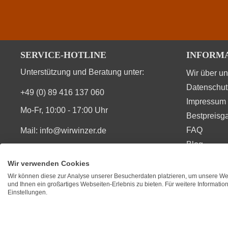
Durchschnittliche nährwertangaben
Brennwert
SERVICE-HOTLINE
INFORM
Kohlenhydrate
Unterstützung und Beratung unter:
Wir über u
Datenschut
+49 (0) 89 416 137 060
Kohlenhydrate davon Zucker
Impressum
Mo-Fr, 10:00 - 17:00 Uhr
Bestpreisga
Zutaten
FAQ
Mail:
info@wirwinzer.de
Blog
Vertrag Widerruf
Wir verwenden Cookies
Wir können diese zur Analyse unserer Besucherdaten platzieren, um unsere Web
SIE FINDEN UNS AUCH AUF
BEWERT
und Ihnen ein großartiges Webseiten-Erlebnis zu bieten. Für weitere Informati
Einstellungen.
★
★
★
Durchsc