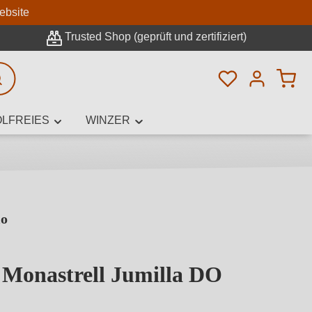
n
ebsite
Trusted Shop (geprüft und zertifiziert)
Du hast 0 Pro
rweiterte Suche
LFREIES
WINZER
lo
innamen,
 Monastrell Jumilla DO