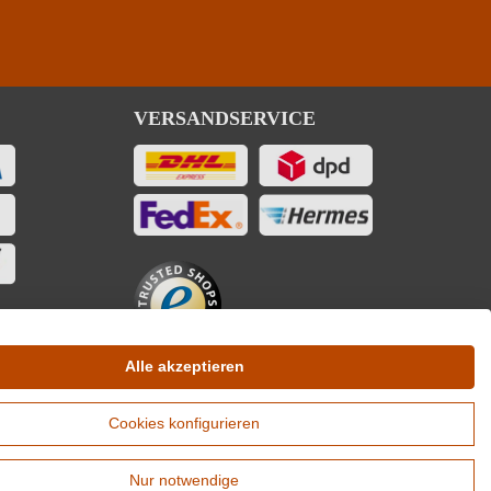
pro 100 ml
427 kJ / 102 kcal
VERSANDSERVICE
0.5 g
0.5 g
ingfügige Mengen von Fett, gesättigten Fettsäuren, Eiweiß und Salz
Alle akzeptieren
Cookies konfigurieren
Nur notwendige