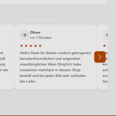
en neuen Account.
Salzillo
0,75 L
Oliver
g
O
G
vor 2 Monaten
v
Spanien
★
★
★
★
★
★
★
★
5 von 5 Sternen
Durchschnittliche Bewertung von 5 von 5 Sternen
Durchsc
Dessert, Pasta, Reisgerichte
it
Vielen Dank für diesen rundum gelungenen,
Die Lief
ellt
benutzerfreundlichen und angenehm
hat ein
Monastrell
ung
unaufdringlichen Wein-Shop!Ich habe
einmal b
nd wie
inzwischen mehrfach in diesem Shop
auf dem
Ich habe mein Passwort vergessen
bestellt und bin jedes Mal sehr zufrieden.
1,9 g/L
zurück 
Die Liefer...
Son...
Rot