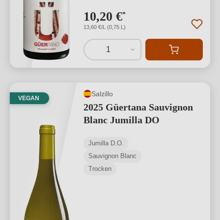
10,20 €
*
13,60 €/L (0,75 L)
1
Salzillo
VEGAN
2025 Güertana Sauvignon
Blanc Jumilla DO
Jumilla D.O.
Sauvignon Blanc
Trocken