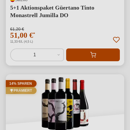
5+1 Aktionspaket Güertano Tinto
Monastrell Jumilla DO
61,20 €
51,00 €
*
11,33 €/L (4,5 L)
1
14% SPAREN
PRÄMIERT