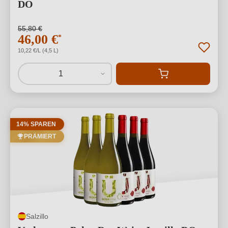
DO
55,80 €
46,00 €
*
10,22 €/L (4,5 L)
1
14% SPAREN
PRÄMIERT
Salzillo