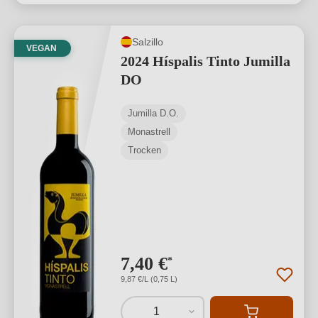
Salzillo
VEGAN
2024 Híspalis Tinto Jumilla
DO
Jumilla D.O.
Monastrell
Trocken
7,40 €
*
9,87 €/L (0,75 L)
1