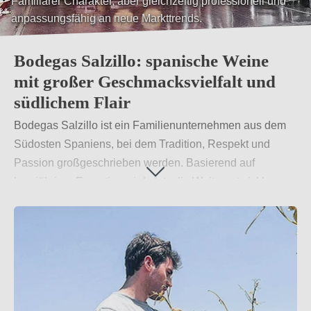
Familiärer Charakter, aber gleichzeitig professionell und
anpassungsfähig an neue Markttrends.
Bodegas Salzillo: spanische Weine
mit großer Geschmacksvielfalt und
südlichem Flair
Bodegas Salzillo ist ein Familienunternehmen aus dem
Südosten Spaniens, bei dem Tradition, Respekt und
Passion großgeschrieben werden. Basierend auf
langjähriger Expertise wird stets die Weiterentwicklung
der Weinherstellung vorangetrieben, um so das Maximum
an Qualität und Vielfalt zu erreichen.
Weiterlesen
→