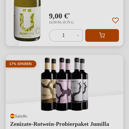
9,00 €
*
12,00 €/L (0,75 L)
1
17% SPAREN
Salzillo
Zenizate-Rotwein-Probierpaket Jumilla