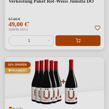
Verkostung Paket Rot-Weiss Jumilla DO
57,60 €
49,00 €
*
10,89 €/L (4,5 L)
1
16% SPAREN
PRÄMIERT
Salzillo