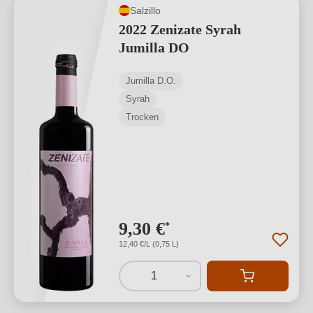
Salzillo
2022 Zenizate Syrah
Jumilla DO
Jumilla D.O.
Syrah
Trocken
9,30 €
*
12,40 €/L (0,75 L)
1