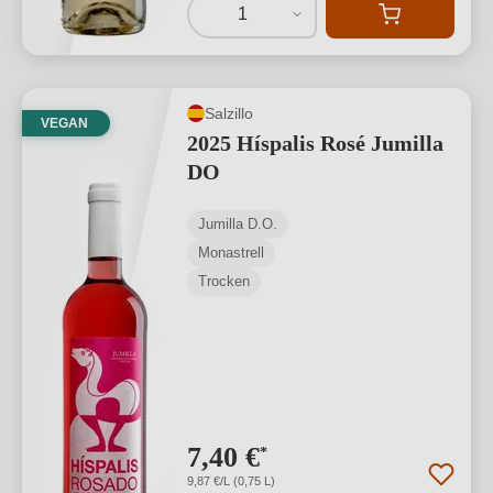
1
Salzillo
VEGAN
2025 Híspalis Rosé Jumilla
DO
Jumilla D.O.
Monastrell
Trocken
7,40 €
*
9,87 €/L (0,75 L)