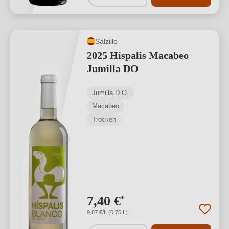
Salzillo
2025 Híspalis Macabeo
Jumilla DO
Jumilla D.O.
Macabeo
Trocken
7,40 €
*
9,87 €/L (0,75 L)