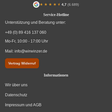
★
★
★
★
★
★
4,7
(6.689)
Durchschnittliche Bewertung von 4.7 von
Service-Hotline
Unterstützung und Beratung unter:
+49 (0) 89 416 137 060
Mo-Fr, 10:00 - 17:00 Uhr
Mail:
info@wirwinzer.de
Vertrag Widerruf
Informationen
Wir über uns
Datenschutz
Impressum und AGB