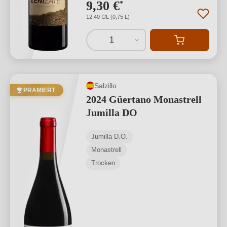
9,30 €
*
12,40 €/L (0,75 L)
1
Salzillo
PRÄMIERT
2024 Güertano Monastrell
Jumilla DO
Jumilla D.O.
Monastrell
Trocken