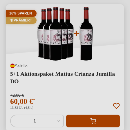
16% SPAREN
PRÄMIERT
Salzillo
5+1 Aktionspaket Matius Crianza Jumilla
DO
72,00 €
60,00 €
*
13,33 €/L (4,5 L)
1