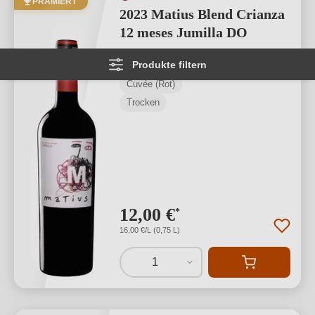
PRÄMIERT
2023 Matius Blend Crianza
12 meses Jumilla DO
Produkte filtern
Jumilla D.O.
Cuvée (Rot)
Trocken
12,00 €
*
16,00 €/L (0,75 L)
1