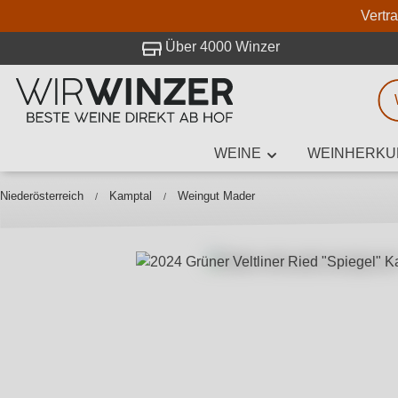
Vertr
 Besuch bei WirWinzer.
Über 4000 Winzer
WEINE
WEINHERKU
Weinsuche
Mindestens 3
Niederösterreich
Kamptal
Weingut Mader
Beschre