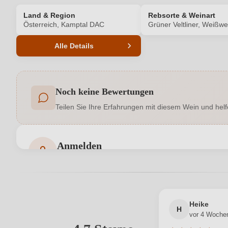
Land & Region
Rebsorte & Weinart
Österreich, Kamptal DAC
Grüner Veltliner, Weißwe
Alle Details
Produktnummer
Noch keine Bewertungen
Allergene
Teilen Sie Ihre Erfahrungen mit diesem Wein und helf
Geschmack
Hersteller adresse
Weingut Mader, Schloßstrasse 9 
Anmelden
Bewertungen können nur von angemeldeten Benutzern 
Jahrgang
Ort
Heike
Rebsorte
H
vor 4 Woche
Ihre E-Mail-Adresse