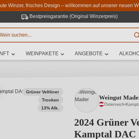
Zum Hauptinhalt springen
Zur Suche springen
Zur Hauptnavigation springe
aute Winzer, frisches Design – willkommen auf unserer neuen W
Bestpreisgarantie (Original Winzerpreis)
E
NFT
WEINPAKETE
ANGEBOTE
ALKOHO
 Zeichen eingeben
Grüner Veltliner
Weingut Made
Trocken
iben Sie, welchen Wein Sie suchen – ob nach Geschmack, Anlass, We
Österreich
Kampt
Rebsorte, Region, Winzer oder anderen Kriterien.
13% Alk.
2024 Grüner Ve
Kamptal DAC