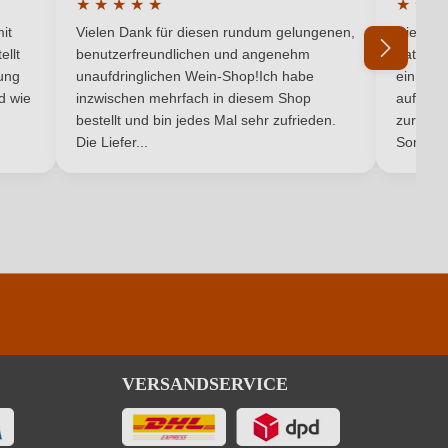
★
★
★
★
★
★
★
★
Weißwein
5 von 5 Sternen
Durchschnittliche Bewertung von 5 von 5 Sternen
Durchsc
it
Vielen Dank für diesen rundum gelungenen,
Die Lief
ellt
benutzerfreundlichen und angenehm
hat ein
ung
unaufdringlichen Wein-Shop!Ich habe
einmal b
nd wie
inzwischen mehrfach in diesem Shop
auf dem
Ich habe mein Passwort vergessen
bestellt und bin jedes Mal sehr zufrieden.
pro 100 ml
zurück 
Die Liefer...
Son...
307 kJ / 73 kcal
0.9 g
0.1 g
ingfügige Mengen von Fett, gesättigten Fettsäuren, Eiweiß und Salz
VERSANDSERVICE