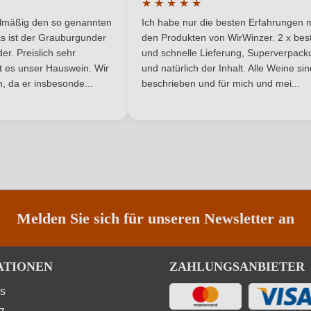
★
★
★
★
★
Weiß
Weinart
he Bewertung von 5 von 5 Sternen
Durchschnittliche Bewertung von 
elmäßig den so genannten
Ich habe nur die besten Erfahrungen m
5 Sternen
s ist der Grauburgunder
den Produkten von WirWinzer. 2 x best
Nährwertangaben
r. Preislich sehr
und schnelle Lieferung, Superverpack
ist es unser Hauswein. Wir
und natürlich der Inhalt. Alle Weine si
, da er insbesonde...
beschrieben und für mich und mei...
ANMELDEN
Trauben, Konservierungsstoffe (Sulfite). Enthält ger
Melden Sie sich für unseren Newsletter an
ATIONEN
ZAHLUNGSANBIETER
ns
z