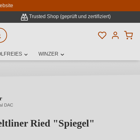
n
ebsite
Trusted Shop (geprüft und zertifiziert)
Du hast 0 Pro
rweiterte Suche
LFREIES
WINZER
r
innamen,
al DAC
ltliner Ried "Spiegel"