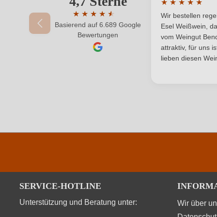
4,7 Sterne
★
★
★
★
★
Traubenfarbe
Durchschnittlic
★
★
★
★
★
★
Wir bestellen reg
Basierend auf 6.689 Google
Durchschnittliche Bewertung von 4.7 von 
Esel Weißwein, da
Ihr Passwort
Bewertungen
vom Weingut Bende
attraktiv, für uns 
Durchschnittliche nährwertangaben
lieben diesen Wein
Brennwert
Kohlenhydrate
Kohlenhydrate davon Zucker
Zutaten
SERVICE-HOTLINE
INFORM
Unterstützung und Beratung unter:
Wir über u
Datenschut