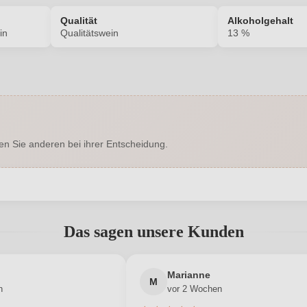
Qualität
Alkoholgehalt
in
Qualitätswein
13 %
2078002000
Alkoholgehalt in %
Enthält Sulfite
Ausbau
en Sie anderen bei ihrer Entscheidung.
Trocken
Hersteller
6, 3550 Gobelsburg, Österreich
Inhalt
abgegeben werden. Bitte loggen Sie sich ein, oder erstellen Sie ein
2024
Land
Das sagen unsere Kunden
Ried Spiegel
Qualität
Neuer Kunde?
Neuer Kunde?
Marianne
Grüner Veltliner
Region
M
n
vor 2 Wochen