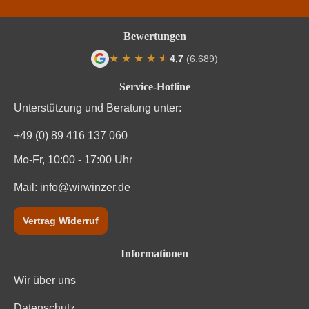
Säuregehalt in g/L
6,7 g/L
Bewertungen
Traubenfarbe
Weiß
★
★
★
★
★
★
4,7
(6.689)
Durchschnittliche Bewertung von 4.7 von
Vegan
Ja
Service-Hotline
Unterstützung und Beratung unter:
Weinart
Weißwein
+49 (0) 89 416 137 060
Nährwertangaben
Mo-Fr, 10:00 - 17:00 Uhr
Durchschnittliche nährwertangaben
Mail:
info@wirwinzer.de
pro 100 ml
Brennwert
318 kJ / 76 kcal
Vertrag Widerruf
Kohlenhydrate
1.5 g
Informationen
Wir über uns
Kohlenhydrate davon Zucker
0.7 g
Datenschutz