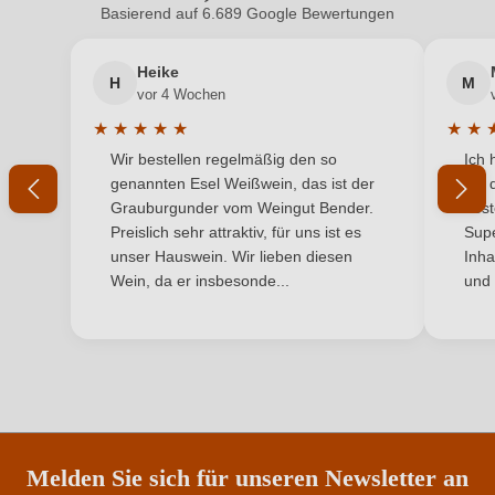
adresse
Mülheim, Deutschland
Basierend auf 6.689 Google Bewertungen
Neuer Kunde?
Neuer Kunde?
Inhalt
0,75 L
Heike
H
M
Ihre E-Mail-Adresse
vor 4 Wochen
Jahrgang
2025
★
★
★
★
★
★
★
Durchschnittliche Bewertung von 5 von 5 Sternen
Durchs
Wir bestellen regelmäßig den so
Ich 
Land
Ihr Passwort
Deutschland
genannten Esel Weißwein, das ist der
mit 
Grauburgunder vom Weingut Bender.
best
Ort
Bernkasteler Bratenhöfchen
Ich habe mein Passwort vergessen
Preislich sehr attraktiv, für uns ist es
Supe
unser Hauswein. Wir lieben diesen
Inha
Passt zu
Antipasti, Käse, Rotes Fleisch
Wein, da er insbesonde...
und 
ANMELDEN
Qualität
Qualitätswein
Rebsorte
Riesling
Region
Mosel
Restzucker in g/L
7,2 g/L
Melden Sie sich für unseren Newsletter an