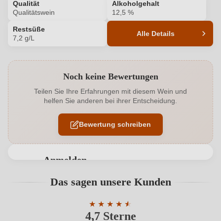
Qualität
Alkoholgehalt
Qualitätswein
12,5 %
Restsüße
Alle Details
7,2 g/L
Produktnummer
215038000
Noch keine Bewertungen
Alkoholgehalt in %
12,5 %
Teilen Sie Ihre Erfahrungen mit diesem Wein und
helfen Sie anderen bei ihrer Entscheidung.
Allergene
Enthält Sulfite
Bewertung schreiben
Ausbau
Großes Eichenfass
Flaschenverschluss
Naturkorken
Anmelden
Haltbar bis
2032
Bewertungen können nur von angemeldeten
Das sagen unsere Kunden
Benutzern abgegeben werden. Bitte loggen Sie sich
Hersteller
Dr. Leimbrock
ein, oder erstellen Sie einen neuen Account.
★
★
★
★
★
★
4,7 Sterne
Durchschnittliche Bewertung von 4.7 
Hersteller
Weingut Dr. Leimbrock, Bergfried 2, 54486