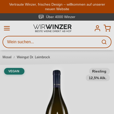
Zum Hauptinhalt springen
Vertraute Winzer, frisches Design – willkommen auf unserer
neuen Website
Weinsuche
Mindestens 3 Zeichen eingeben
Über 4000 Winzer
Beschreiben Sie, welchen Wein
Sie suchen – ob nach Geschmack,
Anlass, Weinnamen, Rebsorte,
Mosel
Weingut Dr. Leimbrock
Region, Winzer oder anderen
Kriterien.
Riesling
VEGAN
12,5% Alk.