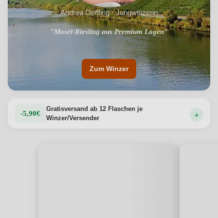
Andrea Oeffling · Jungwinzerin
"Mosel-Riesling aus Premium Lagen"
"Weinbau aus Leidenschaft"
Zum Winzer
Gratisversand ab 12 Flaschen je
-5,90€
Winzer/Versender