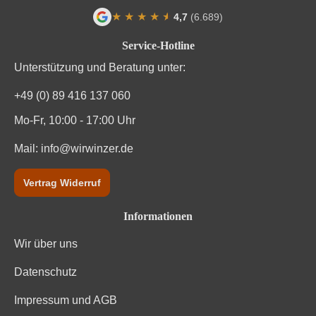
Traubenfarbe
Weiß
★
★
★
★
★
★
4,7
(6.689)
Durchschnittliche Bewertung von 4.7 von
Vegan
Ja
Service-Hotline
Unterstützung und Beratung unter:
Weinart
Weißwein
+49 (0) 89 416 137 060
Mo-Fr, 10:00 - 17:00 Uhr
Mail:
info@wirwinzer.de
Vertrag Widerruf
Informationen
Wir über uns
Datenschutz
Impressum und AGB