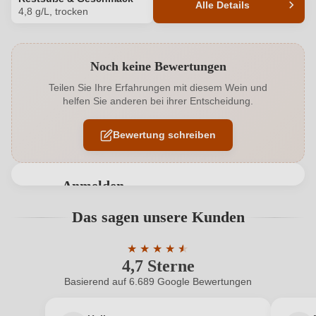
Alle Details
4,8 g/L, trocken
Produktnummer
1535002000
Noch keine Bewertungen
Alkoholgehalt in %
13 %
Teilen Sie Ihre Erfahrungen mit diesem Wein und
helfen Sie anderen bei ihrer Entscheidung.
Allergene
Enthält Sulfite
Bewertung schreiben
Ausbau
Edelstahltank
Geschmack
Trocken
Anmelden
Haltbar bis
2027
Bewertungen können nur von angemeldeten
Das sagen unsere Kunden
Benutzern abgegeben werden. Bitte loggen Sie sich
Hersteller
Dr. Dahlem
ein, oder erstellen Sie einen neuen Account.
★
★
★
★
★
★
4,7 Sterne
Durchschnittliche Bewertung von 4.7 
Hersteller
Weingutsverwaltung Sanitätsrat Dr. Dahlem Erben KG,
adresse
Rathofstr. 2 1-25, 55276 Oppenheim, Deutschland
Basierend auf 6.689 Google Bewertungen
Neuer Kunde?
Neuer Kunde?
Inhalt
0,75 L