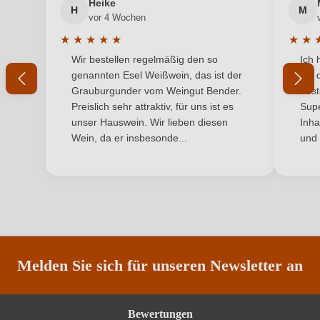
Heike
H
M
Ihre E-Mail-Adresse
vor 4 Wochen
Jahrgang
2023
★
★
★
★
★
★
★
Durchschnittliche Bewertung von 5 von 5 Sternen
Durchs
Wir bestellen regelmäßig den so
Ich 
Land
Ihr Passwort
Deutschland
genannten Esel Weißwein, das ist der
mit 
Grauburgunder vom Weingut Bender.
best
Ort
Oppenheim
Ich habe mein Passwort vergessen
Preislich sehr attraktiv, für uns ist es
Supe
unser Hauswein. Wir lieben diesen
Inha
Passt zu
Spargel
Wein, da er insbesonde...
und 
ANMELDEN
Qualität
Qualitätswein
Rebsorte
Sauvignon Blanc
Region
Rheinhessen
Restzucker in g/L
4,8 g/L
Melden Sie sich für unseren Newsletter an
Säuregehalt in g/L
5,1 g/L
Bewertungen