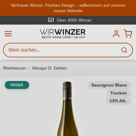
Zum Hauptinhalt springen
Vertraute Winzer, frisches Design – willkommen auf unserer
neuen Website
Weinsuche
Mindestens 3 Zeichen eingeben
Über 4000 Winzer
Beschreiben Sie, welchen Wein
Sie suchen – ob nach Geschmack,
Anlass, Weinnamen, Rebsorte,
Rheinhessen
Weingut Dr. Dahlem
Region, Winzer oder anderen
Kriterien.
Sauvignon Blanc
VEGAN
Trocken
13% Alk.