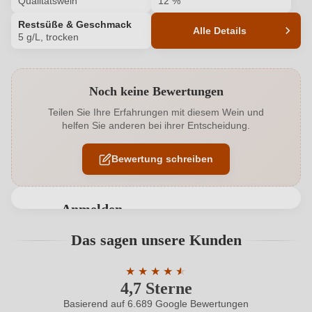
Qualitätswein
12 %
Restsüße & Geschmack
Alle Details
5 g/L, trocken
Produktnummer
1508015000
Noch keine Bewertungen
Alkoholgehalt in %
12 %
Teilen Sie Ihre Erfahrungen mit diesem Wein und
helfen Sie anderen bei ihrer Entscheidung.
Allergene
Enthält Sulfite
Bewertung schreiben
Ausbau
Großes Holzfass
Bio
EU
Anmelden
Bio
Ja
Bewertungen können nur von angemeldeten
Das sagen unsere Kunden
Benutzern abgegeben werden. Bitte loggen Sie sich
Bio-Kontrollstelle
DE-ÖKO-022
ein, oder erstellen Sie einen neuen Account.
★
★
★
★
★
★
4,7 Sterne
Durchschnittliche Bewertung von 4.7 
Bio-Kontrollstelle Shop
DE-ÖKO-060
Basierend auf 6.689 Google Bewertungen
Neuer Kunde?
Neuer Kunde?