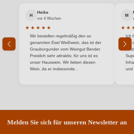
Geschmack
Trocken
Heike
H
M
Ihre E-Mail-Adresse
Hersteller
Hess
vor 4 Wochen
★
★
★
★
★
★
★
Hersteller
Weingut Hess GbR, Wooggasse 14-16, 67591
Durchschnittliche Bewertung von 5 von 5 Sternen
Durchs
Wir bestellen regelmäßig den so
Ich 
adresse
Ihr Passwort
Mörstadt, Deutschland
genannten Esel Weißwein, das ist der
mit 
Grauburgunder vom Weingut Bender.
best
Inhalt
0,75 L
Ich habe mein Passwort vergessen
Preislich sehr attraktiv, für uns ist es
Supe
unser Hauswein. Wir lieben diesen
Inha
Jahrgang
2024
Wein, da er insbesonde...
und 
ANMELDEN
Land
Deutschland
Passt zu
Antipasti, Rotes Fleisch, Wild
Qualität
Qualitätswein
Rebsorte
Cuvée (Rot)
Melden Sie sich für unseren Newsletter an
Region
Rheinhessen