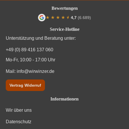
Bewertungen
Restzucker in g/L
5 g/L
★
★
★
★
★
★
4,7
(6.689)
Durchschnittliche Bewertung von 4.7 von
Säuregehalt in g/L
4,5 g/L
Service-Hotline
Unterstützung und Beratung unter:
Traubenfarbe
Rot
+49 (0) 89 416 137 060
Vegan
Ja
Mo-Fr, 10:00 - 17:00 Uhr
Weinart
Rotwein
Mail:
info@wirwinzer.de
Nährwertangaben
Vertrag Widerruf
Durchschnittliche nährwertangaben
pro 100 ml
Informationen
Wir über uns
Brennwert
299 kJ / 71 kcal
Datenschutz
Kohlenhydrate
14 g