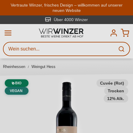
Zum Hauptinhalt springen
Vertraute Winzer, frisches Design – willkommen auf unserer
neuen Website
Weinsuche
Mindestens 3 Zeichen eingeben
Über 4000 Winzer
Beschreiben Sie, welchen Wein
Sie suchen – ob nach Geschmack,
Anlass, Weinnamen, Rebsorte,
Rheinhessen
Weingut Hess
Region, Winzer oder anderen
Kriterien.
Cuvée (Rot)
BIO
Trocken
VEGAN
12% Alk.