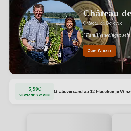
Château de
Château de Bellevue
"Familienweingut seit
"Terroirgeprägte Wein
Zum Winzer
5,90€
Gratisversand ab 12 Flaschen je Winz
VERSAND SPAREN