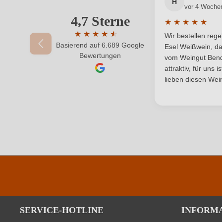
H
vor 4 Woche
Rebsorte
4,7 Sterne
Ihre E-Mail-Adresse
★
★
★
★
★
Durchschnittlic
Restzucker in g/L
★
★
★
★
★
★
Wir bestellen reg
Basierend auf 6.689 Google
Durchschnittliche Bewertung von 4.7 von 
Esel Weißwein, da
Ihr Passwort
Bewertungen
Unterregion
vom Weingut Bende
attraktiv, für uns 
lieben diesen Wein
Durchschnittliche nährwertangaben
Brennwert
Kohlenhydrate
Kohlenhydrate davon Zucker
Zutaten
SERVICE-HOTLINE
INFORM