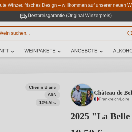
Zum Hauptinhalt springen
Zur Suche springen
Zur Hauptnavigation springe
aute Winzer, frisches Design – willkommen auf unserer neuen W
Bestpreisgarantie (Original Winzerpreis)
E
NFT
WEINPAKETE
ANGEBOTE
ALKOHO
 Zeichen eingeben
Chenin Blanc
Château de Bel
Süß
iben Sie, welchen Wein Sie suchen – ob nach Geschmack, Anlass, We
Frankreich
Loire
Rebsorte, Region, Winzer oder anderen Kriterien.
12% Alk.
2025 "La Bell