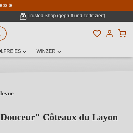
n
ebsite
Trusted Shop (geprüft und zertifiziert)
Du hast 0 Pro
rweiterte Suche
LFREIES
WINZER
levue
innamen,
e Douceur" Côteaux du Layon