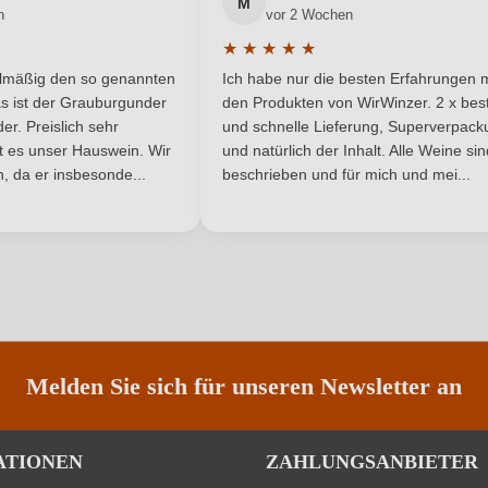
M
n
vor 2 Wochen
Chenin Blanc
Region
★
★
★
★
★
he Bewertung von 5 von 5 Sternen
Durchschnittliche Bewertung von 
80 g/L
Traubenfarbe
elmäßig den so genannten
Ich habe nur die besten Erfahrungen m
5 Sternen
s ist der Grauburgunder
den Produkten von WirWinzer. 2 x best
Coteaux du Layon
Weinart
r. Preislich sehr
und schnelle Lieferung, Superverpack
ist es unser Hauswein. Wir
und natürlich der Inhalt. Alle Weine si
, da er insbesonde...
beschrieben und für mich und mei...
Nährwertangaben
ANMELDEN
Melden Sie sich für unseren Newsletter an
Trauben, Konservierungsstoffe (Sulfite). Enthält ger
ATIONEN
ZAHLUNGSANBIETER