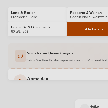
Land & Region
Rebsorte & Weinart
Frankreich, Loire
Chenin Blanc, Weißwein
Restsüße & Geschmack
Alle Details
80 g/L, süß
Produktnummer
Noch keine Bewertungen
Allergene
Teilen Sie Ihre Erfahrungen mit diesem Wein und helf
Geschmack
Hersteller
EARL Tijou et Fils, Route des Hauts de C
Anmelden
adresse
Bewertungen können nur von angemeldeten Benutzern 
Jahrgang
Passt zu
Heike