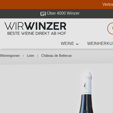
Vertr
 Besuch bei WirWinzer.
Über 4000 Winzer
WEINE
WEINHERKU
Weinsuche
Mindestens 3
Weinregionen
Loire
Château de Bellevue
Beschre