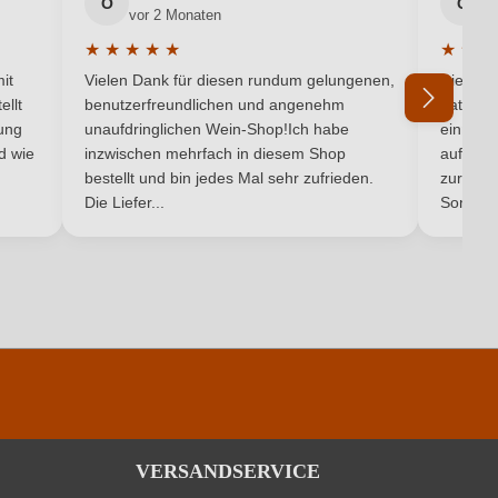
O
G
vor 2 Monaten
v
Loire
★
★
★
★
★
★
★
★
5 von 5 Sternen
Durchschnittliche Bewertung von 5 von 5 Sternen
Durchsc
Weiß
it
Vielen Dank für diesen rundum gelungenen,
Die Lief
ellt
benutzerfreundlichen und angenehm
hat ein
Weißwein
ung
unaufdringlichen Wein-Shop!Ich habe
einmal b
nd wie
inzwischen mehrfach in diesem Shop
auf dem
Ich habe mein Passwort vergessen
bestellt und bin jedes Mal sehr zufrieden.
zurück 
Die Liefer...
Son...
pro 100 ml
426 kJ / 102 kcal
7 g
87 g
ingfügige Mengen von Fett, gesättigten Fettsäuren, Eiweiß und Salz
VERSANDSERVICE