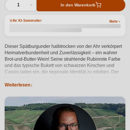
1
In den Warenkorb
Ihr KI-Sommelier
Mehr
Dieser Spätburgunder halbtrocken von der Ahr verkörpert
Heimatverbundenheit und Zuverlässigkeit – ein wahrer
Brot-und-Butter-Wein! Seine strahlende Rubinrote Farbe
und das typische Bukett von schwarzen Kirschen und
Cassis laden ein, die regionale Identität zu erleben. Der
Geschmack ist geprägt von einer Fülle an Beerenfrucht,
wunderbar ausgewogen und rund im Mund. Ein
Weiterlesen
klassischer Ahr Burgunder, der das Terroir und die
Tradition dieser renommierten Weinregion perfekt
verkörpert.
Produktdetails anzeigen →