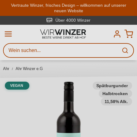
Zum Hauptinhalt springen
Vertraute Winzer, frisches Design – willkommen auf unserer
neuen Website
Weinsuche
Mindestens 3 Zeichen eingeben
Über 4000 Winzer
Beschreiben Sie, welchen Wein
Sie suchen – ob nach Geschmack,
Anlass, Weinnamen, Rebsorte,
Ahr
Ahr Winzer e.G
Region, Winzer oder anderen
Kriterien.
Spätburgunder
VEGAN
Halbtrocken
11,58% Alk.