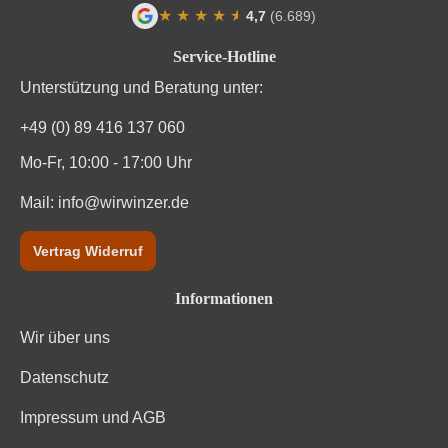
★
★
★
★
★
★
4,7
(6.689)
Vegan
Ja
Durchschnittliche Bewertung von 4.7 von
Service-Hotline
Weinart
Rotwein
Unterstützung und Beratung unter:
+49 (0) 89 416 137 060
Mo-Fr, 10:00 - 17:00 Uhr
Mail:
info@wirwinzer.de
Vertrag Widerruf
Informationen
Wir über uns
Datenschutz
Impressum und AGB