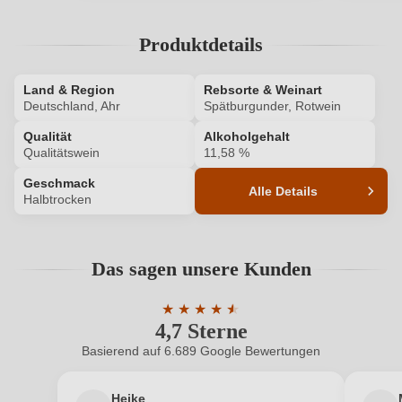
Ich habe mein Passwort vergessen
Produktdetails
ANMELDEN
Land & Region
Rebsorte & Weinart
Deutschland, Ahr
Spätburgunder, Rotwein
Qualität
Alkoholgehalt
Qualitätswein
11,58 %
Geschmack
Alle Details
Halbtrocken
Produktnummer
9172008000
Das sagen unsere Kunden
Alkoholgehalt in %
11,58 %
★
★
★
★
★
★
Allergene
Enthält Sulfite
4,7 Sterne
Durchschnittliche Bewertung von 4.7 
Basierend auf 6.689 Google Bewertungen
Ausbau
Edelstahltank
Heike
Geschmack
Halbtrocken