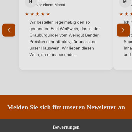
H
M
vor einem Monat
Hersteller
Ahr Winzer e.G
★
★
★
★
★
★
★
Durchschnittliche Bewertung von 5 von 5 Sternen
Durchs
Wir bestellen regelmäßig den so
Ich 
Hersteller
Ahr Winzer eG, Heerstraße 91-93, 53474 Bad
genannten Esel Weißwein, das ist der
mit 
adresse
Neuenahr, Deutschland
Grauburgunder vom Weingut Bender.
best
Preislich sehr attraktiv, für uns ist es
Supe
Inhalt
0,75 L
unser Hauswein. Wir lieben diesen
Inha
Wein, da er insbesonde...
und 
Jahrgang
2023
Land
Deutschland
Qualität
Qualitätswein
Rebsorte
Spätburgunder
Melden Sie sich für unseren Newsletter an
Region
Ahr
Bewertungen
Traubenfarbe
Rot