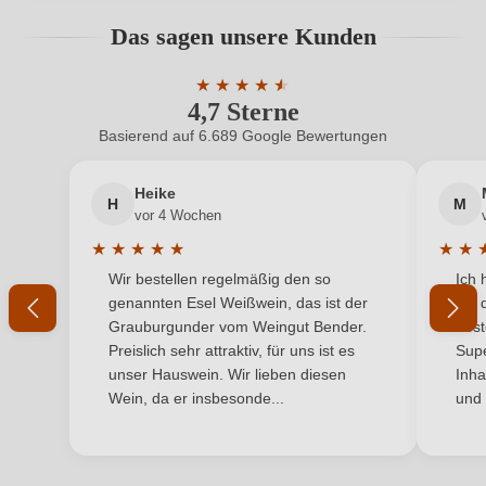
Haltbar bis
2 à 4 ans
Bewertungen können nur von angemeldeten
Das sagen unsere Kunden
Benutzern abgegeben werden. Bitte loggen Sie sich
Hersteller
Fournier Père et Fils
ein, oder erstellen Sie einen neuen Account.
★
★
★
★
★
★
4,7 Sterne
Durchschnittliche Bewertung von 4.7 
Hersteller
SAS FOURNIER PERE ET FILS, Route de la
adresse
Garenne 7, 18300 Verdigny, Frankreich
Basierend auf 6.689 Google Bewertungen
Neuer Kunde?
Neuer Kunde?
Inhalt
0,75 L
Heike
H
M
Ihre E-Mail-Adresse
vor 4 Wochen
Jahrgang
2024
★
★
★
★
★
★
★
Durchschnittliche Bewertung von 5 von 5 Sternen
Durchs
Wir bestellen regelmäßig den so
Ich 
Land
Ihr Passwort
Frankreich
genannten Esel Weißwein, das ist der
mit 
Grauburgunder vom Weingut Bender.
best
Passt zu
Antipasti, Weißes Fleisch
Ich habe mein Passwort vergessen
Preislich sehr attraktiv, für uns ist es
Supe
unser Hauswein. Wir lieben diesen
Inha
Qualität
AOP
Wein, da er insbesonde...
und 
ANMELDEN
Rebsorte
Sauvignon Blanc
Region
Loire