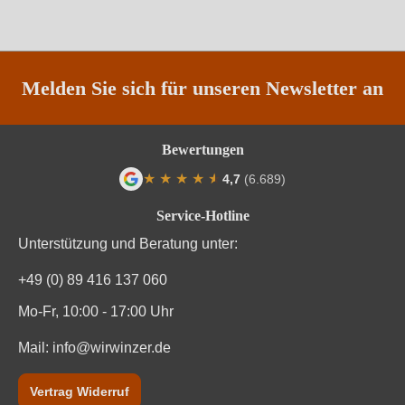
Restzucker in g/L
0 g/L
Traubenfarbe
Weiß
Melden Sie sich für unseren Newsletter an
Weinart
Weißwein
Bewertungen
Nährwertangaben
★
★
★
★
★
★
4,7
(6.689)
Durchschnittliche Bewertung von 4.7 von
Service-Hotline
Durchschnittliche nährwertangaben
pro 100 ml
Unterstützung und Beratung unter:
Brennwert
0 kJ / 0 kcal
+49 (0) 89 416 137 060
Kohlenhydrate
0 g
Mo-Fr, 10:00 - 17:00 Uhr
Mail:
Kohlenhydrate davon Zucker
info@wirwinzer.de
0 g
Zutaten
Trauben, Konservierungsstoffe (Sulfite)
Vertrag Widerruf