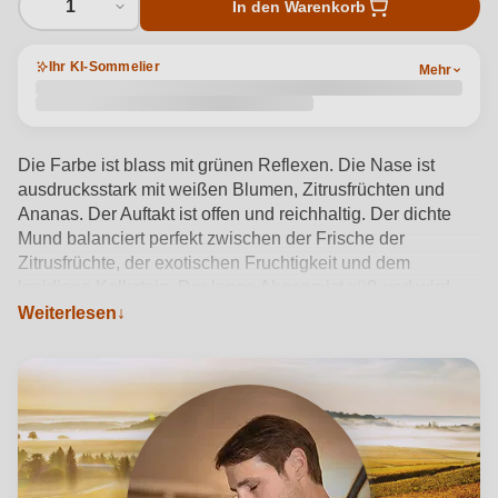
1
In den Warenkorb
Ihr KI-Sommelier
Mehr
Die Farbe ist blass mit grünen Reflexen. Die Nase ist
ausdrucksstark mit weißen Blumen, Zitrusfrüchten und
Ananas. Der Auftakt ist offen und reichhaltig. Der dichte
Mund balanciert perfekt zwischen der Frische der
Zitrusfrüchte, der exotischen Fruchtigkeit und dem
kreidigen Kalkstein. Der lange Abgang ist süß und wird
von einer angenehmen Bitterkeit unterstrichen.
Weiterlesen
Produktdetails anzeigen →