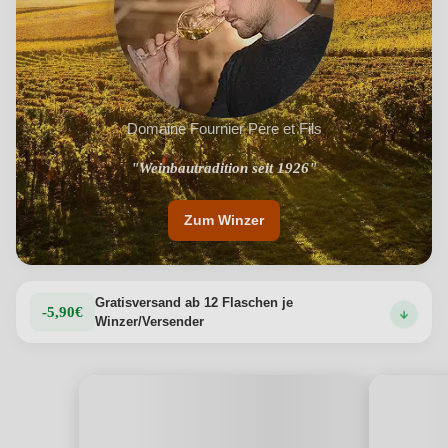
Domaine Fournier Père et Fils
"Familienbetrieb im Herzen der Appellation Sancerre"
"Weinbautradition seit 1926"
Zum Winzer
Gratisversand ab 12 Flaschen je
-5,90€
Winzer/Versender