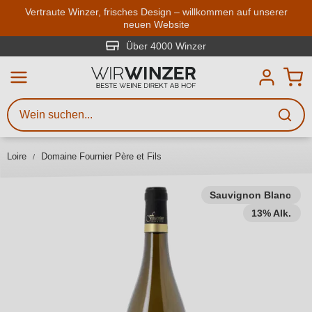
Zum Hauptinhalt springen
Vertraute Winzer, frisches Design – willkommen auf unserer
neuen Website
Weinsuche
Mindestens 3 Zeichen eingeben
Über 4000 Winzer
Beschreiben Sie, welchen Wein
Sie suchen – ob nach Geschmack,
Anlass, Weinnamen, Rebsorte,
Loire
Domaine Fournier Père et Fils
Region, Winzer oder anderen
Kriterien.
Sauvignon Blanc
13% Alk.