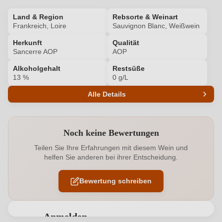
Land & Region
Rebsorte & Weinart
Frankreich, Loire
Sauvignon Blanc, Weißwein
Herkunft
Qualität
Sancerre AOP
AOP
Alkoholgehalt
Restsüße
13 %
0 g/L
Alle Details
Produktnummer
6761010000
Noch keine Bewertungen
Alkoholgehalt in %
13 %
Teilen Sie Ihre Erfahrungen mit diesem Wein und
helfen Sie anderen bei ihrer Entscheidung.
Allergene
Enthält Sulfite
Bewertung schreiben
Ausbau
Barrique
Geographische Angabe
Sancerre AOP
Anmelden