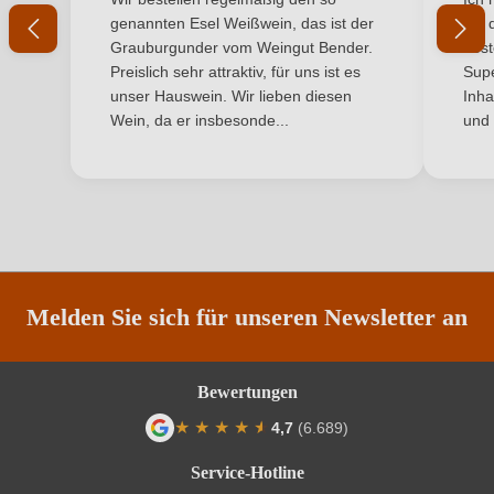
Ihr Passwort
genannten Esel Weißwein, das ist der
mit 
Geschmack
Trocken
Grauburgunder vom Weingut Bender.
best
Ich habe mein Passwort vergessen
Preislich sehr attraktiv, für uns ist es
Supe
Haltbar bis
3 ans
unser Hauswein. Wir lieben diesen
Inha
Wein, da er insbesonde...
und 
ANMELDEN
Hersteller
Domaine Martinolle-Gasparets
Hersteller
SCEA Martinolle Jean-Pierre et Francoise, rue de la
adresse
Calade, Gasparets 6, 11200 Boutenac, Frankreich
Inhalt
0,75 L
Jahrgang
2025
Melden Sie sich für unseren Newsletter an
Land
Frankreich
Bewertungen
Ort
Languedoc
★
★
★
★
★
★
4,7
(6.689)
Durchschnittliche Bewertung von 4.7 von
Passt zu
Fisch, Meeresfrüchte, Weißes Fleisch
Service-Hotline