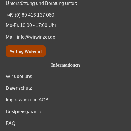
Unterstützung und Beratung unter:
Qualität
AOP
+49 (0) 89 416 137 060
Rebsorte
Cuvée (Weiß)
Mo-Fr, 10:00 - 17:00 Uhr
Region
Languedoc
Mail:
info@wirwinzer.de
Restzucker in g/L
0 g/L
Vertrag Widerruf
Säuregehalt in g/L
3,7 g/L
Informationen
Traubenfarbe
Weiß
Wir über uns
Weinart
Weißwein
Datenschutz
Impressum und AGB
Nährwertangaben
Bestpreisgarantie
Durchschnittliche nährwertangaben
pro 100 ml
FAQ