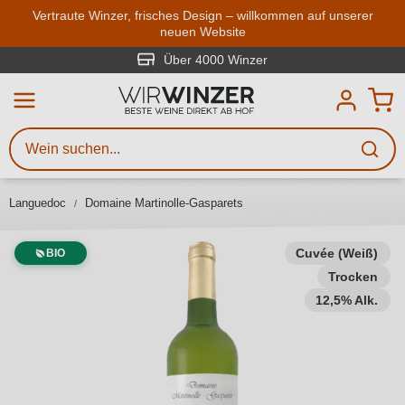
Zum Hauptinhalt springen
Vertraute Winzer, frisches Design – willkommen auf unserer
neuen Website
Weinsuche
Mindestens 3 Zeichen eingeben
Über 4000 Winzer
Beschreiben Sie, welchen Wein
Sie suchen – ob nach Geschmack,
Anlass, Weinnamen, Rebsorte,
Languedoc
Domaine Martinolle-Gasparets
Region, Winzer oder anderen
Kriterien.
Cuvée (Weiß)
BIO
Trocken
12,5% Alk.