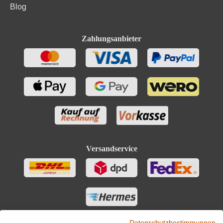
Brennwert
313 kJ / 75 kcal
Blog
Kohlenhydrate
0 g
Zahlungsanbieter
Kohlenhydrate davon Zucker
0 g
Bio-Trauben, Säureregulatoren (Weinsäure (L(+)-), E
334), Konservierungsstoffe (Kaliumbisulfit, E 228, L-
Zutaten
Ascorbinsäure, E 300), Stabilisatoren (Citronensäure, E
330, Metaweinsäure, E 353).
Versandservice
Datenschutzbestimmungen