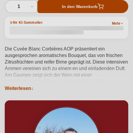
1
In den Warenkorb
Ihr KI-Sommelier
Mehr
Die Cuvée Blanc Corbières AOP präsentiert ein
ausgesprochen aromatisches Bouquet, das von frischen
Zitrusfrüchten und reifer Birne geprägt ist. Diese intensiven
Aromen vereinen sich zu einem en und einladenden Duft.
Am Gaumen zeigt sich der Wein mit einer
bemerkenswerten Frische und Leichtigkeit. Die
Geschmackskombination aus Zitrusfrüchten und
Weiterlesen
Birnenaromen sorgt für ein elegantes und harmonisches
Geschmackserlebnis. Die Struktur des Weins ist klar und
präzise, was ihm eine erfrischende Qualität verleiht.
Produktdetails anzeigen →