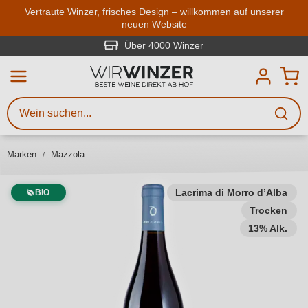
Zum Hauptinhalt springen
Vertraute Winzer, frisches Design – willkommen auf unserer
neuen Website
Weinsuche
Mindestens 3 Zeichen eingeben
Über 4000 Winzer
Beschreiben Sie, welchen Wein
Sie suchen – ob nach Geschmack,
Anlass, Weinnamen, Rebsorte,
Marken
Mazzola
Region, Winzer oder anderen
Kriterien.
Lacrima di Morro d’Alba
BIO
Trocken
13% Alk.