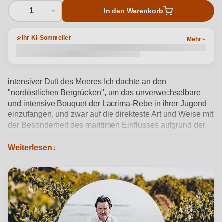
1
In den Warenkorb
Ihr KI-Sommelier
Mehr
intensiver Duft des Meeres Ich dachte an den
"nordöstlichen Bergrücken", um das unverwechselbare
und intensive Bouquet der Lacrima-Rebe in ihrer Jugend
einzufangen, und zwar auf die direkteste Art und Weise mit
der Besonderheit des maritimen Einflusses aufgrund der
Lage des Weinbergs. Er geht über den Kanon eines
traditionellen Rotweins hinaus, um in das Konzept eines
Weiterlesen
duftenden, frischen, überhaupt nicht tanninhaltigen
Meeresrots einzutreten, der reich an Facetten von Blumen
und roten Früchten, Gewürzen und Balsamico ist, mit dem
lehmigen Boden, der sich im Mund zeigt und eine weiche
Umhüllung und Fülle verleiht. Ein Wein von den Hügeln
zum Meer. Ein Wein aus biologischem Anbau, der mit