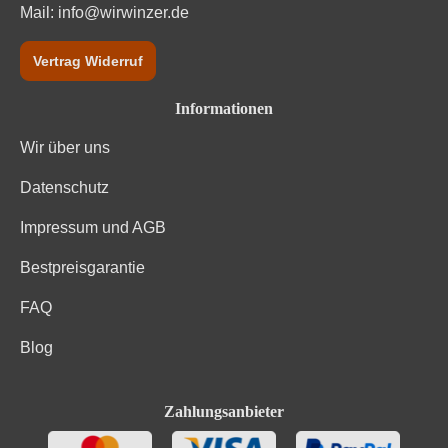
Nährwertangaben
Mail:
info@wirwinzer.de
Durchschnittliche nährwertangaben
pro 100 ml
Vertrag Widerruf
Brennwert
334 kJ / 80 kcal
Informationen
Wir über uns
Kohlenhydrate
1.2 g
Datenschutz
Kohlenhydrate davon Zucker
0 g
Impressum und AGB
Bio-Trauben, Konservierungsstoffe (Kaliummetabisulfit, E
Zutaten
224).
Bestpreisgarantie
FAQ
Blog
Zahlungsanbieter