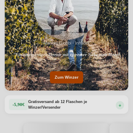
einheimischen Hefen vergoren wird, ohne invasive
chemische/mechanische Verfahren oder Verfahren, die
das aromatische Profil verändern könnten.
Produktdetails anzeigen →
Manuel Giobbi · Inhaber
"Ein einzigartiges Terroir mit extremer Nähe zum Meer"
"Natürliche Weine ausschließlich aus autochthonen
Rebsorten"
Zum Winzer
Gratisversand ab 12 Flaschen je
-5,90€
Winzer/Versender