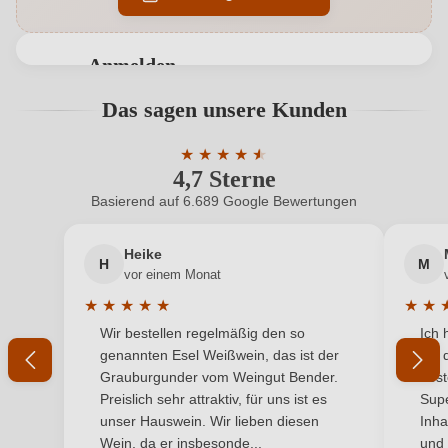
Bio
EU
Anmelden
Bio
Ja
Bewertungen können nur von angemeldeten
Das sagen unsere Kunden
Benutzern abgegeben werden. Bitte loggen Sie sich
Bio-Kontrollstelle
IT-BIO-004
ein, oder erstellen Sie einen neuen Account.
★
★
★
★
★
★
4,7 Sterne
Durchschnittliche Bewertung von 4.7 
Bio-Kontrollstelle Shop
DE-ÖKO-060
Basierend auf 6.689 Google Bewertungen
Neuer Kunde?
Neuer Kunde?
Flaschenverschluss
Technischer korken
Heike
H
M
Ihre E-Mail-Adresse
Geographische Angabe
Lacrima di Morro d'Alba DOC
vor einem Monat
★
★
★
★
★
★
★
Geschmack
Trocken
Durchschnittliche Bewertung von 5 von 5 Sternen
Durchs
Wir bestellen regelmäßig den so
Ich 
Ihr Passwort
genannten Esel Weißwein, das ist der
mit 
Hersteller
Mazzola
Grauburgunder vom Weingut Bender.
best
Ich habe mein Passwort vergessen
Preislich sehr attraktiv, für uns ist es
Supe
Hersteller
Azienda Agricola Mazzola di Giobbi Manuel, Via
unser Hauswein. Wir lieben diesen
Inha
adresse
Berardinelli 297, 60019 Senigallia, Italien
Wein, da er insbesonde...
und 