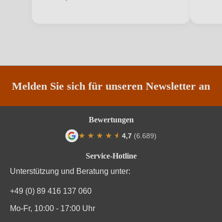
ANMELDEN
Inhalt
0,75 L
Jahrgang
2024
Land
Italien
Qualität
DOC
Melden Sie sich für unseren Newsletter an
Rebsorte
Lacrima di Morro d’Alba
Bewertungen
Region
Marken
★
★
★
★
★
★
4,7
(6.689)
Durchschnittliche Bewertung von 4.7 von
Restzucker in g/L
0 g/L
Service-Hotline
Unterstützung und Beratung unter:
Traubenfarbe
Rot
+49 (0) 89 416 137 060
Weinart
Rotwein
Mo-Fr, 10:00 - 17:00 Uhr