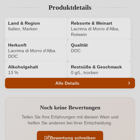
Produktdetails
Land & Region
Rebsorte & Weinart
Italien, Marken
Lacrima di Morro d’Alba,
Rotwein
Herkunft
Qualität
Lacrima di Morro d'Alba
DOC
DOC
Alkoholgehalt
Restsüße & Geschmack
13 %
0 g/L, trocken
Alle Details
Produktnummer
5858009000
Noch keine Bewertungen
Alkoholgehalt in %
13 %
Teilen Sie Ihre Erfahrungen mit diesem Wein und
helfen Sie anderen bei ihrer Entscheidung.
Allergene
Enthält Sulfite
Bewertung schreiben
Ausbau
Edelstahltank